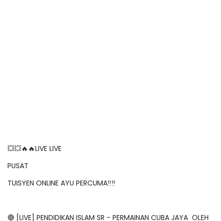
💥💥🔥🔥LIVE LIVE
PUSAT
TUISYEN ONLINE AYU PERCUMA‼️‼️
🔴 [LIVE] PENDIDIKAN ISLAM SR - PERMAINAN CUBA JAYA OLEH