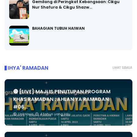
Gemilang di Peringkat Kebangsaan: Cikgu
Nur Shafura & Cikgu Shazw…
BAHAGIAN TUBUH HAIWAN
IHYA' RAMADAN
LIHAT SEMUA
🔴 [LIVE] MAJLIS PENUTUPAN PROGRAM
KHAS RAMADAN : AHLAN YA RAMADAN
#06...
Unknown
4 tahun yang lalu