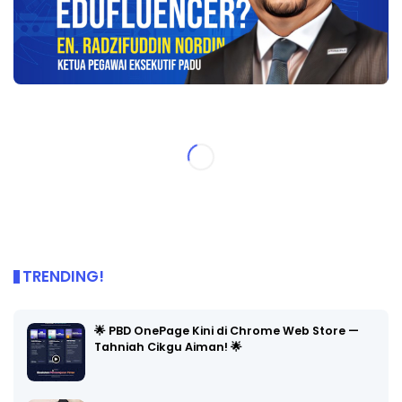
TRENDING!
🌟 PBD OnePage Kini di Chrome Web Store —
Tahniah Cikgu Aiman! 🌟