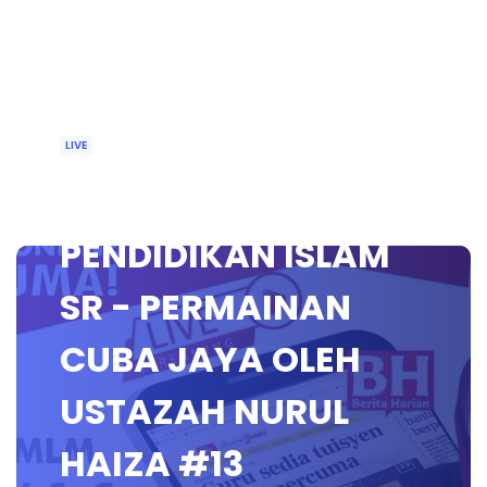
LIVE
🔴 [LIVE]
PENDIDIKAN ISLAM
SR - PERMAINAN
CUBA JAYA OLEH
USTAZAH NURUL
HAIZA #13