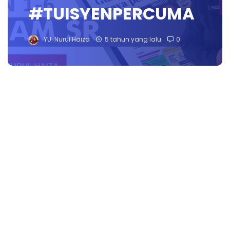
#TUISYENPERCUMA
YU. Nurul Haiza
5 tahun yang lalu
0