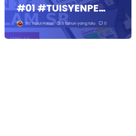
#01 #TUISYENPE…
YU. Nurul Haiza
5 tahun yang lalu
0