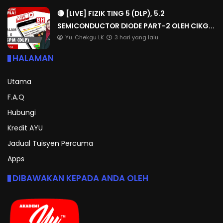
🔴 [LIVE] FIZIK TING 5 (DLP), 5.2
SEMICONDUCTOR DIODE PART-2 OLEH CIKG...
Yu. Chekgu LK
3 hari yang lalu
HALAMAN
Utama
F.A.Q
Hubungi
Kredit AYU
Jadual Tuisyen Percuma
Apps
DIBAWAKAN KEPADA ANDA OLEH