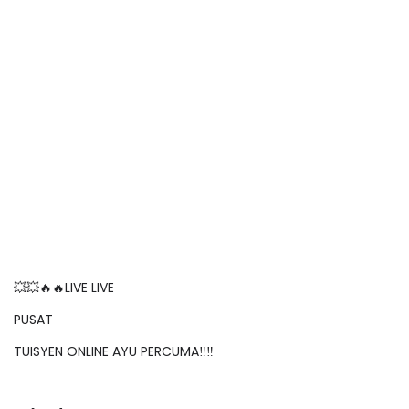
💥💥🔥🔥LIVE LIVE
PUSAT
TUISYEN ONLINE AYU PERCUMA‼️‼️