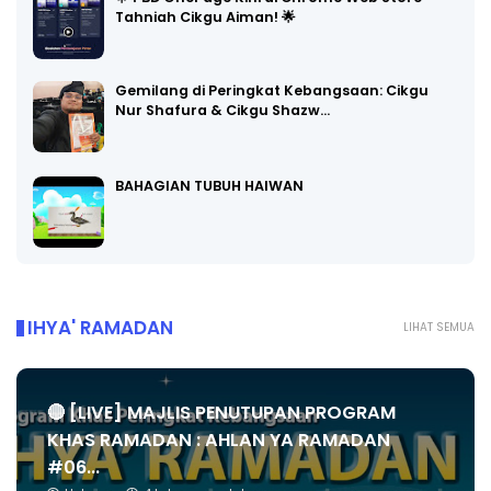
Tahniah Cikgu Aiman! 🌟
Gemilang di Peringkat Kebangsaan: Cikgu
Nur Shafura & Cikgu Shazw…
BAHAGIAN TUBUH HAIWAN
IHYA' RAMADAN
LIHAT SEMUA
🔴 [LIVE] MAJLIS PENUTUPAN PROGRAM
KHAS RAMADAN : AHLAN YA RAMADAN
#06...