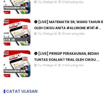
Yu. Chekgu LK
3 hari yang lalu
🔴 [LIVE] MATEMATIK SR, WANG TAHUN 6
OLEH CIKGU ANITA #ALLINONE #141 #...
Yu. Chekgu LK
10 hari yang lalu
🔴 [LIVE] PRINSIP PERAKAUNAN, BEDAH
TUNTAS SOALAN 1 TRIAL OLEH CIKGU ...
Yu. Chekgu LK
11 hari yang lalu
CATAT ULASAN