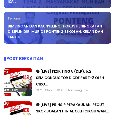
IZA…
Terbaru
BIMBINGAN DAN KAUNSELING | FOKUS PENINGKATAN
DISIPLIN DIRI MURID | PONTENG SEKOLAH: KESAN DAN
LANGK…
POST BERKAITAN
🔴 [LIVE] FIZIK TING 5 (DLP), 5.2
SEMICONDUCTOR DIODE PART-2 OLEH
CIKG...
Yu. Chekgu LK
3 hari yang lalu
🔴 [LIVE] PRINSIP PERAKAUNAN, PECUT
SKOR SOALAN 1 TRIAL OLEH CIKGU WAN...