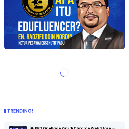
TRENDING!
🌟 PBD OnePage Kini di Chrome Web Store —