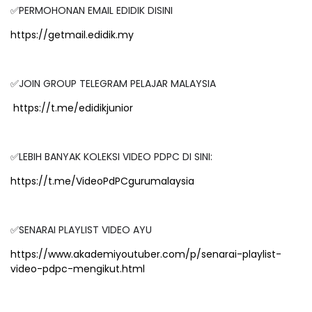
✅PERMOHONAN EMAIL EDIDIK DISINI
https://getmail.edidik.my
✅JOIN GROUP TELEGRAM PELAJAR MALAYSIA
https://t.me/edidikjunior
✅LEBIH BANYAK KOLEKSI VIDEO PDPC DI SINI:
https://t.me/VideoPdPCgurumalaysia
✅SENARAI PLAYLIST VIDEO AYU
https://www.akademiyoutuber.com/p/senarai-playlist-
video-pdpc-mengikut.html