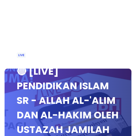
LIVE
🔴 [LIVE]
PENDIDIKAN ISLAM
SR - ALLAH AL-'ALIM
DAN AL-HAKIM OLEH
USTAZAH JAMILAH