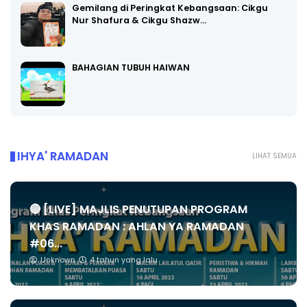
Gemilang di Peringkat Kebangsaan: Cikgu
Nur Shafura & Cikgu Shazw…
BAHAGIAN TUBUH HAIWAN
IHYA' RAMADAN
LIHAT SEMUA
🔴 [LIVE] MAJLIS PENUTUPAN PROGRAM
KHAS RAMADAN : AHLAN YA RAMADAN
#06...
Unknown
4 tahun yang lalu