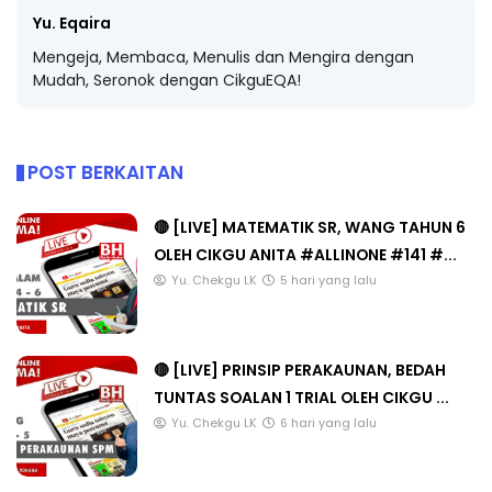
Yu. Eqaira
Mengeja, Membaca, Menulis dan Mengira dengan
Mudah, Seronok dengan CikguEQA!
POST BERKAITAN
🔴 [LIVE] MATEMATIK SR, WANG TAHUN 6
OLEH CIKGU ANITA #ALLINONE #141 #...
Yu. Chekgu LK
5 hari yang lalu
🔴 [LIVE] PRINSIP PERAKAUNAN, BEDAH
TUNTAS SOALAN 1 TRIAL OLEH CIKGU ...
Yu. Chekgu LK
6 hari yang lalu