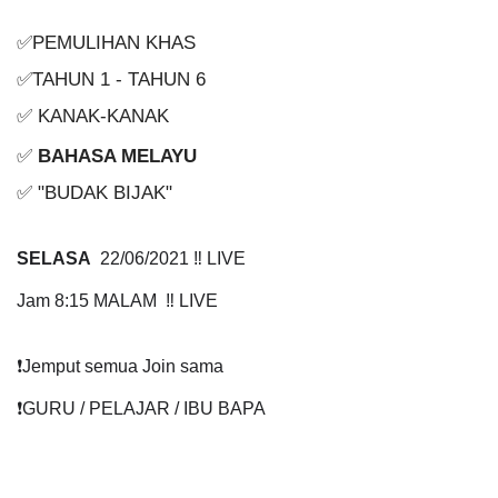
✅PEMULIHAN KHAS
✅TAHUN 1 - TAHUN 6
✅ KANAK-KANAK
✅ 
BAHASA MELAYU
✅ "BUDAK BIJAK"

SELASA
  22/06/2021 ‼️ LIVE
Jam 8:15 MALAM  ‼️ LIVE
❗️Jemput semua Join sama
❗️GURU / PELAJAR / IBU BAPA