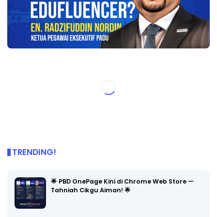
TRENDING!
🌟 PBD OnePage Kini di Chrome Web Store —
Tahniah Cikgu Aiman! 🌟