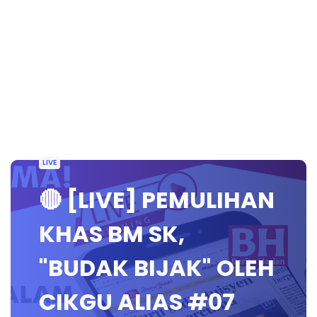
LIVE
🔴 [LIVE] PEMULIHAN
KHAS BM SK,
"BUDAK BIJAK" OLEH
CIKGU ALIAS #07