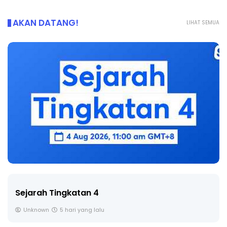
AKAN DATANG!
LIHAT SEMUA
LIVE
🔴 [LIVE] PRINSIP PERAKAUNAN, BEDAH TUNTAS
SOALAN 1 TRIAL OLEH CIKGU ...