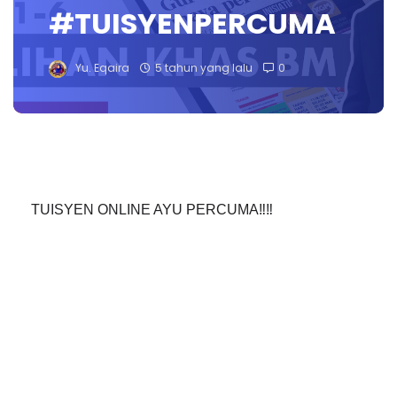
#TUISYENPERCUMA
Yu. Eqaira
5 tahun yang lalu
0
TUISYEN ONLINE AYU PERCUMA‼️‼️