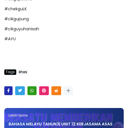
#chekguLK
#cikgupung
#cikguyuhanisah
#AYU
Tags
khas
Lebih lama
BAHASA MELAYU TAHUN3| UNIT 12:KERJASAMA ASAS