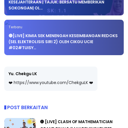
KESEJAHTERAAN | TAJUK: BERSATU MEMBERIKAN
SOKONGAN| OL…
Terbaru
🔴[LIVE] KIMIA SEK MENENGAH KESEIMBANGAN REDOKS
(SEL ELEKTROLISIS SIRI 2) OLEH CIKGU UCIE
#02#TUISY…
Yu. Chekgu LK
❤️ https://www.youtube.com/ChekguLK ❤️
POST BERKAITAN
🔴 [LIVE] CLASH OF MATHEMATICIAN