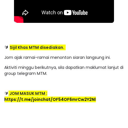
Sijil Khas MTM disediakan.
🔰 
Jom ajak ramai-ramai menonton siaran langsung ini.
Aktiviti minggu berikutnya, sila dapatkan maklumat lanjut di
group telegram MTM.
🔰
JOM MASUK MTM :
https://t.me/joinchat/OF54OF6mrCw2Y2Nl