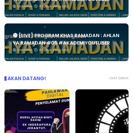
Unknown
4 tahun yang lalu
🔴 [LIVE] PROGRAM KHAS RAMADAN : AHLAN
YA RAMADAN #05 #AKADEMIYOUTUBER
Unknown
4 tahun yang lalu
AKAN DATANG!
LIHAT SEMUA