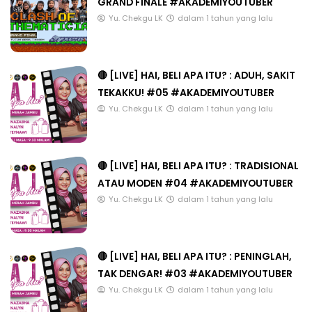
GRAND FINALE #AKADEMIYOUTUBER
Yu. Chekgu LK
dalam 1 tahun yang lalu
🔴 [LIVE] HAI, BELI APA ITU? : ADUH, SAKIT
TEKAKKU! #05 #AKADEMIYOUTUBER
Yu. Chekgu LK
dalam 1 tahun yang lalu
🔴 [LIVE] HAI, BELI APA ITU? : TRADISIONAL
ATAU MODEN #04 #AKADEMIYOUTUBER
Yu. Chekgu LK
dalam 1 tahun yang lalu
🔴 [LIVE] HAI, BELI APA ITU? : PENINGLAH,
TAK DENGAR! #03 #AKADEMIYOUTUBER
Yu. Chekgu LK
dalam 1 tahun yang lalu