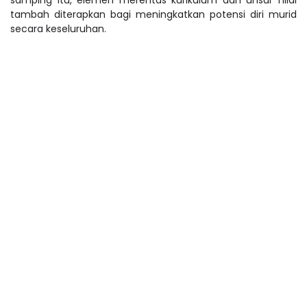
samping itu, elemen merentas kurikulum dan unsur nilai
tambah diterapkan bagi meningkatkan potensi diri murid
secara keseluruhan.