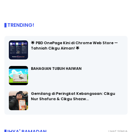
TRENDING!
🌟 PBD OnePage Kini di Chrome Web Store —
Tahniah Cikgu Aiman! 🌟
BAHAGIAN TUBUH HAIWAN
Gemilang di Peringkat Kebangsaan: Cikgu
Nur Shafura & Cikgu Shazw…
IHYA' RAMADAN
LIHAT SEMUA