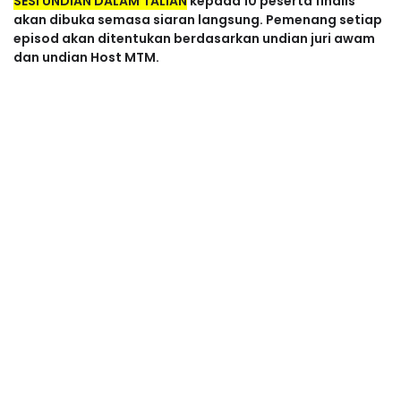
SESI UNDIAN DALAM TALIAN
kepada 10 peserta finalis
akan dibuka semasa siaran langsung. Pemenang setiap
episod akan ditentukan berdasarkan undian juri awam
dan undian Host MTM.