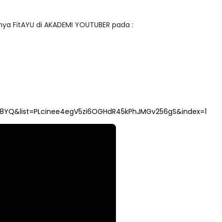
nya FitAYU di AKADEMI YOUTUBER pada :
h8YQ&list=PLcinee4egV5zi6OGHdR45kPhJMGv256gS&index=1