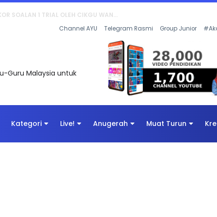
AN DIGITAL PENYELAMAT DUNIA
Channel AYU
Telegram Rasmi
Group Junior
#Ak
uru-Guru Malaysia untuk
Kategori
Live!
Anugerah
Muat Turun
Kre