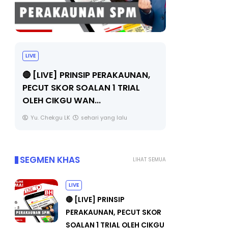
TRANSFORMASI DIGITAL GURU
MAJLIS A
SIRI 7 : PAHLAWAN DIGITAL
(FESTIVAL
PENYELAMAT DUNIA
FLeP) 202
Unknown
5 hari yang lalu
Unknown
SEGMEN KHAS
LIHAT SEMUA
LIVE
🔴 [LIVE] PRINSIP
PERAKAUNAN, PECUT SKOR
SOALAN 1 TRIAL OLEH CIKGU