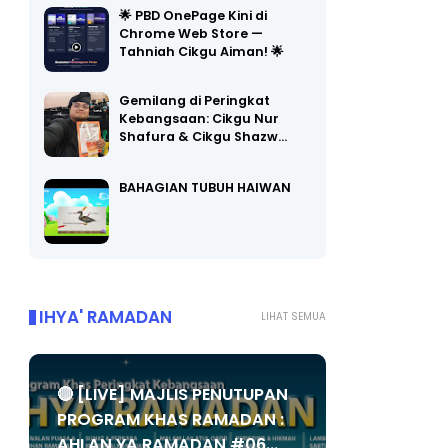
🌟 PBD OnePage Kini di
Chrome Web Store —
Tahniah Cikgu Aiman! 🌟
Gemilang di Peringkat
Kebangsaan: Cikgu Nur
Shafura & Cikgu Shazw…
BAHAGIAN TUBUH HAIWAN
IHYA' RAMADAN
LIHAT SEMUA
🔴 [LIVE] MAJLIS PENUTUPAN
PROGRAM KHAS RAMADAN :
AHLAN YA RAMADAN #06...