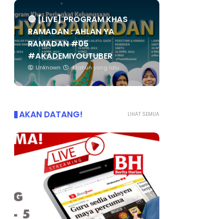
🔴 [LIVE] PROGRAM KHAS
RAMADAN : AHLAN YA
RAMADAN #05
#AKADEMIYOUTUBER
Unknown
4 tahun yang lalu
AKAN DATANG!
LIHAT SEMUA