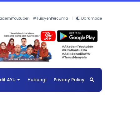
ademiYoutuber
#TuisyenPercuma
Dark mode
dit AYU
Hubungi
Privacy Policy