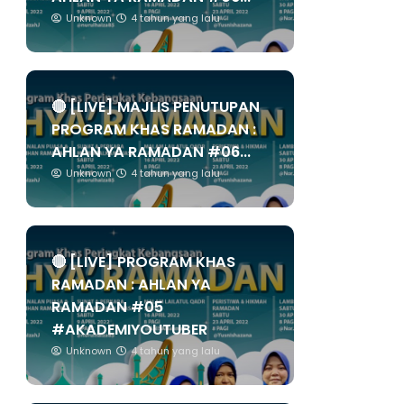
Unknown
4 tahun yang lalu
🔴 [LIVE] MAJLIS PENUTUPAN
PROGRAM KHAS RAMADAN :
AHLAN YA RAMADAN #06...
Unknown
4 tahun yang lalu
🔴 [LIVE] PROGRAM KHAS
RAMADAN : AHLAN YA
RAMADAN #05
#AKADEMIYOUTUBER
Unknown
4 tahun yang lalu