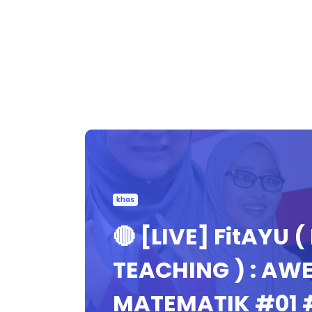
khas
🔴 [LIVE] FitAYU 
TEACHING ) : A
MATEMATIK #01