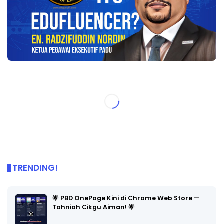
TRENDING!
🌟 PBD OnePage Kini di Chrome Web Store —
Tahniah Cikgu Aiman! 🌟