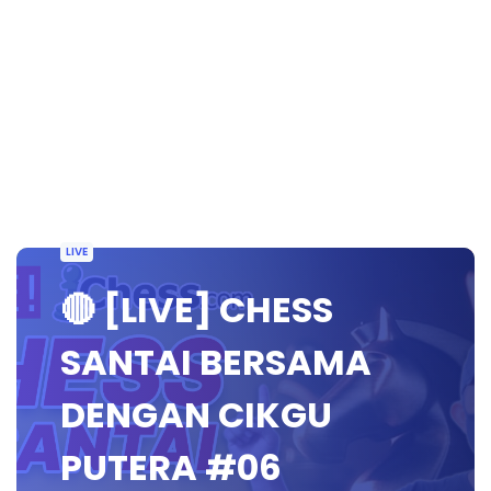
LIVE
🔴 [LIVE] CHESS
SANTAI BERSAMA
DENGAN CIKGU
PUTERA #06