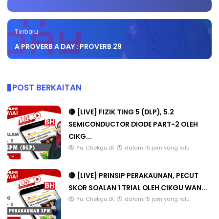
Terbaru
A PROVERB A DAY : PROVERB 29
POST BERKAITAN
🔴 [LIVE] FIZIK TING 5 (DLP), 5.2
SEMICONDUCTOR DIODE PART-2 OLEH
CIKG...
Yu. Chekgu LK
dalam 15 jam yang lalu
🔴 [LIVE] PRINSIP PERAKAUNAN, PECUT
SKOR SOALAN 1 TRIAL OLEH CIKGU WAN...
Yu. Chekgu LK
dalam 15 jam yang lalu