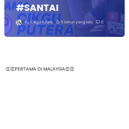
#SANTAI
Yu. Cikgu Putera
5 tahun yang lalu
0
👏👏PERTAMA DI MALAYSIA👏👏