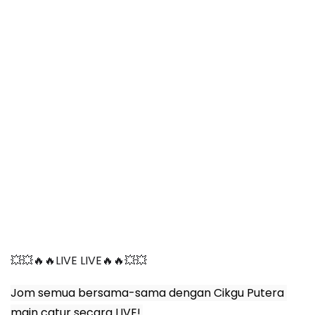
💥💥🔥🔥LIVE LIVE🔥🔥💥💥 
Jom semua bersama-sama dengan Cikgu Putera 
main catur secara LIVE!.