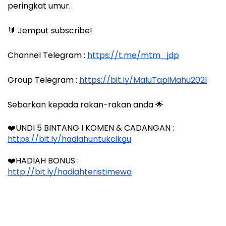
peringkat umur. 
🔰 Jemput subscribe! 
Channel Telegram :
https://t.me/mtm_jdp
Group Telegram :
https://bit.ly/MaluTapiMahu2021
Sebarkan kepada rakan-rakan anda 🌟
❤️UNDI 5 BINTANG I KOMEN & CADANGAN : 
https://bit.ly/hadiahuntukcikgu
❤️HADIAH BONUS : 
http://bit.ly/hadiahteristimewa