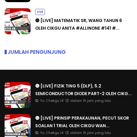
LIVE
🔴 [LIVE] MATEMATIK SR, WANG TAHUN 6
OLEH CIKGU ANITA #ALLINONE #141 #...
JUMLAH PENGUNJUNG
🔴 [LIVE] FIZIK TING 5 (DLP), 5.2
SEMICONDUCTOR DIODE PART-2 OLEH CIKG...
Yu. Chekgu LK
dalam 15 jam yang lalu
🔴 [LIVE] PRINSIP PERAKAUNAN, PECUT SKOR
SOALAN 1 TRIAL OLEH CIKGU WAN...
Yu. Chekgu LK
dalam 15 jam yang lalu