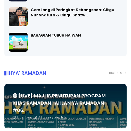
Gemilang di Peringkat Kebangsaan: Cikgu
Nur Shafura & Cikgu Shazw…
BAHAGIAN TUBUH HAIWAN
IHYA' RAMADAN
LIHAT SEMUA
🔴 [LIVE] MAJLIS PENUTUPAN PROGRAM
KHAS RAMADAN : AHLAN YA RAMADAN
#06...
Unknown
4 tahun yang lalu