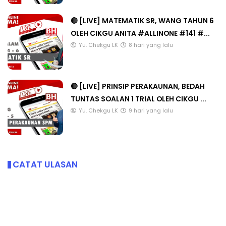
🔴 [LIVE] MATEMATIK SR, WANG TAHUN 6
OLEH CIKGU ANITA #ALLINONE #141 #...
Yu. Chekgu LK
8 hari yang lalu
🔴 [LIVE] PRINSIP PERAKAUNAN, BEDAH
TUNTAS SOALAN 1 TRIAL OLEH CIKGU ...
Yu. Chekgu LK
9 hari yang lalu
CATAT ULASAN