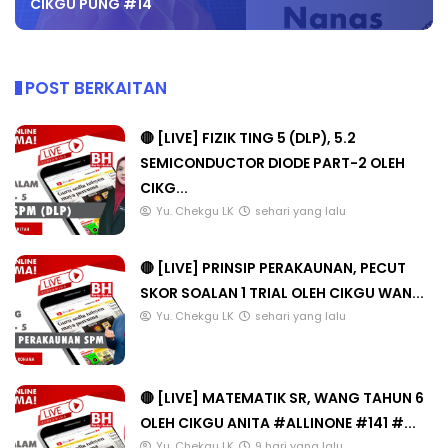
CIKGU PUNG #14
POST BERKAITAN
🔴 [LIVE] FIZIK TING 5 (DLP), 5.2
SEMICONDUCTOR DIODE PART-2 OLEH
CIKG...
Yu. Chekgu LK
sehari yang lalu
🔴 [LIVE] PRINSIP PERAKAUNAN, PECUT
SKOR SOALAN 1 TRIAL OLEH CIKGU WAN...
Yu. Chekgu LK
sehari yang lalu
🔴 [LIVE] MATEMATIK SR, WANG TAHUN 6
OLEH CIKGU ANITA #ALLINONE #141 #...
Yu. Chekgu LK
9 hari yang lalu