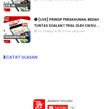
🔴 [LIVE] PRINSIP PERAKAUNAN, BEDAH
TUNTAS SOALAN 1 TRIAL OLEH CIKGU ...
Yu. Chekgu LK
10 hari yang lalu
CATAT ULASAN