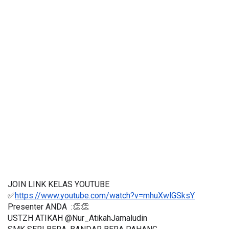
JOIN LINK KELAS YOUTUBE 
✅
https://www.youtube.com/watch?v=mhuXwlGSksY
Presenter ANDA  :👏👏
USTZH ATIKAH @Nur_AtikahJamaludin  