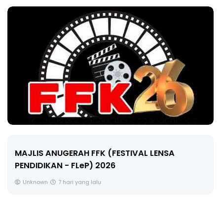
LIVE
🔴 [LIVE] MATEMATIK SR, WANG TAHUN 6 OLEH
CIKGU ANITA #ALLINONE #141 #...
Yu. Chekgu LK
9 hari yang lalu