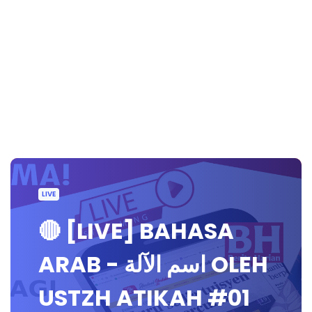
LIVE
🔴 [LIVE] BAHASA
ARAB - اسم الآلة OLEH
USTZH ATIKAH #01