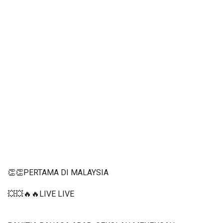
👏👏PERTAMA DI MALAYSIA
💥💥🔥🔥LIVE LIVE 