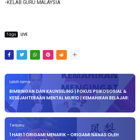
-KELAB GURU MALAYSIA
Tags
LIVE
Lebih lama
BIMBINGAN DAN KAUNSELING | FOKUS PSIKOSOSIAL &
KESEJAHTERAAN MENTAL MURID | KEMAHIRAN BELAJAR:
…
Terbaru
1 HARI 1 ORIGAMI MENARIK - ORIGAMI NANAS OLEH