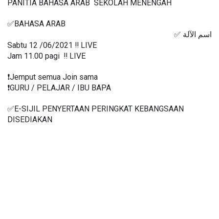
PANITIA BAHASA ARAB  SEKOLAH MENENGAH
✅BAHASA ARAB
اسم الآلة ✅ 
Sabtu 12 /06/2021 ‼️ LIVE
Jam 11.00 pagi  ‼️ LIVE
❗️Jemput semua Join sama
❗️GURU / PELAJAR / IBU BAPA
✅E-SIJIL PENYERTAAN PERINGKAT KEBANGSAAN 
DISEDIAKAN