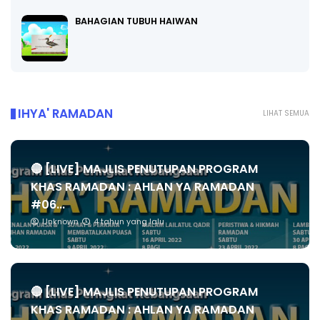
BAHAGIAN TUBUH HAIWAN
IHYA' RAMADAN
LIHAT SEMUA
🔴 [LIVE] MAJLIS PENUTUPAN PROGRAM
KHAS RAMADAN : AHLAN YA RAMADAN
#06...
Unknown
4 tahun yang lalu
🔴 [LIVE] MAJLIS PENUTUPAN PROGRAM
KHAS RAMADAN : AHLAN YA RAMADAN