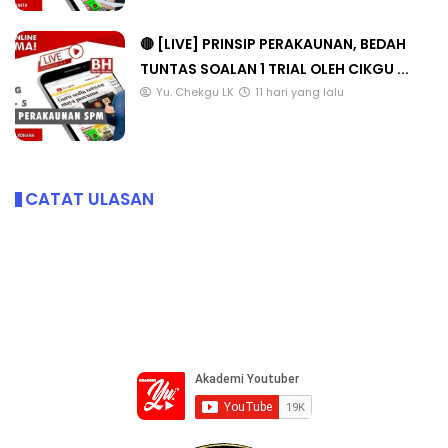
🔴 [LIVE] PRINSIP PERAKAUNAN, BEDAH
TUNTAS SOALAN 1 TRIAL OLEH CIKGU ...
Yu. Chekgu LK
11 hari yang lalu
CATAT ULASAN