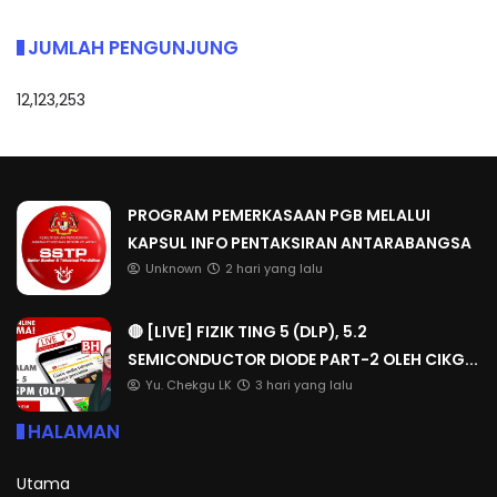
JUMLAH PENGUNJUNG
12,123,253
PROGRAM PEMERKASAAN PGB MELALUI
KAPSUL INFO PENTAKSIRAN ANTARABANGSA
Unknown
2 hari yang lalu
🔴 [LIVE] FIZIK TING 5 (DLP), 5.2
SEMICONDUCTOR DIODE PART-2 OLEH CIKG...
Yu. Chekgu LK
3 hari yang lalu
HALAMAN
Utama