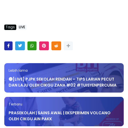
Tags
LIVE
Lebih lama
🔴[LIVE] PJPK SEKOLAH RENDAH – TIPS LARIAN PECUT
DAN LAJU OLEH CIKGU ZANA #02 #TUISYENPERCUMA
Terbaru
PRASEKOLAH | SAINS AWAL | EKSPERIMEN VOLCANO
OLEH CIKGU AIN PAKK