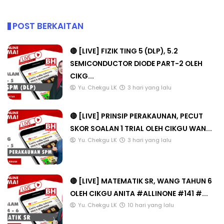
POST BERKAITAN
🔴 [LIVE] FIZIK TING 5 (DLP), 5.2
SEMICONDUCTOR DIODE PART-2 OLEH
CIKG...
Yu. Chekgu LK
3 hari yang lalu
🔴 [LIVE] PRINSIP PERAKAUNAN, PECUT
SKOR SOALAN 1 TRIAL OLEH CIKGU WAN...
Yu. Chekgu LK
3 hari yang lalu
🔴 [LIVE] MATEMATIK SR, WANG TAHUN 6
OLEH CIKGU ANITA #ALLINONE #141 #...
Yu. Chekgu LK
10 hari yang lalu