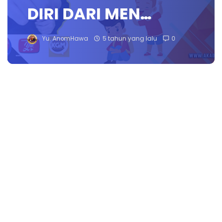
DIRI DARI MEN…
Yu. AnomHawa
5 tahun yang lalu
0