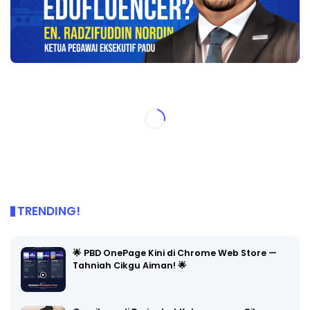
TRENDING!
🌟 PBD OnePage Kini di Chrome Web Store —
Tahniah Cikgu Aiman! 🌟