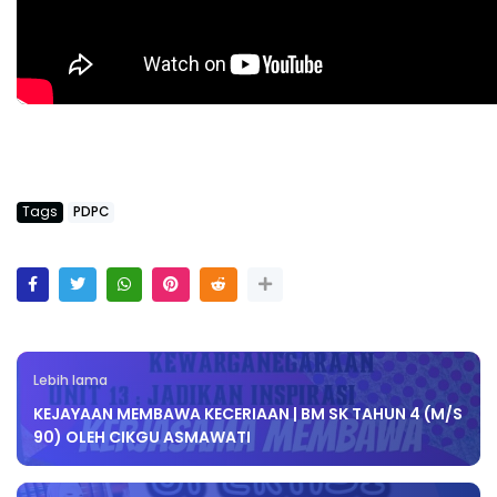
Tags
PDPC
Lebih lama
KEJAYAAN MEMBAWA KECERIAAN | BM SK TAHUN 4 (M/S
90) OLEH CIKGU ASMAWATI