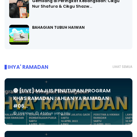
Gemilang di Peringkat Kebangsaan: Cikgu
Nur Shafura & Cikgu Shazw…
BAHAGIAN TUBUH HAIWAN
IHYA' RAMADAN
LIHAT SEMUA
🔴 [LIVE] MAJLIS PENUTUPAN PROGRAM
KHAS RAMADAN : AHLAN YA RAMADAN
#06...
Unknown
4 tahun yang lalu