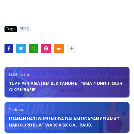
Tags
PDPC
Lebih lama
TUAH PENIAGA | BM SJK TAHUN 5 | TEMA 4 UNIT 11 OLEH
CIKGU RAFIFI
Terbaru
LUAHAN HATI GURU MUDA DALAM UCAPAN SELAMAT
HARI GURU BUAT WARGA SK GALI RAUB.