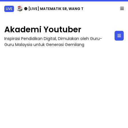
LIVE
🔴 [LIVE] MATEMATIK SR, WANG TAHUN 6 OLEH CIKGU ANITA #ALLINONE #141 #...
Akademi Youtuber
Inspirasi Pendidikan Digital, Dimulakan oleh Guru-
Guru Malaysia untuk Generasi Gemilang