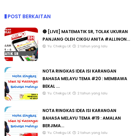
POST BERKAITAN
🔴 [LIVE] MATEMATIK SR, TOLAK UKURAN
PANJANG OLEH CIKGU ANITA #ALLINON...
Yu. Chekgu LK
2 tahun yang lalu
NOTA RINGKAS IDEA ISI KARANGAN
BAHASA MELAYU TEMA #20 : MEMBAWA
BEKAL ...
Yu. Chekgu LK
2 tahun yang lalu
NOTA RINGKAS IDEA ISI KARANGAN
BAHASA MELAYU TEMA #19 : AMALAN
BERJIMA...
Yu. Chekgu LK
2 tahun yang lalu