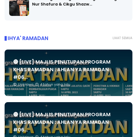
Nur Shafura & Cikgu Shazw…
IHYA' RAMADAN
LIHAT SEMUA
🔴 [LIVE] MAJLIS PENUTUPAN PROGRAM
KHAS RAMADAN : AHLAN YA RAMADAN
#06...
Unknown
4 tahun yang lalu
🔴 [LIVE] MAJLIS PENUTUPAN PROGRAM
KHAS RAMADAN : AHLAN YA RAMADAN
#06...