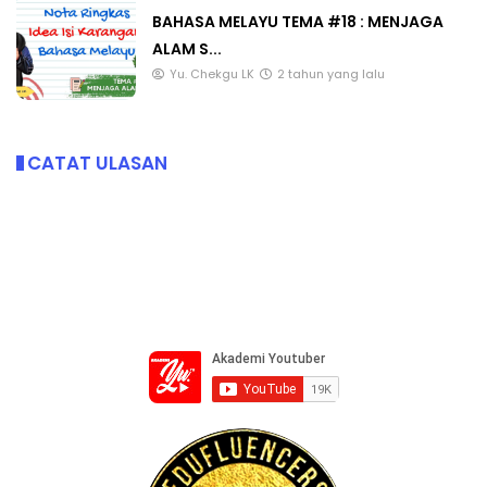
BAHASA MELAYU TEMA #18 : MENJAGA
ALAM S...
Yu. Chekgu LK
2 tahun yang lalu
CATAT ULASAN