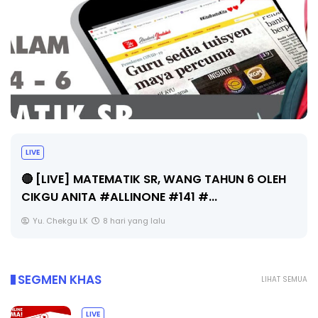
LIVE
🔴 [LIVE] MATEMATIK SR, WANG TAHUN 6 OLEH
CIKGU ANITA #ALLINONE #141 #...
Yu. Chekgu LK
8 hari yang lalu
SEGMEN KHAS
LIHAT SEMUA
LIVE