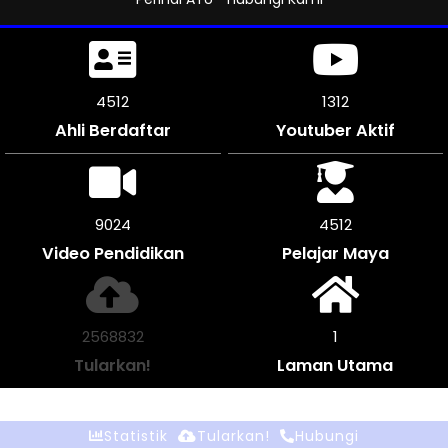
Perihal AYU
Hubungi Kami
4965
1312
Ahli Berdaftar
Youtuber Aktif
9924
4962
Video Pendidikan
Pelajar Maya
2825032
1
Tularkan!
Laman Utama
Statistik
Tularkan!
Hubungi