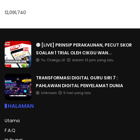
12,091,740
🔴 [LIVE] PRINSIP PERAKAUNAN, PECUT SKOR
SOALAN 1 TRIAL OLEH CIKGU WAN...
Yu. Chekgu LK
dalam 13 jam yang lalu
TRANSFORMASI DIGITAL GURU SIRI 7 :
PAHLAWAN DIGITAL PENYELAMAT DUNIA
Unknown
5 hari yang lalu
HALAMAN
Utama
F.A.Q