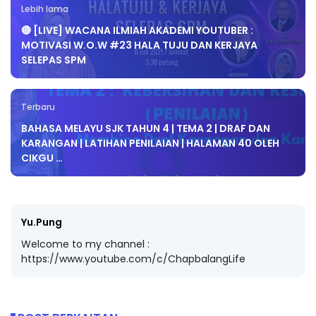
Lebih lama
🔴 [LIVE] WACANA ILMIAH AKADEMI YOUTUBER :
MOTIVASI W.O.W #23 HALA TUJU DAN KERJAYA
SELEPAS SPM
Terbaru
BAHASA MELAYU SJK TAHUN 4 | TEMA 2 | DRAF DAN
KARANGAN | LATIHAN PENILAIAN | HALAMAN 40 OLEH
CIKGU …
Yu.Pung
Welcome to my channel :
https://www.youtube.com/c/ChapbalangLife