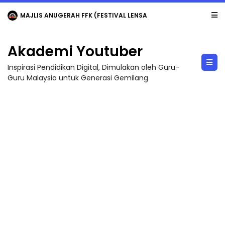
LIVE
🔴 [LIVE] MATEMATIK SR, WANG TAHUN 6 OLEH CIKGU ANITA #ALLINONE #141 #...
Akademi Youtuber
Inspirasi Pendidikan Digital, Dimulakan oleh Guru-
Guru Malaysia untuk Generasi Gemilang