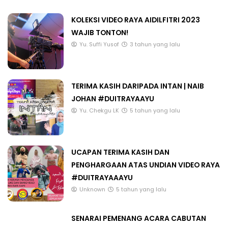
KOLEKSI VIDEO RAYA AIDILFITRI 2023
WAJIB TONTON!
Yu. Suffi Yusof
3 tahun yang lalu
TERIMA KASIH DARIPADA INTAN | NAIB
JOHAN #DUITRAYAAYU
Yu. Chekgu LK
5 tahun yang lalu
UCAPAN TERIMA KASIH DAN
PENGHARGAAN ATAS UNDIAN VIDEO RAYA
#DUITRAYAAAYU
Unknown
5 tahun yang lalu
SENARAI PEMENANG ACARA CABUTAN