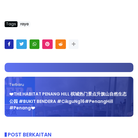
Tags
raya
Terbaru
❤️THE HABITAT PENANG HILL 槟城热门景点升旗山自然生态
公园 #BUKIT​ BENDERA #CikguNg16​#PenangHill​
#Penang❤️
POST BERKAITAN