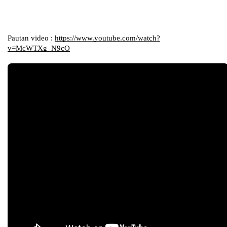
Pautan video : 
https://www.youtube.com/watch?
v=McWTXg_N9cQ