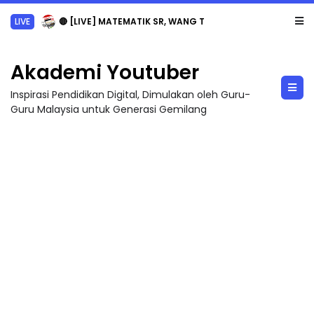
LIVE
🔴 [LIVE] MATEMATIK SR, WANG TAHUN 6 OLEH CIKGU ANITA #ALLINONE #141 #...
Akademi Youtuber
Inspirasi Pendidikan Digital, Dimulakan oleh Guru-
Guru Malaysia untuk Generasi Gemilang