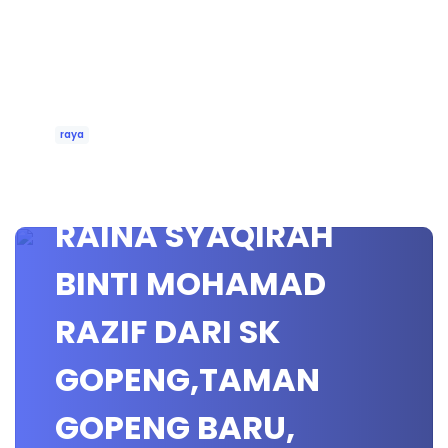
raya
UCAPAN RAYA OLEH
RAINA SYAQIRAH
BINTI MOHAMAD
RAZIF DARI SK
GOPENG,TAMAN
GOPENG BARU,