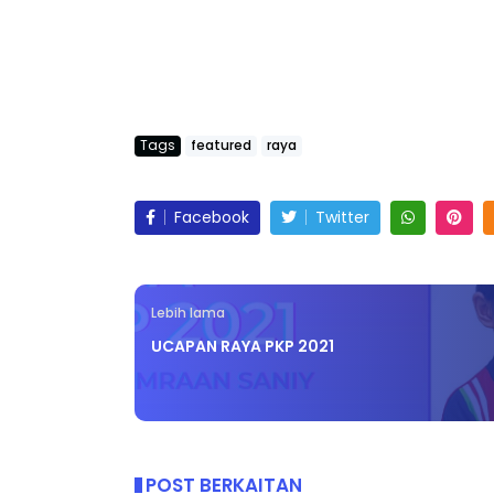
LIVE
ICARA KORPORAT 3 : PROGRAM
Tags
featured
raya
AKANAN SELAMAT DAN
🔴 [LIVE] MATEM
ERKUALITI (AMALAN PER...
TAHUN 6 OLEH CI
#ALLINONE #141 #
Facebook
Twitter
Unknown
9 hari yang lalu
Yu. Chekgu LK
6 ha
Lebih lama
UCAPAN RAYA PKP 2021
POST BERKAITAN