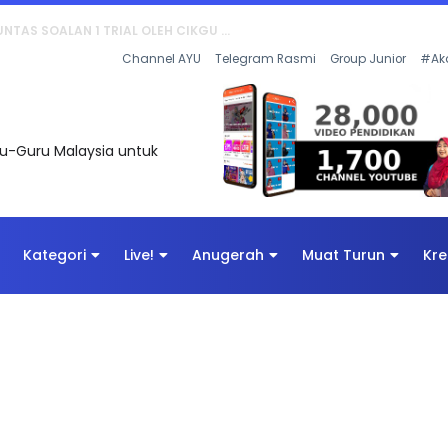
AN DIGITAL PENYELAMAT DUNIA
Channel AYU
Telegram Rasmi
Group Junior
#Ak
uru-Guru Malaysia untuk
Kategori
Live!
Anugerah
Muat Turun
Kre