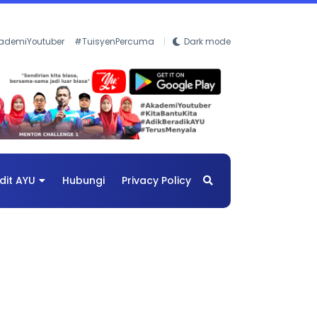
ademiYoutuber
#TuisyenPercuma
Dark mode
dit AYU
Hubungi
Privacy Policy