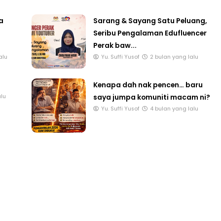
a
Sarang & Sayang Satu Peluang,
Seribu Pengalaman Edufluencer
Perak baw...
alu
Yu. Suffi Yusof
2 bulan yang lalu
Kenapa dah nak pencen… baru
saya jumpa komuniti macam ni?
alu
Yu. Suffi Yusof
4 bulan yang lalu