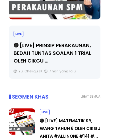
LIVE
BICARA PR
TIMBALAN
🔴 [LIVE] PRINSIP PERAKAUNAN,
PENDIDIKA
BEDAH TUNTAS SOALAN 1 TRIAL
OLEH CIKGU ...
Unknown
Yu. Chekgu LK
7 hari yang lalu
SEGMEN KHAS
LIHAT SEMUA
LIVE
🔴 [LIVE] MATEMATIK SR,
WANG TAHUN 6 OLEH CIKGU
ANITA #ALLINONE #141 #...