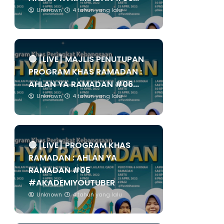
Unknown
4 tahun yang lalu
🔴 [LIVE] MAJLIS PENUTUPAN
PROGRAM KHAS RAMADAN :
AHLAN YA RAMADAN #06...
Unknown
4 tahun yang lalu
🔴 [LIVE] PROGRAM KHAS
RAMADAN : AHLAN YA
RAMADAN #05
#AKADEMIYOUTUBER
Unknown
4 tahun yang lalu