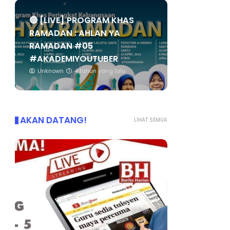
🔴 [LIVE] PROGRAM KHAS
RAMADAN : AHLAN YA
RAMADAN #05
#AKADEMIYOUTUBER
Unknown
4 tahun yang lalu
AKAN DATANG!
LIHAT SEMUA