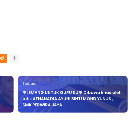
Sejarah Tingkatan 4
ATIK SR, WANG
Unknown
6 hari yang lalu
KGU ANITA
...
ri yang lalu
Terbaru
💚LEMANG UNTUK GURU KU💚 Dibawa khas oleh
adik AFNANADIA AYUNI BINTI MOHD YUNUS ,
SMK PERWIRA JAYA …