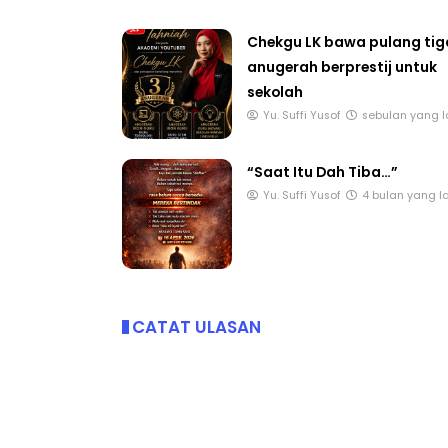
Chekgu LK bawa pulang tig
anugerah berprestij untuk
sekolah
Yu. Suffi Yusof
sebulan yang l
“Saat Itu Dah Tiba…”
Yu. Suffi Yusof
4 bulan yang l
CATAT ULASAN