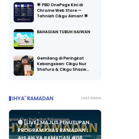
🌟 PBD OnePage Kini di
Chrome Web Store —
Tahniah Cikgu Aiman! 🌟
BAHAGIAN TUBUH HAIWAN
Gemilang di Peringkat
Kebangsaan: Cikgu Nur
Shafura & Cikgu Shazw…
IHYA' RAMADAN
LIHAT SEMUA
🔴 [LIVE] MAJLIS PENUTUPAN
PROGRAM KHAS RAMADAN :
AHLAN YA RAMADAN #06...