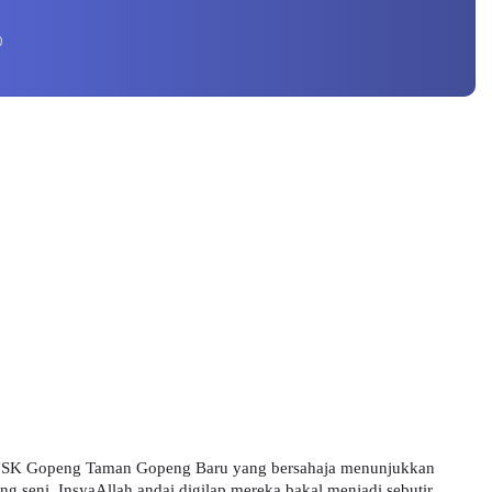
0
ri SK Gopeng Taman Gopeng Baru yang bersahaja menunjukkan 
g seni. InsyaAllah andai digilap mereka bakal menjadi sebutir 