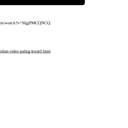
.com/watch?v=SIgjPMCQNCQ
dian-video-paling-kreatif.html