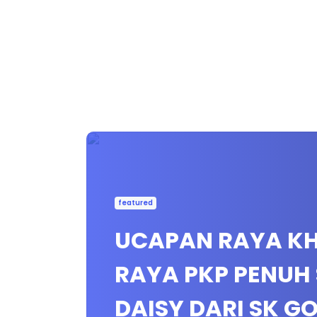
featured
UCAPAN RAYA KH
RAYA PKP PENUH 
DAISY DARI SK 