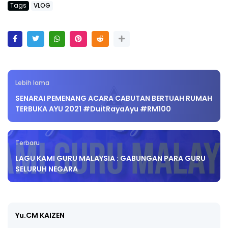
Tags
VLOG
Lebih lama
SENARAI PEMENANG ACARA CABUTAN BERTUAH RUMAH
TERBUKA AYU 2021 #DuitRayaAyu #RM100
Terbaru
LAGU KAMI GURU MALAYSIA : GABUNGAN PARA GURU
SELURUH NEGARA
Yu.CM KAIZEN