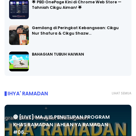
🌟 PBD OnePage Kini di Chrome Web Store —
Tahniah Cikgu Aiman! 🌟
Gemilang di Peringkat Kebangsaan: Cikgu
Nur Shafura & Cikgu Shazw…
BAHAGIAN TUBUH HAIWAN
IHYA' RAMADAN
LIHAT SEMUA
🔴 [LIVE] MAJLIS PENUTUPAN PROGRAM
KHAS RAMADAN : AHLAN YA RAMADAN
#06...