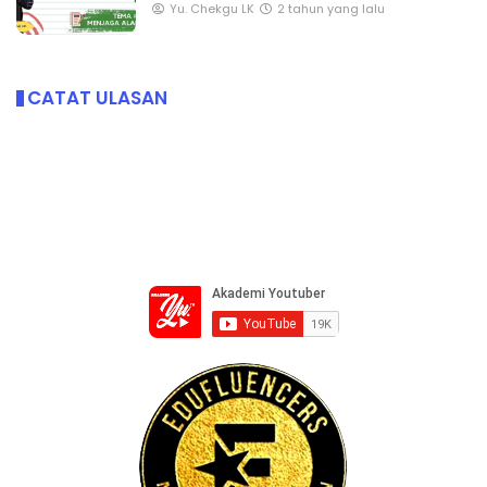
Yu. Chekgu LK
2 tahun yang lalu
CATAT ULASAN