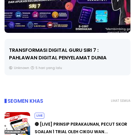
MAJLIS ANUGERAH FFK (FESTIVAL LENSA
PENDIDIKAN - FLeP) 2026
Unknown
6 hari yang lalu
SEGMEN KHAS
LIHAT SEMUA
LIVE
🔴 [LIVE] PRINSIP PERAKAUNAN, PECUT SKOR
SOALAN 1 TRIAL OLEH CIKGU WAN...