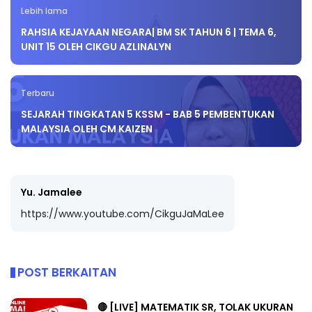
Lebih lama
RAHSIA KEJAYAAN NEGARA| BM SK TAHUN 6 | TEMA 6,
UNIT 15 OLEH CIKGU AZLINALYN
Terbaru
SEJARAH TINGKATAN 5 KSSM - BAB 5 PEMBENTUKAN
MALAYSIA OLEH CM KAIZEN
Yu. Jamalee
https://www.youtube.com/CikguJaMaLee
POST BERKAITAN
🔴 [LIVE] MATEMATIK SR, TOLAK UKURAN