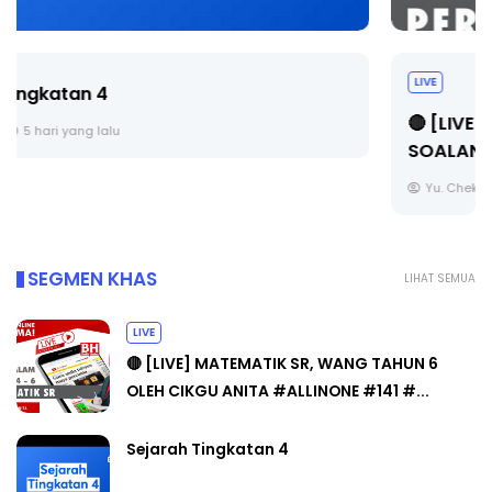
LIVE
🔴 [LIVE] PRINSIP PERAKAUNAN, BEDAH TUNTAS
SOALAN 1 TRIAL OLEH CIKGU ...
Yu. Chekgu LK
6 hari yang lalu
SEGMEN KHAS
LIHAT SEMUA
LIVE
🔴 [LIVE] MATEMATIK SR, WANG TAHUN 6
OLEH CIKGU ANITA #ALLINONE #141 #...
Sejarah Tingkatan 4