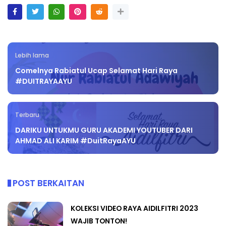
Lebih lama
Comelnya Rabiatul Ucap Selamat Hari Raya
#DUITRAYAAYU
Terbaru
DARIKU UNTUKMU GURU AKADEMI YOUTUBER DARI
AHMAD ALI KARIM #DuitRayaAYU
POST BERKAITAN
KOLEKSI VIDEO RAYA AIDILFITRI 2023
WAJIB TONTON!