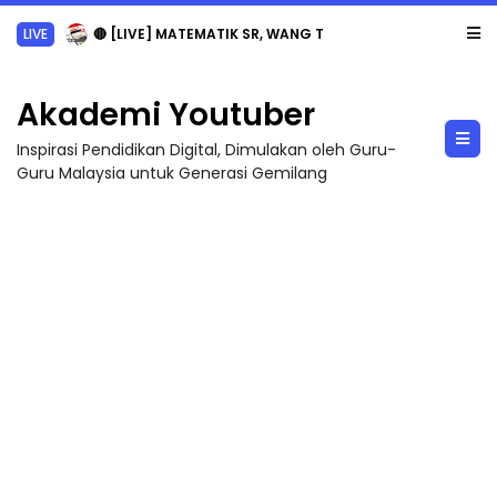
LIVE
🔴 [LIVE] MATEMATIK SR, WANG TAHUN 6 OLEH CIKGU ANITA #ALLINONE #141 #...
Akademi Youtuber
Inspirasi Pendidikan Digital, Dimulakan oleh Guru-
Guru Malaysia untuk Generasi Gemilang