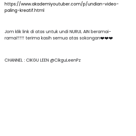
https://www.akademiyoutuber.com/p/undian-video-
paling-kreatif.html
Jom klik link di atas untuk undi NURUL AIN beramai-
ramai‼️‼️‼️ terima kasih semua atas sokongan❤️❤️❤️
CHANNEL : CIKGU LEEN @CikguLeenPz