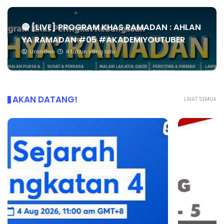
🔴 [LIVE] PROGRAM KHAS RAMADAN : AHLAN
YA RAMADAN #05 #AKADEMIYOUTUBER
Unknown
4 tahun yang lalu
AKAN DATANG!
LIHAT SEMUA