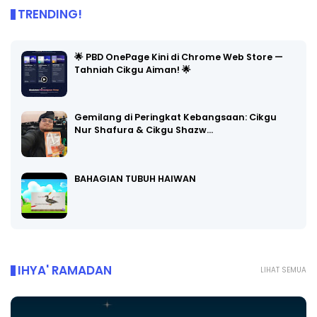
TRENDING!
🌟 PBD OnePage Kini di Chrome Web Store —
Tahniah Cikgu Aiman! 🌟
Gemilang di Peringkat Kebangsaan: Cikgu
Nur Shafura & Cikgu Shazw…
BAHAGIAN TUBUH HAIWAN
IHYA' RAMADAN
LIHAT SEMUA