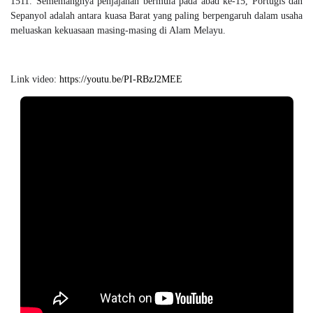
1511. Sememangnya penjajahan bermula pada abad ke-15, Portugis dan
Sepanyol adalah antara kuasa Barat yang paling berpengaruh dalam usaha
meluaskan kekuasaan masing-masing di Alam Melayu.
Link video:
https://youtu.be/PI-RBzJ2MEE