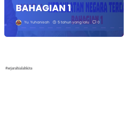
BAHAGIAN 1
Yu. Yuhanisah
5 tahun yang lalu
0
#sejarahialahkita