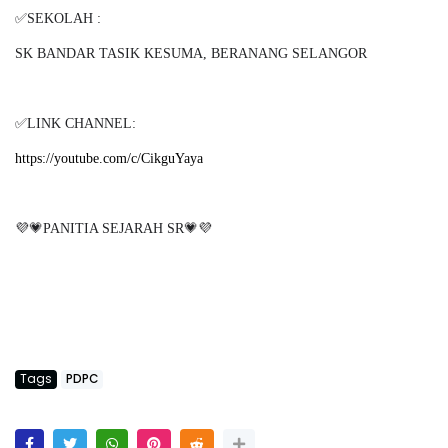
✅
SEKOLAH :
SK BANDAR TASIK KESUMA, BERANANG SELANGOR
✅
LINK CHANNEL:
https://youtube.com/c/CikguYaya
💜💗
💗💜
PANITIA SEJARAH SR
Tags
PDPC