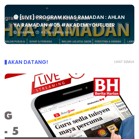
🔴 [LIVE] PROGRAM KHAS RAMADAN : AHLAN
YA RAMADAN #05 #AKADEMIYOUTUBER
Unknown
4 tahun yang lalu
AKAN DATANG!
LIHAT SEMUA