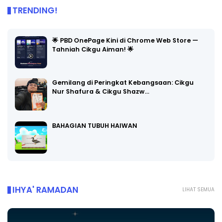
TRENDING!
🌟 PBD OnePage Kini di Chrome Web Store —
Tahniah Cikgu Aiman! 🌟
Gemilang di Peringkat Kebangsaan: Cikgu
Nur Shafura & Cikgu Shazw…
BAHAGIAN TUBUH HAIWAN
IHYA' RAMADAN
LIHAT SEMUA