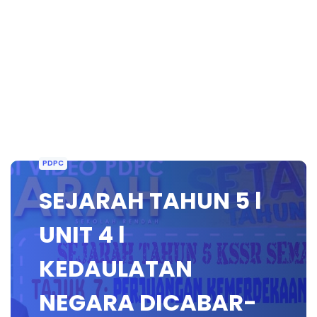
PDPC
SEJARAH TAHUN 5 l
UNIT 4 l
KEDAULATAN
NEGARA DICABAR-