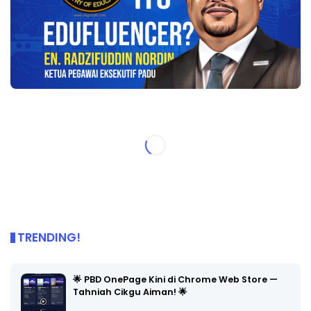
TRENDING!
🌟 PBD OnePage Kini di Chrome Web Store —
Tahniah Cikgu Aiman! 🌟