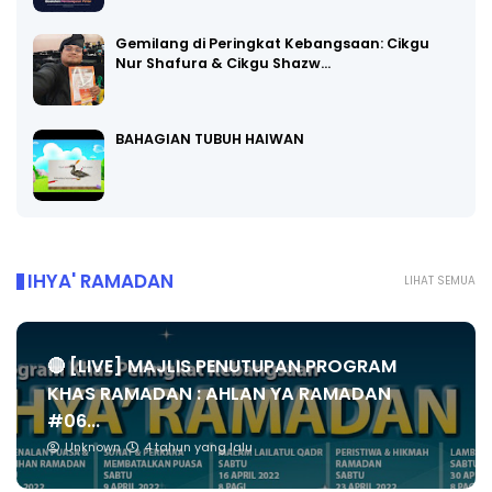
Gemilang di Peringkat Kebangsaan: Cikgu
Nur Shafura & Cikgu Shazw…
BAHAGIAN TUBUH HAIWAN
IHYA' RAMADAN
LIHAT SEMUA
🔴 [LIVE] MAJLIS PENUTUPAN PROGRAM
KHAS RAMADAN : AHLAN YA RAMADAN
#06...
Unknown
4 tahun yang lalu