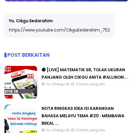
Yu. Cikgu Eedarahim
https://www.youtube.com/CikguEedarahim_752
POST BERKAITAN
🔴 [LIVE] MATEMATIK SR, TOLAK UKURAN
PANJANG OLEH CIKGU ANITA #ALLINON...
Yu. Chekgu LK
2 tahun yang lalu
NOTA RINGKAS IDEA ISI KARANGAN
BAHASA MELAYU TEMA #20 : MEMBAWA
BEKAL ...
Yu. Chekgu LK
2 tahun yang lalu