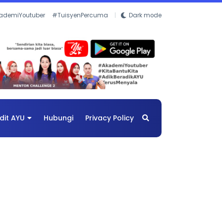
ademiYoutuber
#TuisyenPercuma
Dark mode
dit AYU
Hubungi
Privacy Policy