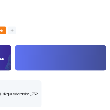
TRANSFORMASI DIGITAL GURU
SIRI 7 : PAHLAWAN DIGITAL
P PERAKAUNAN,
PENYELAMAT DUNIA
ALAN 1 TRIAL
Unknown
4 hari yang lalu
ri yang lalu
PAK
m/CikguEedarahim_752