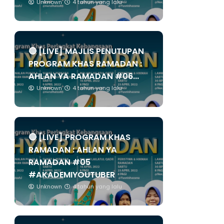
Unknown
4 tahun yang lalu
🔴 [LIVE] MAJLIS PENUTUPAN
PROGRAM KHAS RAMADAN :
AHLAN YA RAMADAN #06...
Unknown
4 tahun yang lalu
🔴 [LIVE] PROGRAM KHAS
RAMADAN : AHLAN YA
RAMADAN #05
#AKADEMIYOUTUBER
Unknown
4 tahun yang lalu