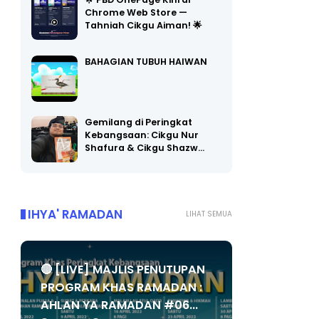
🌟 PBD OnePage Kini di
Chrome Web Store —
Tahniah Cikgu Aiman! 🌟
BAHAGIAN TUBUH HAIWAN
Gemilang di Peringkat
Kebangsaan: Cikgu Nur
Shafura & Cikgu Shazw…
IHYA' RAMADAN
LIHAT SEMUA
🔴 [LIVE] MAJLIS PENUTUPAN
PROGRAM KHAS RAMADAN :
AHLAN YA RAMADAN #06...