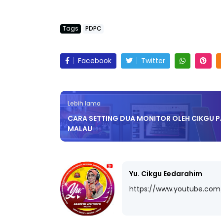
Tags
PDPC
LIVE
ejarah Tingkatan 4
Facebook
Twitter
🔴 [LIVE] PRINSI
Unknown
7 hari yang lalu
BEDAH TUNTAS SO
OLEH CIKGU ...
Lebih lama
Yu. Chekgu LK
8 ha
CARA SETTING DUA MONITOR OLEH CIKGU 
MALAU
Yu. Cikgu Eedarahim
https://www.youtube.co