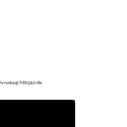
?v=crkoqt7rt5Q&t=9s