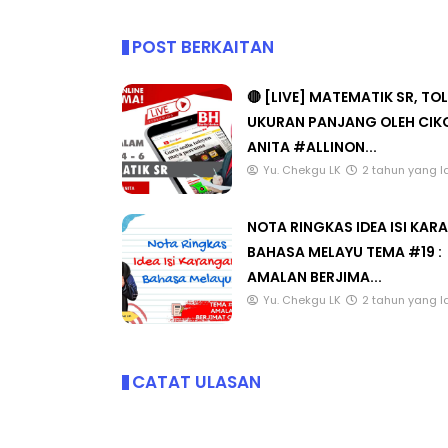
POST BERKAITAN
🔴 [LIVE] MATEMATIK SR, TO
UKURAN PANJANG OLEH CIK
ANITA #ALLINON...
Yu. Chekgu LK
2 tahun yang l
NOTA RINGKAS IDEA ISI KA
BAHASA MELAYU TEMA #19 :
AMALAN BERJIMA...
Yu. Chekgu LK
2 tahun yang l
CATAT ULASAN