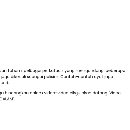
ar dan fahami pelbagai perkataan yang mengandungi beberapa
uga dikenali sebagai polisim. Contoh-contoh ayat juga
rid.
kgu bincangkan dalam video-video cikgu akan datang. Video
‘DALAM’.