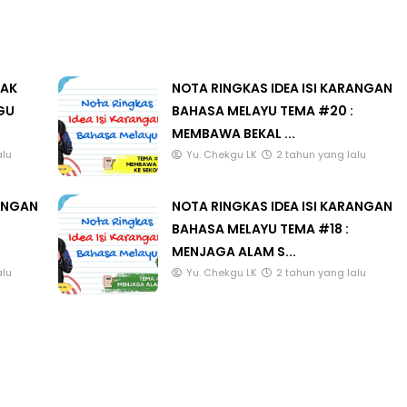
LAK
NOTA RINGKAS IDEA ISI KARANGAN
GU
BAHASA MELAYU TEMA #20 :
MEMBAWA BEKAL ...
alu
Yu. Chekgu LK
2 tahun yang lalu
RANGAN
NOTA RINGKAS IDEA ISI KARANGAN
BAHASA MELAYU TEMA #18 :
MENJAGA ALAM S...
alu
Yu. Chekgu LK
2 tahun yang lalu