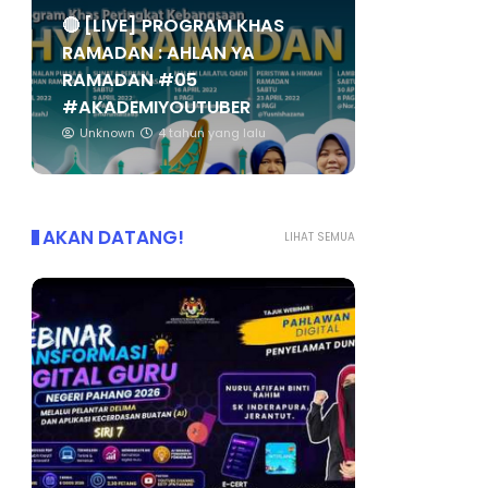
🔴 [LIVE] PROGRAM KHAS
RAMADAN : AHLAN YA
RAMADAN #05
#AKADEMIYOUTUBER
Unknown
4 tahun yang lalu
AKAN DATANG!
LIHAT SEMUA