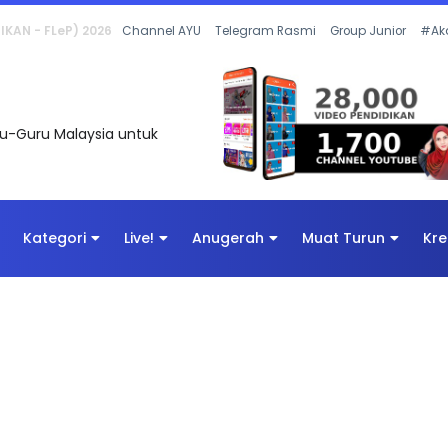
 OLEH CIKGU ANITA #ALLINONE #141 #...
Channel AYU
Telegram Rasmi
Group Junior
#Ak
uru-Guru Malaysia untuk
Kategori
Live!
Anugerah
Muat Turun
Kre