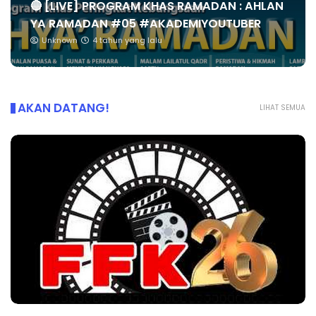
🔴 [LIVE] PROGRAM KHAS RAMADAN : AHLAN
YA RAMADAN #05 #AKADEMIYOUTUBER
Unknown
4 tahun yang lalu
AKAN DATANG!
LIHAT SEMUA