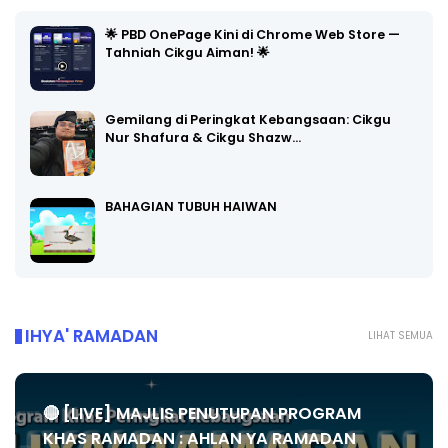
🌟 PBD OnePage Kini di Chrome Web Store —
Tahniah Cikgu Aiman! 🌟
Gemilang di Peringkat Kebangsaan: Cikgu
Nur Shafura & Cikgu Shazw…
BAHAGIAN TUBUH HAIWAN
IHYA' RAMADAN
LIHAT SEMUA
🔴 [LIVE] MAJLIS PENUTUPAN PROGRAM
KHAS RAMADAN : AHLAN YA RAMADAN