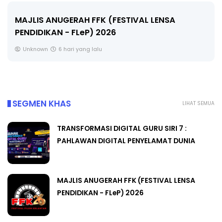
LIVE
🔴 [LIVE] MATEMATIK SR, WANG TAHUN 6 OLEH
CIKGU ANITA #ALLINONE #141 #...
Yu. Chekgu LK
8 hari yang lalu
SEGMEN KHAS
LIHAT SEMUA
TRANSFORMASI DIGITAL GURU SIRI 7 :
PAHLAWAN DIGITAL PENYELAMAT DUNIA
MAJLIS ANUGERAH FFK (FESTIVAL LENSA
PENDIDIKAN - FLeP) 2026