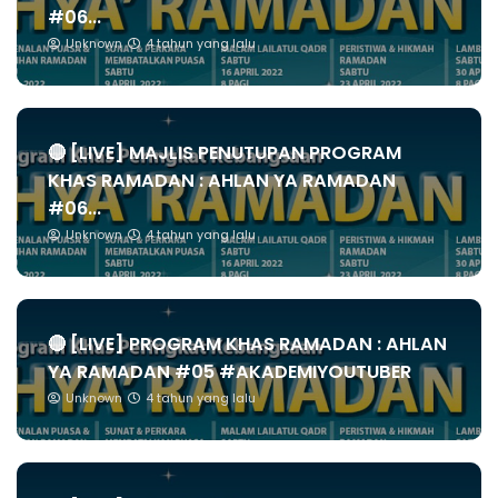
#06...
Unknown
4 tahun yang lalu
🔴 [LIVE] MAJLIS PENUTUPAN PROGRAM
KHAS RAMADAN : AHLAN YA RAMADAN
#06...
Unknown
4 tahun yang lalu
🔴 [LIVE] PROGRAM KHAS RAMADAN : AHLAN
YA RAMADAN #05 #AKADEMIYOUTUBER
Unknown
4 tahun yang lalu