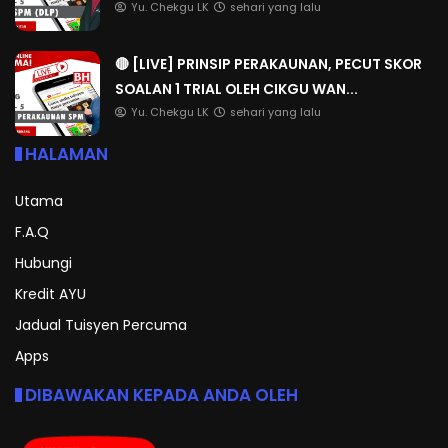
Yu. Chekgu LK
sehari yang lalu
🔴 [LIVE] PRINSIP PERAKAUNAN, PECUT SKOR
SOALAN 1 TRIAL OLEH CIKGU WAN...
Yu. Chekgu LK
sehari yang lalu
HALAMAN
Utama
F.A.Q
Hubungi
Kredit AYU
Jadual Tuisyen Percuma
Apps
DIBAWAKAN KEPADA ANDA OLEH