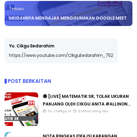
Terbaru
MUDAHNYA MENGAJAR MENGGUNAKAN GOOGLE MEET
Yu. Cikgu Eedarahim
https://www.youtube.com/CikguEedarahim_752
POST BERKAITAN
🔴 [LIVE] MATEMATIK SR, TOLAK UKURAN
PANJANG OLEH CIKGU ANITA #ALLINON...
Yu. Chekgu LK
2 tahun yang lalu
NOTA RINGKAS IDEA ISI KARANGAN