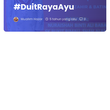
#DuitRayaAyu
Muallim Hazar
5 tahun yang lalu
0