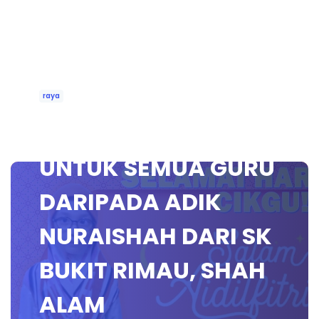
raya
SALAM LEBARAN
UNTUK SEMUA GURU
DARIPADA ADIK
NURAISHAH DARI SK
BUKIT RIMAU, SHAH
ALAM