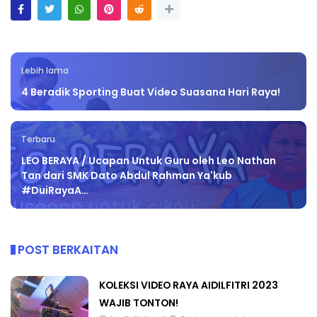
Lebih lama
4 Beradik Sporting Buat Video Suasana Hari Raya!
Terbaru
LEO BERAYA / Ucapan Untuk Guru oleh Leo Nathan
Tan dari SMK Dato Abdul Rahman Ya'kub
#DuiRayaA…
POST BERKAITAN
KOLEKSI VIDEO RAYA AIDILFITRI 2023
WAJIB TONTON!