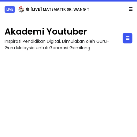
LIVE
🔴 [LIVE] MATEMATIK SR, WANG TAHUN 6 OLEH CIKGU ANITA #ALLINONE #141 #...
Akademi Youtuber
Inspirasi Pendidikan Digital, Dimulakan oleh Guru-
Guru Malaysia untuk Generasi Gemilang