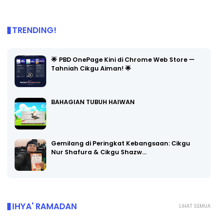
TRENDING!
🌟 PBD OnePage Kini di Chrome Web Store —
Tahniah Cikgu Aiman! 🌟
BAHAGIAN TUBUH HAIWAN
Gemilang di Peringkat Kebangsaan: Cikgu
Nur Shafura & Cikgu Shazw…
IHYA' RAMADAN
LIHAT SEMUA