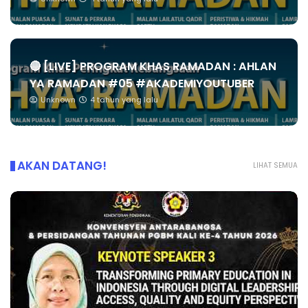
🔴 [LIVE] PROGRAM KHAS RAMADAN : AHLAN
YA RAMADAN #05 #AKADEMIYOUTUBER
Unknown
4 tahun yang lalu
AKAN DATANG!
LIHAT SEMUA