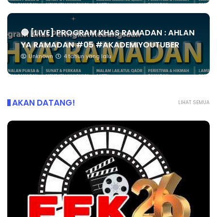
🔴 [LIVE] PROGRAM KHAS RAMADAN : AHLAN
YA RAMADAN #05 #AKADEMIYOUTUBER
Unknown
4 tahun yang lalu
AKAN DATANG!
LIHAT SEMUA