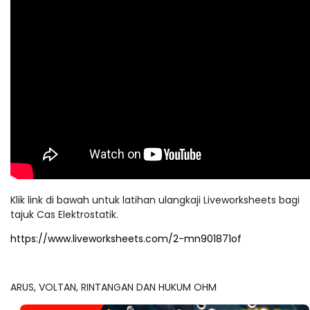
Klik link di bawah untuk latihan ulangkaji Liveworksheets bagi
tajuk Cas Elektrostatik.
https://www.liveworksheets.com/2-mn901871of
ARUS, VOLTAN, RINTANGAN DAN HUKUM OHM