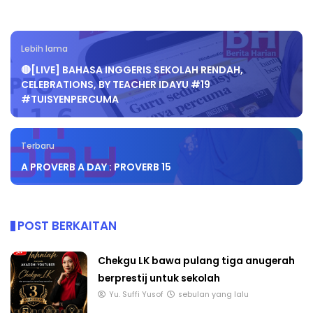
Lebih lama
🔴[LIVE] BAHASA INGGERIS SEKOLAH RENDAH,
CELEBRATIONS, BY TEACHER IDAYU #19
#TUISYENPERCUMA
Terbaru
A PROVERB A DAY : PROVERB 15
POST BERKAITAN
Chekgu LK bawa pulang tiga anugerah
berprestij untuk sekolah
Yu. Suffi Yusof
sebulan yang lalu