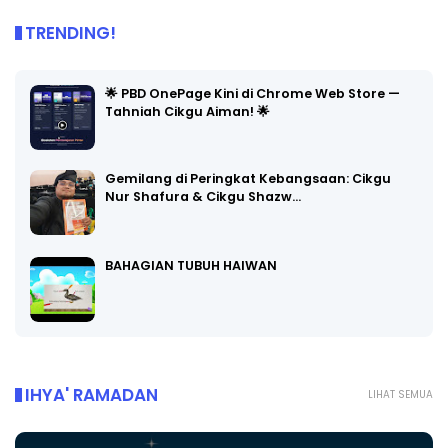
TRENDING!
🌟 PBD OnePage Kini di Chrome Web Store —
Tahniah Cikgu Aiman! 🌟
Gemilang di Peringkat Kebangsaan: Cikgu
Nur Shafura & Cikgu Shazw…
BAHAGIAN TUBUH HAIWAN
IHYA' RAMADAN
LIHAT SEMUA