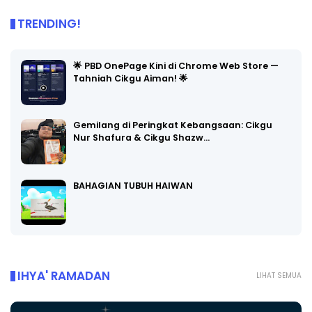
TRENDING!
🌟 PBD OnePage Kini di Chrome Web Store —
Tahniah Cikgu Aiman! 🌟
Gemilang di Peringkat Kebangsaan: Cikgu
Nur Shafura & Cikgu Shazw…
BAHAGIAN TUBUH HAIWAN
IHYA' RAMADAN
LIHAT SEMUA