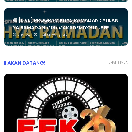
🔴 [LIVE] PROGRAM KHAS RAMADAN : AHLAN
YA RAMADAN #05 #AKADEMIYOUTUBER
Unknown
4 tahun yang lalu
AKAN DATANG!
LIHAT SEMUA