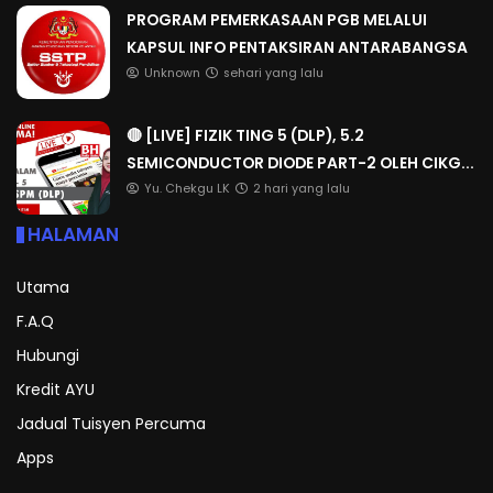
PROGRAM PEMERKASAAN PGB MELALUI
KAPSUL INFO PENTAKSIRAN ANTARABANGSA
Unknown
sehari yang lalu
🔴 [LIVE] FIZIK TING 5 (DLP), 5.2
SEMICONDUCTOR DIODE PART-2 OLEH CIKG...
Yu. Chekgu LK
2 hari yang lalu
HALAMAN
Utama
F.A.Q
Hubungi
Kredit AYU
Jadual Tuisyen Percuma
Apps