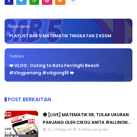
Lebih lama
PLAYLIST BAB 5 MATEMATIK TINGKATAN 2 KSSM
Terbaru
❤️ VLOG : Outing to Batu Ferringhi Beach
#Vlogpenang​ #cikgung16 ❤️
POST BERKAITAN
🔴 [LIVE] MATEMATIK SR, TOLAK UKURAN
PANJANG OLEH CIKGU ANITA #ALLINON...
Yu. Chekgu LK
2 tahun yang lalu