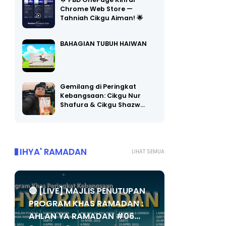
🌟 PBD OnePage Kini di
Chrome Web Store —
Tahniah Cikgu Aiman! 🌟
BAHAGIAN TUBUH HAIWAN
Gemilang di Peringkat
Kebangsaan: Cikgu Nur
Shafura & Cikgu Shazw…
IHYA' RAMADAN
LIHAT SEMUA
🔴 [LIVE] MAJLIS PENUTUPAN
PROGRAM KHAS RAMADAN :
AHLAN YA RAMADAN #06...