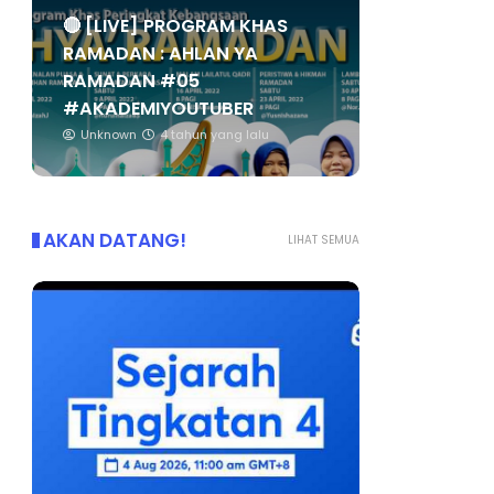
🔴 [LIVE] PROGRAM KHAS
RAMADAN : AHLAN YA
RAMADAN #05
#AKADEMIYOUTUBER
Unknown
4 tahun yang lalu
AKAN DATANG!
LIHAT SEMUA