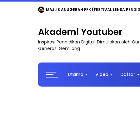
LIVE
🔴 [LIVE] MATEMATIK SR, WANG TAHUN 6
Akademi Youtuber
Inspirasi Pendidikan Digital, Dimulakan oleh G
Generasi Gemilang
Utama
Video
Daftar