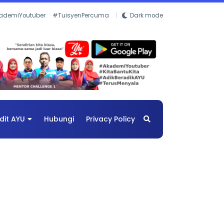
ademiYoutuber
#TuisyenPercuma
Dark mode
dit AYU
Hubungi
Privacy Policy