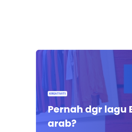
KREATIVITI
Pernah dgr lagu
arab?