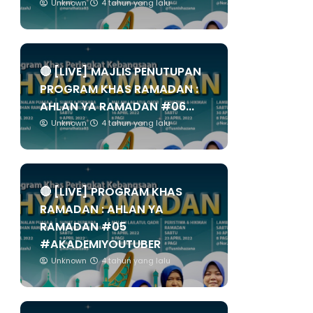
Unknown
4 tahun yang lalu
🔴 [LIVE] MAJLIS PENUTUPAN
PROGRAM KHAS RAMADAN :
AHLAN YA RAMADAN #06...
Unknown
4 tahun yang lalu
🔴 [LIVE] PROGRAM KHAS
RAMADAN : AHLAN YA
RAMADAN #05
#AKADEMIYOUTUBER
Unknown
4 tahun yang lalu