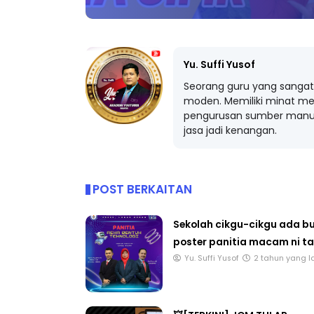
Yu. Suffi Yusof
Seorang guru yang sangat 
moden. Memiliki minat me
pengurusan sumber manus
jasa jadi kenangan.
POST BERKAITAN
Sekolah cikgu-cikgu ada b
poster panitia macam ni t
Yu. Suffi Yusof
2 tahun yang l