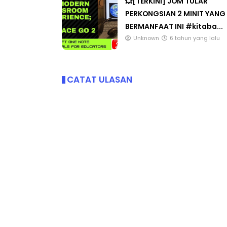
💥[TERKINI] JOM TULAR
PERKONGSIAN 2 MINIT YANG
BERMANFAAT INI #kitaba...
Unknown
6 tahun yang lalu
CATAT ULASAN