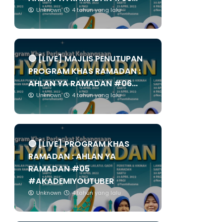
Unknown
4 tahun yang lalu
🔴 [LIVE] MAJLIS PENUTUPAN
PROGRAM KHAS RAMADAN :
AHLAN YA RAMADAN #06...
Unknown
4 tahun yang lalu
🔴 [LIVE] PROGRAM KHAS
RAMADAN : AHLAN YA
RAMADAN #05
#AKADEMIYOUTUBER
Unknown
4 tahun yang lalu