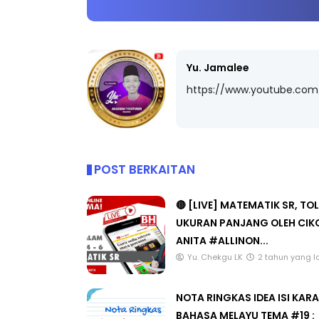
Yu. Jamalee
LIVE
Sejarah Tingka
https://www.youtube.co
🔴 [LIVE] MATEMATIK SR, WANG
Unknown
7 hari 
TAHUN 6 OLEH CIKGU ANITA
#ALLINONE #141 #...
Yu. Chekgu LK
7 hari yang lalu
POST BERKAITAN
🔴 [LIVE] MATEMATIK SR, TO
UKURAN PANJANG OLEH CIK
ANITA #ALLINON...
Yu. Chekgu LK
2 tahun yang l
NOTA RINGKAS IDEA ISI KA
BAHASA MELAYU TEMA #19 :