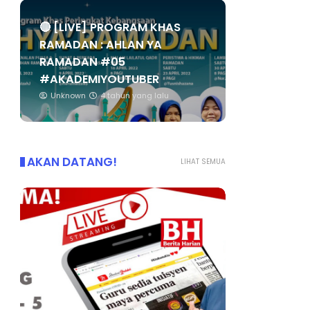
🔴 [LIVE] PROGRAM KHAS
RAMADAN : AHLAN YA
RAMADAN #05
#AKADEMIYOUTUBER
Unknown
4 tahun yang lalu
AKAN DATANG!
LIHAT SEMUA