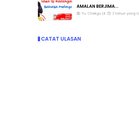
AMALAN BERJIMA...
Yu. Chekgu LK
2 tahun yang l
CATAT ULASAN