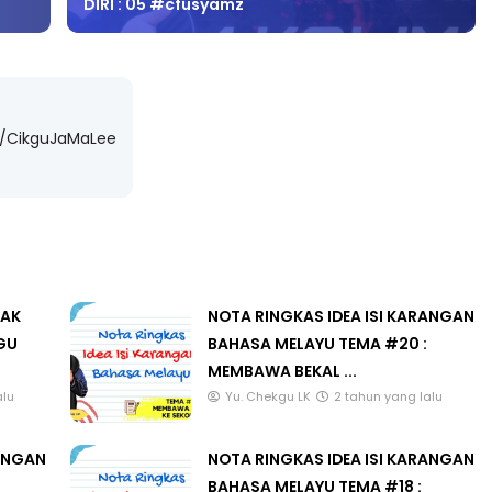
LIVE
tan 4
m/CikguJaMaLee
🔴 [LIVE] PRINSIP PERAKAUNAN,
yang lalu
PECUT SKOR SOALAN 1 TRIAL
OLEH CIKGU WAN...
Yu. Chekgu LK
dalam 4 jam yang lalu
LAK
NOTA RINGKAS IDEA ISI KARANGAN
GU
BAHASA MELAYU TEMA #20 :
MEMBAWA BEKAL ...
alu
Yu. Chekgu LK
2 tahun yang lalu
RANGAN
NOTA RINGKAS IDEA ISI KARANGAN
BAHASA MELAYU TEMA #18 :