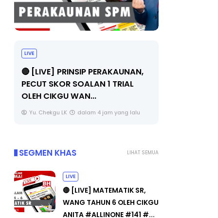
TRANSFORMASI DIGITAL GURU
MAJLIS 
SIRI 7 : PAHLAWAN DIGITAL
(FESTIVA
PENYELAMAT DUNIA
FLeP) 20
Unknown
4 hari yang lalu
Unknown
SEGMEN KHAS
LIHAT SEMUA
LIVE
🔴 [LIVE] MATEMATIK SR,
WANG TAHUN 6 OLEH CIKGU
ANITA #ALLINONE #141 #...