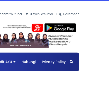
ademiYoutuber
#TuisyenPercuma
Dark mode
dit AYU
Hubungi
Privacy Policy