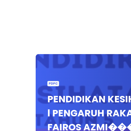
PDPC
PENDIDIKAN KESIH
l PENGARUH RAK
FAIROS AZM