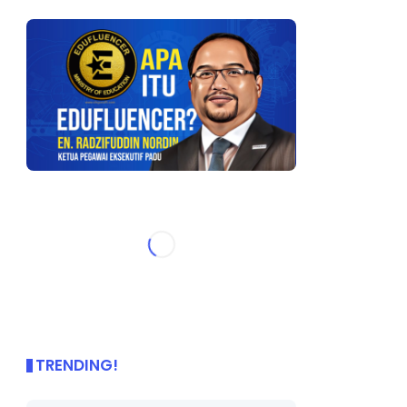
TRENDING!
🌟 PBD OnePage Kini di