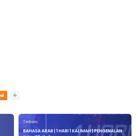
Terbaru
BAHASA ARAB | 1 HARI 1 KALIMAH | PENGENALAN
DIRI : 05 #cfusyamz