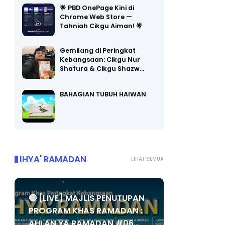
Chrome Web Store —
Tahniah Cikgu Aiman! 🌟
Gemilang di Peringkat
Kebangsaan: Cikgu Nur
Shafura & Cikgu Shazw…
BAHAGIAN TUBUH HAIWAN
IHYA' RAMADAN
LIHAT SEMUA
🔴 [LIVE] MAJLIS PENUTUPAN
PROGRAM KHAS RAMADAN :
AHLAN YA RAMADAN #06...