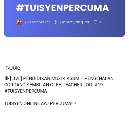
#TUISYENPERCUMA
Yu.Teacher Loo
5 tahun yang lalu
0
TAJUK: 
🔴 [LIVE] PENDIDIKAN MUZIK KSSM – PENGENALAN 
GORDANG SEMBILAN OLEH TEACHER LOO  #19 
#TUISYENPERCUMA
TUISYEN ONLINE AYU PERCUMA‼️‼️