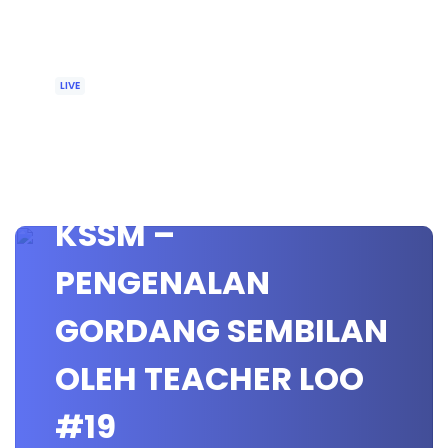
LIVE
🔴 [LIVE]
PENDIDIKAN MUZIK
KSSM –
PENGENALAN
GORDANG SEMBILAN
OLEH TEACHER LOO
#19