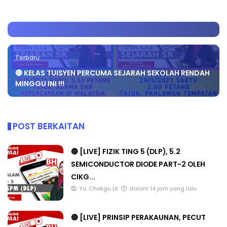
Terbaru
🔴 KELAS TUISYEN PERCUMA SEJARAH SEKOLAH RENDAH
MINGGU INI !!!
POST BERKAITAN
🔴 [LIVE] FIZIK TING 5 (DLP), 5.2
SEMICONDUCTOR DIODE PART-2 OLEH
CIKG...
Yu. Chekgu LK
dalam 14 jam yang lalu
🔴 [LIVE] PRINSIP PERAKAUNAN, PECUT