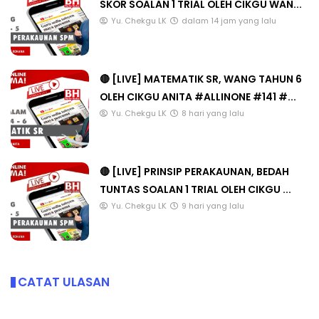
SKOR SOALAN 1 TRIAL OLEH CIKGU WAN...
Yu. Chekgu LK
dalam 14 jam yang lalu
🔴 [LIVE] MATEMATIK SR, WANG TAHUN 6
OLEH CIKGU ANITA #ALLINONE #141 #...
Yu. Chekgu LK
8 hari yang lalu
🔴 [LIVE] PRINSIP PERAKAUNAN, BEDAH
TUNTAS SOALAN 1 TRIAL OLEH CIKGU ...
Yu. Chekgu LK
9 hari yang lalu
CATAT ULASAN