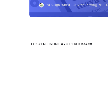
Yu. Cikgu Putera
5 tahun yang lalu
TUISYEN ONLINE AYU PERCUMA‼️‼️