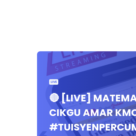
LIVE
🔴 [LIVE] MATEMA
CIKGU AMAR KMC
#TUISYENPERCU