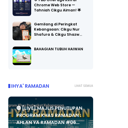
🌟 PBD OnePage Kini di
Chrome Web Store —
Tahniah Cikgu Aiman! 🌟
Gemilang di Peringkat
Kebangsaan: Cikgu Nur
Shafura & Cikgu Shazw…
BAHAGIAN TUBUH HAIWAN
IHYA' RAMADAN
LIHAT SEMUA
🔴 [LIVE] MAJLIS PENUTUPAN
PROGRAM KHAS RAMADAN :
AHLAN YA RAMADAN #06...