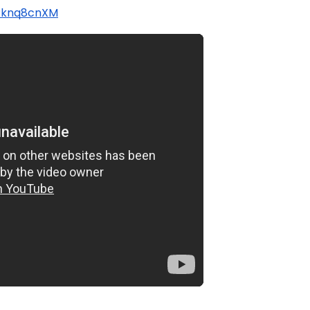
Rknq8cnXM