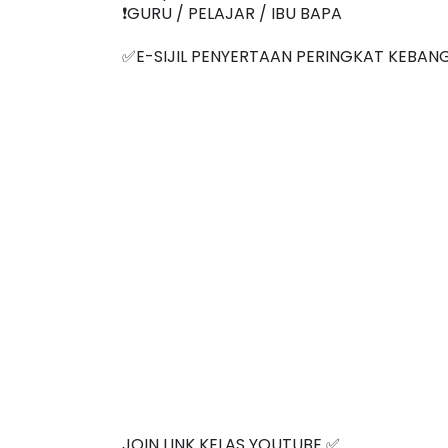
❗️Jemput semua Join sama
❗️GURU / PELAJAR / IBU BAPA
✅E-SIJIL PENYERTAAN PERINGKAT KEBAN