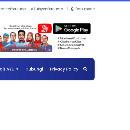
ademiYoutuber
#TuisyenPercuma
Dark mode
dit AYU
Hubungi
Privacy Policy