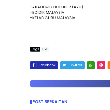
📍
https://www.akademiyoutuber.com/p/
-AKADEMI YOUTUBER (AYU)
-EDIDIK MALAYSIA
-KELAB GURU MALAYSIA
Tags
LIVE
Facebook
Twitter
POST BERKAITAN