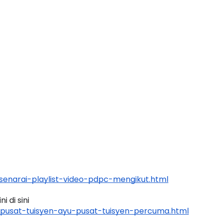
IONAL 8 :
MAJLIS ANUGERAH FFK
TUA PENGARAH
(FESTIVAL LENSA PENDIDIKAN 
ALAYSIA
FLeP) 2026
i yang lalu
Unknown
3 hari yang lalu
enarai-playlist-video-pdpc-mengikut.html
 di sini 