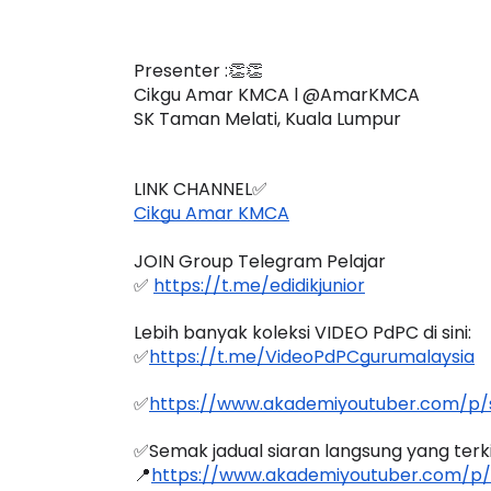
Presenter :👏👏
Cikgu Amar KMCA l @AmarKMCA
LIVE
BICARA PROFES
SK Taman Melati, Kuala Lumpur
TIMBALAN KE
🔴 [LIVE] PRINSIP PERAKAUNAN,
PENDIDIKAN M
BEDAH TUNTAS SOALAN 1 TRIAL
LINK CHANNEL✅
OLEH CIKGU ...
Unknown
8 har
Cikgu Amar KMCA
Yu. Chekgu LK
6 hari yang lalu
JOIN Group Telegram Pelajar
✅ 
https://t.me/edidikjunior
Lebih banyak koleksi VIDEO PdPC di sini:
✅
https://t.me/VideoPdPCgurumalaysia
✅
https://www.akademiyoutuber.com/p/s
✅Semak jadual siaran langsung yang terkini