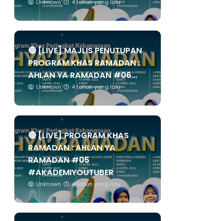
Unknown
4 tahun yang lalu
🔴 [LIVE] MAJLIS PENUTUPAN
PROGRAM KHAS RAMADAN :
AHLAN YA RAMADAN #06...
Unknown
4 tahun yang lalu
🔴 [LIVE] PROGRAM KHAS
RAMADAN : AHLAN YA
RAMADAN #05
#AKADEMIYOUTUBER
Unknown
4 tahun yang lalu