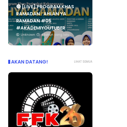
🔴 [LIVE] PROGRAM KHAS
RAMADAN : AHLAN YA
RAMADAN #05
#AKADEMIYOUTUBER
Unknown
4 tahun yang lalu
AKAN DATANG!
LIHAT SEMUA