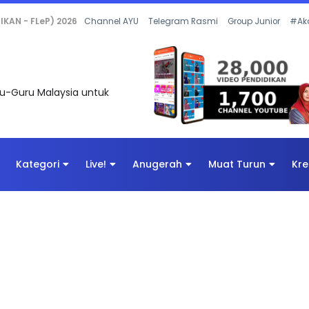
 OLEH CIKGU ANITA #ALLINONE #141 #...
Channel AYU
Telegram Rasmi
Group Junior
#Ak
uru-Guru Malaysia untuk
Kategori
Live!
Anugerah
Muat Turun
Kre