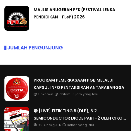
MAJLIS ANUGERAH FFK (FESTIVAL LENSA
PENDIDIKAN - FLeP) 2026
JUMLAH PENGUNJUNG
PROGRAM PEMERKASAAN PGB MELALUI
KAPSUL INFO PENTAKSIRAN ANTARABANGSA
Unknown
dalam 16 jam yang lalu
🔴 [LIVE] FIZIK TING 5 (DLP), 5.2
SEMICONDUCTOR DIODE PART-2 OLEH CIKG...
Yu. Chekgu LK
sehari yang lalu