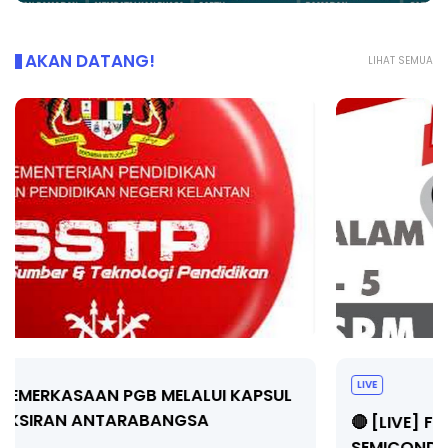
AKAN DATANG!
LIHAT SEMUA
LIVE
🔴 [LIVE] FIZIK TING 5 (DLP), 5.2
SEMICONDUCTOR DIODE PART-2 OLEH CIKG...