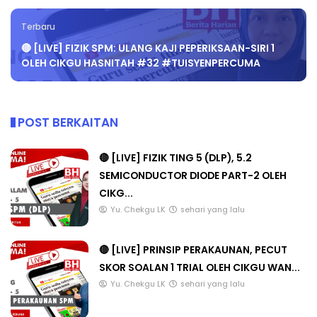
Terbaru
🔴 [LIVE] FIZIK SPM: ULANG KAJI PEPERIKSAAN-SIRI 1
OLEH CIKGU HASNITAH #32 #TUISYENPERCUMA
POST BERKAITAN
🔴 [LIVE] FIZIK TING 5 (DLP), 5.2
SEMICONDUCTOR DIODE PART-2 OLEH
CIKG...
Yu. Chekgu LK
sehari yang lalu
🔴 [LIVE] PRINSIP PERAKAUNAN, PECUT
SKOR SOALAN 1 TRIAL OLEH CIKGU WAN...
Yu. Chekgu LK
sehari yang lalu