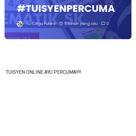
#TUISYENPERCUMA
Yu. Cikgu Putera
5 tahun yang lalu
0
TUISYEN ONLINE AYU PERCUMA‼️‼️