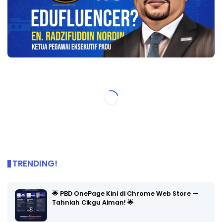
TRENDING!
🌟 PBD OnePage Kini di Chrome Web Store —
Tahniah Cikgu Aiman! 🌟