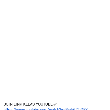
JOIN LINK KELAS YOUTUBE ✅
https://www.youtube.com/watch?v=Ry4r672jDEY