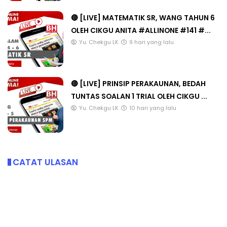
🔴 [LIVE] MATEMATIK SR, WANG TAHUN 6
OLEH CIKGU ANITA #ALLINONE #141 #...
Yu. Chekgu LK
9 hari yang lalu
🔴 [LIVE] PRINSIP PERAKAUNAN, BEDAH
TUNTAS SOALAN 1 TRIAL OLEH CIKGU ...
Yu. Chekgu LK
10 hari yang lalu
CATAT ULASAN