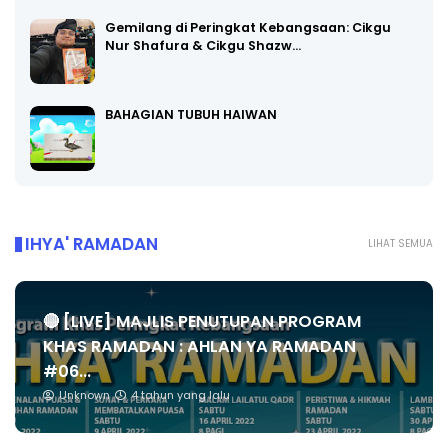
Gemilang di Peringkat Kebangsaan: Cikgu
Nur Shafura & Cikgu Shazw…
BAHAGIAN TUBUH HAIWAN
IHYA' RAMADAN
LIHAT SEMUA
🔴 [LIVE] MAJLIS PENUTUPAN PROGRAM
KHAS RAMADAN : AHLAN YA RAMADAN
#06...
Unknown
4 tahun yang lalu