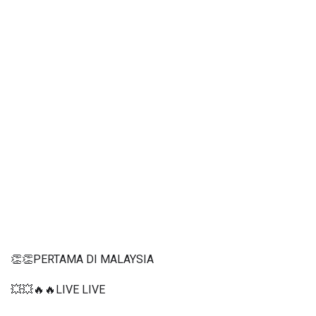
👏👏PERTAMA DI MALAYSIA
💥💥🔥🔥LIVE LIVE 