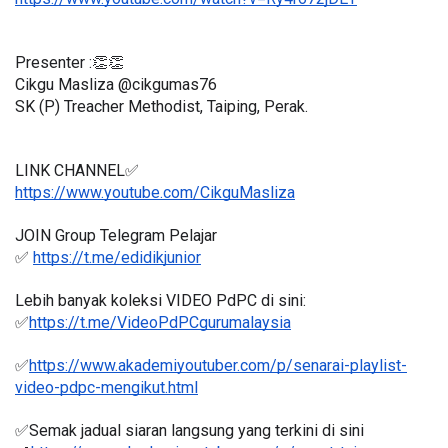
Presenter :👏👏
Cikgu Masliza @cikgumas76
SK (P) Treacher Methodist, Taiping, Perak.
LINK CHANNEL✅
https://www.youtube.com/CikguMasliza
JOIN Group Telegram Pelajar
✅ 
https://t.me/edidikjunior
Lebih banyak koleksi VIDEO PdPC di sini:
✅
https://t.me/VideoPdPCgurumalaysia
✅
https://www.akademiyoutuber.com/p/senarai-playlist-
video-pdpc-mengikut.html
✅Semak jadual siaran langsung yang terkini di sini 