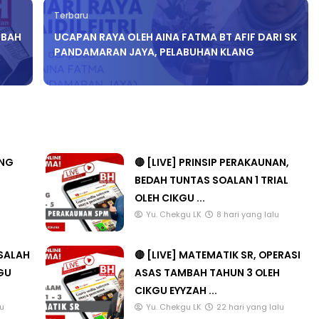
Terbaru
MBAH
UCAPAN RAYA OLEH AINA FATMA BT AFIF DARI SK
PANDAMARAN JAYA, PELABUHAN KLANG
ANG
🔴 [LIVE] PRINSIP PERAKAUNAN,
BEDAH TUNTAS SOALAN 1 TRIAL
OLEH CIKGU ...
u
Yu. Chekgu LK
8 hari yang lalu
ASALAH
🔴 [LIVE] MATEMATIK SR, OPERASI
KGU
ASAS TAMBAH TAHUN 3 OLEH
CIKGU EYYZAH ...