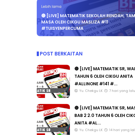
Lebih lama
🔴 [LIVE] MATEMATIK SEKOLAH RENDAH, TA
MASA OLEH CIKGU MASLIZA #11
#TUISYENPERCUMA
POST BERKAITAN
🔴 [LIVE] MATEMATIK SR, W
TAHUN 6 OLEH CIKGU ANITA
#ALLINONE #141 #...
Yu. Chekgu LK
7 hari yang lal
🔴 [LIVE] MATEMATIK SR, M
BAB 2 2.0 TAHUN 6 OLEH CI
ANITA #AL...