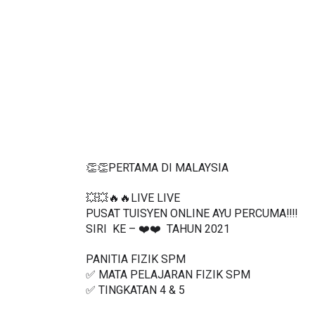
👏👏PERTAMA DI MALAYSIA
💥💥🔥🔥LIVE LIVE 
PUSAT TUISYEN ONLINE AYU PERCUMA‼️‼️
SIRI  KE – ❤️❤️  TAHUN 2021
PANITIA FIZIK SPM
✅ MATA PELAJARAN FIZIK SPM
✅ TINGKATAN 4 & 5