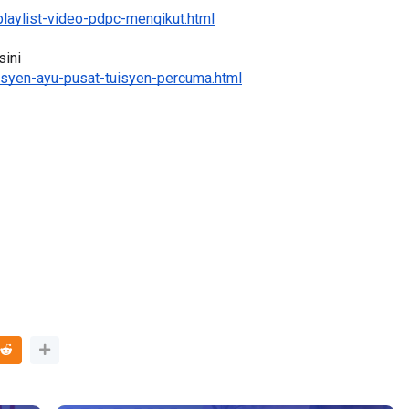
laylist-video-pdpc-mengikut.html
sini
syen-ayu-pusat-tuisyen-percuma.html
 3 :
Sejarah Tingkatan 4
PRIMARY
Unknown
7 hari yang lalu
NDONESIA
yang lalu