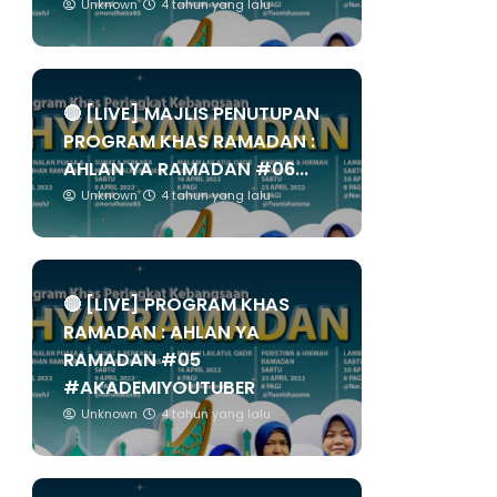
Unknown
4 tahun yang lalu
🔴 [LIVE] MAJLIS PENUTUPAN
PROGRAM KHAS RAMADAN :
AHLAN YA RAMADAN #06...
Unknown
4 tahun yang lalu
🔴 [LIVE] PROGRAM KHAS
RAMADAN : AHLAN YA
RAMADAN #05
#AKADEMIYOUTUBER
Unknown
4 tahun yang lalu