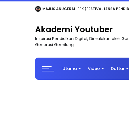
LIVE
🔴 [LIVE] MATEMATIK SR, WANG TAHUN 6
Akademi Youtuber
Inspirasi Pendidikan Digital, Dimulakan oleh G
Generasi Gemilang
Utama
Video
Daftar