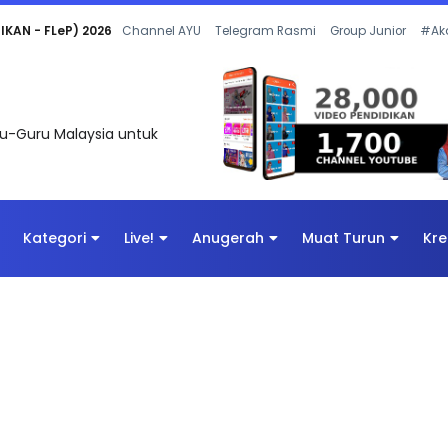
 OLEH CIKGU ANITA #ALLINONE #141 #...
Channel AYU
Telegram Rasmi
Group Junior
#Ak
uru-Guru Malaysia untuk
Kategori
Live!
Anugerah
Muat Turun
Kre