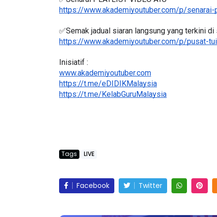
✅Senarai PLAYLIST VIDEO AYU
https://www.akademiyoutuber.com/p/senarai-p
✅Semak jadual siaran langsung yang terkini di 
https://www.akademiyoutuber.com/p/pusat-tui
BICARA KORPORAT 3 : PROGRAM
KEYNOTE SPEAKER
MAKANAN SELAMAT DAN
TRANSFORMING 
Inisiatif :
www.akademiyoutuber.com
BERKUALITI (AMALAN PER...
EDUCATION IN I
https://t.me/eDIDIKMalaysia
THROUG...
Unknown
10 hari yang lalu
https://t.me/KelabGuruMalaysia
Unknown
10 hari 
Tags
LIVE
Facebook
Twitter