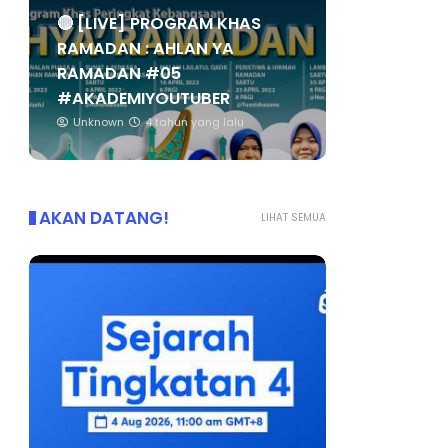
🔴 [LIVE] PROGRAM KHAS
RAMADAN : AHLAN YA
RAMADAN #05
#AKADEMIYOUTUBER
Unknown
4 tahun yang lalu
AKAN DATANG!
LIHAT SEMUA