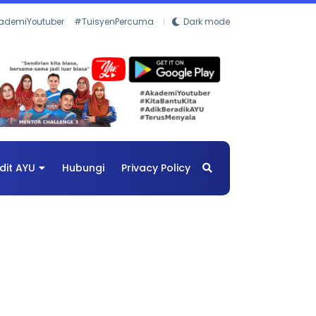
ademiYoutuber
#TuisyenPercuma
Dark mode
dit AYU
Hubungi
Privacy Policy