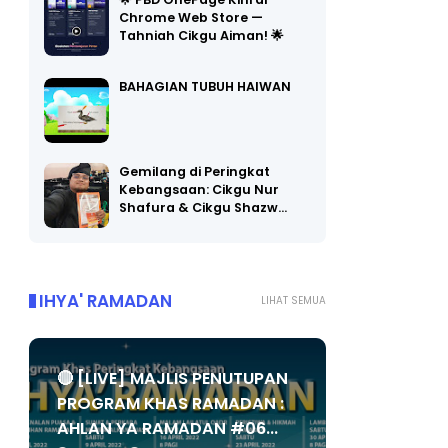
🌟 PBD OnePage Kini di
Chrome Web Store —
Tahniah Cikgu Aiman! 🌟
BAHAGIAN TUBUH HAIWAN
Gemilang di Peringkat
Kebangsaan: Cikgu Nur
Shafura & Cikgu Shazw…
IHYA' RAMADAN
LIHAT SEMUA
🔴 [LIVE] MAJLIS PENUTUPAN
PROGRAM KHAS RAMADAN :
AHLAN YA RAMADAN #06...