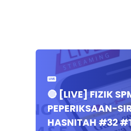
LIVE
🔴 [LIVE] FIZIK S
PEPERIKSAAN-SIR
HASNITAH #32 #