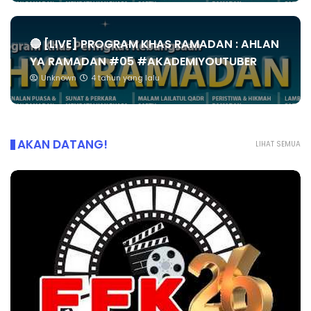
🔴 [LIVE] PROGRAM KHAS RAMADAN : AHLAN
YA RAMADAN #05 #AKADEMIYOUTUBER
Unknown
4 tahun yang lalu
AKAN DATANG!
LIHAT SEMUA