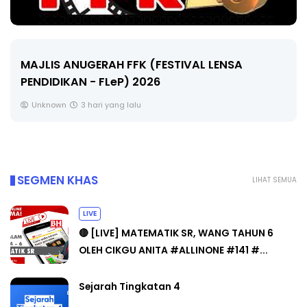
MAJLIS ANUGERAH FFK (FESTIVAL LENSA
PENDIDIKAN - FLeP) 2026
Unknown
3 hari yang lalu
SEGMEN KHAS
LIHAT SEMUA
LIVE
🔴 [LIVE] MATEMATIK SR, WANG TAHUN 6
OLEH CIKGU ANITA #ALLINONE #141 #...
Sejarah Tingkatan 4