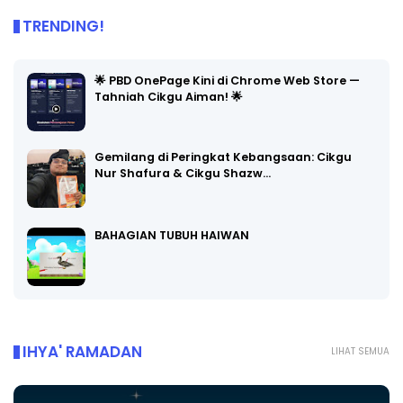
TRENDING!
🌟 PBD OnePage Kini di Chrome Web Store —
Tahniah Cikgu Aiman! 🌟
Gemilang di Peringkat Kebangsaan: Cikgu
Nur Shafura & Cikgu Shazw…
BAHAGIAN TUBUH HAIWAN
IHYA' RAMADAN
LIHAT SEMUA