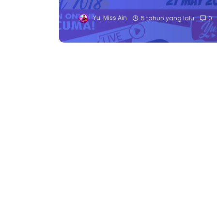
Yu. Miss Ain
5 tahun yang lalu
0