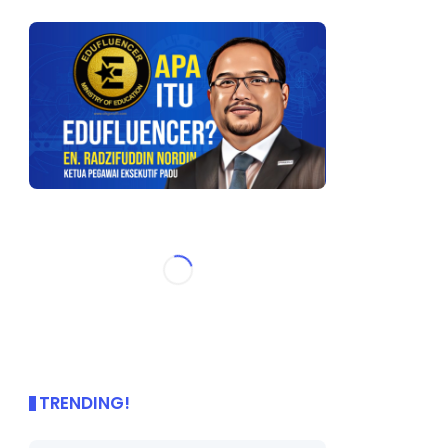
TRENDING!
🌟 PBD OnePage Kini di