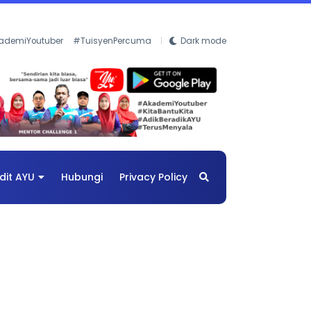
ademiYoutuber
#TuisyenPercuma
Dark mode
dit AYU
Hubungi
Privacy Policy