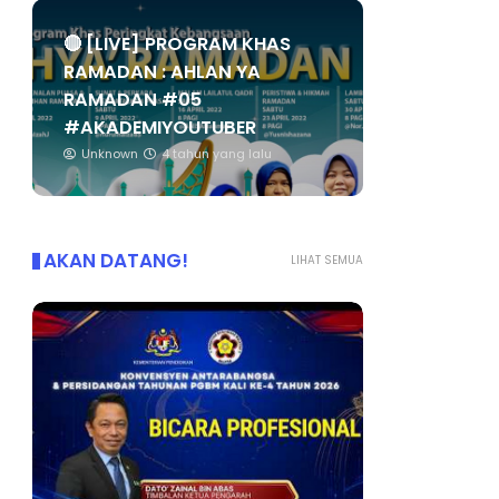
🔴 [LIVE] PROGRAM KHAS
RAMADAN : AHLAN YA
RAMADAN #05
#AKADEMIYOUTUBER
Unknown
4 tahun yang lalu
AKAN DATANG!
LIHAT SEMUA