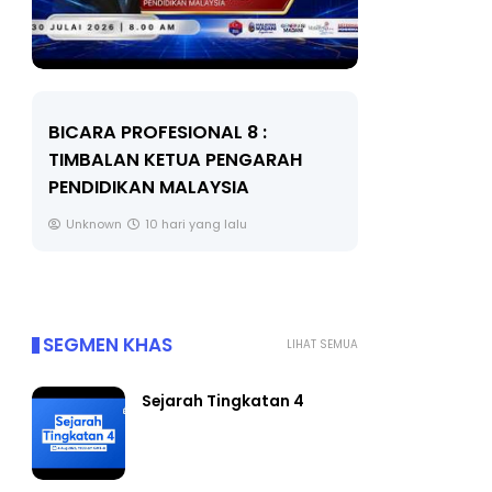
BICARA PROFESIONAL 8 :
BICARA K
TIMBALAN KETUA PENGARAH
MAKANAN 
PENDIDIKAN MALAYSIA
BERKUALITI
Unknown
10 hari yang lalu
Unknown
SEGMEN KHAS
LIHAT SEMUA
Sejarah Tingkatan 4