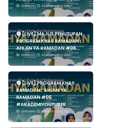
Unknown
4 tahun yang lalu
🔴 [LIVE] MAJLIS PENUTUPAN
PROGRAM KHAS RAMADAN :
AHLAN YA RAMADAN #06...
Unknown
4 tahun yang lalu
🔴 [LIVE] PROGRAM KHAS
RAMADAN : AHLAN YA
RAMADAN #05
#AKADEMIYOUTUBER
Unknown
4 tahun yang lalu