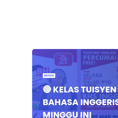
Aktiviti
🔴 KELAS TUISYE
BAHASA INGGERI
MINGGU INI