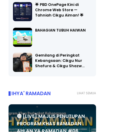
Chrome Web Store —
Tahniah Cikgu Aiman! 🌟
BAHAGIAN TUBUH HAIWAN
Gemilang di Peringkat
Kebangsaan: Cikgu Nur
Shafura & Cikgu Shazw…
IHYA' RAMADAN
LIHAT SEMUA
🔴 [LIVE] MAJLIS PENUTUPAN
PROGRAM KHAS RAMADAN :
AHLAN YA RAMADAN #06...