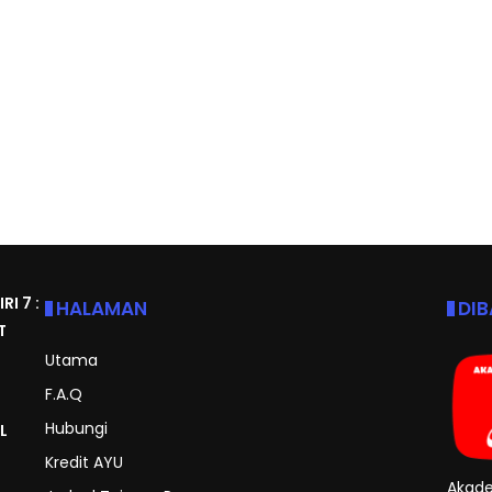
I 7 :
HALAMAN
DI
T
Utama
F.A.Q
Hubungi
L
Kredit AYU