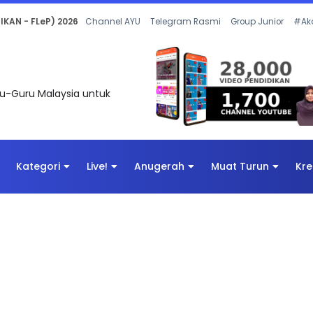
 OLEH CIKGU ANITA #ALLINONE #141 #...
Channel AYU
Telegram Rasmi
Group Junior
#Ak
uru-Guru Malaysia untuk
Kategori
Live!
Anugerah
Muat Turun
Kre