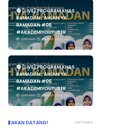
🔴 [LIVE] PROGRAM KHAS
RAMADAN : AHLAN YA
RAMADAN #05
#AKADEMIYOUTUBER
Unknown
4 tahun yang lalu
🔴 [LIVE] PROGRAM KHAS
RAMADAN : AHLAN YA
RAMADAN #05
#AKADEMIYOUTUBER
Unknown
4 tahun yang lalu
AKAN DATANG!
LIHAT SEMUA