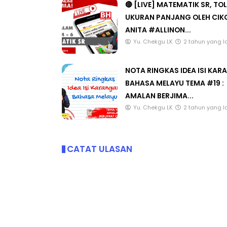
🔴 [LIVE] MATEMATIK SR, TO
UKURAN PANJANG OLEH CIK
ANITA #ALLINON...
Yu. Chekgu LK
2 tahun yang l
NOTA RINGKAS IDEA ISI KA
BAHASA MELAYU TEMA #19 :
AMALAN BERJIMA...
Yu. Chekgu LK
2 tahun yang l
CATAT ULASAN