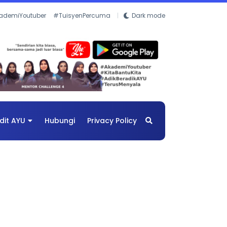
ademiYoutuber
#TuisyenPercuma
Dark mode
dit AYU
Hubungi
Privacy Policy