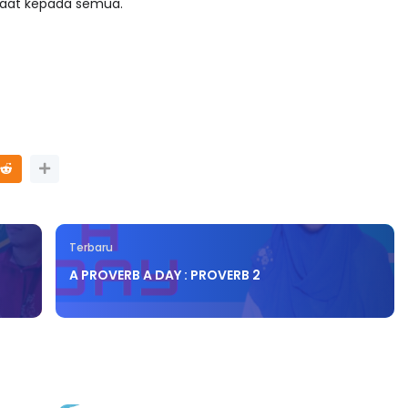
aat kepada semua.
Terbaru
A PROVERB A DAY : PROVERB 2
SIONAL 8 :
MAJLIS ANUGERAH FFK
TUA PENGARAH
(FESTIVAL LENSA PENDIDIKAN 
MALAYSIA
FLeP) 2026
ari yang lalu
Unknown
5 hari yang lalu