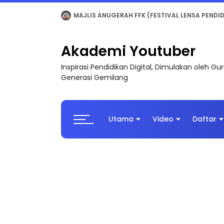
LIVE
🔴 [LIVE] MATEMATIK SR, WANG TAHUN 6
Akademi Youtuber
Inspirasi Pendidikan Digital, Dimulakan oleh G
Generasi Gemilang
Utama
Video
Daftar