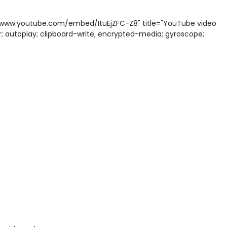
://www.youtube.com/embed/ItuEjZFC-Z8" title="YouTube video
; autoplay; clipboard-write; encrypted-media; gyroscope;