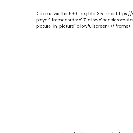
<iframe width="560" height="315" src="https
player" frameborder="0" allow="accelerometer
picture-in-picture" allowfullscreen></iframe>