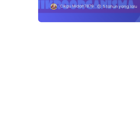
Cikgu Midah7879
5 tahun yang lalu