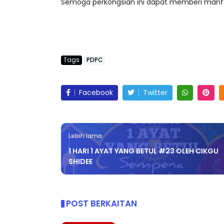
Semoga perkongsian ini dapat memberi manf
Tags
PDPC
Facebook
Twitter
Lebih lama
1 HARI 1 AYAT YANG BETUL #23 OLEH CIKGU
LIVE
BICARA PROFE
SHIDEE
TIMBALAN KE
🔴 [LIVE] PRINSIP PERAKAUNAN,
PENDIDIKAN 
BEDAH TUNTAS SOALAN 1 TRIAL
OLEH CIKGU ...
Unknown
10 h
POST BERKAITAN
Yu. Chekgu LK
8 hari yang lalu