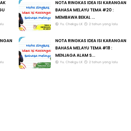
LAK
NOTA RINGKAS IDEA ISI KARANGAN
GU
BAHASA MELAYU TEMA #20 :
MEMBAWA BEKAL ...
alu
Yu. Chekgu LK
2 tahun yang lalu
RANGAN
NOTA RINGKAS IDEA ISI KARANGAN
BAHASA MELAYU TEMA #18 :
MENJAGA ALAM S...
alu
Yu. Chekgu LK
2 tahun yang lalu