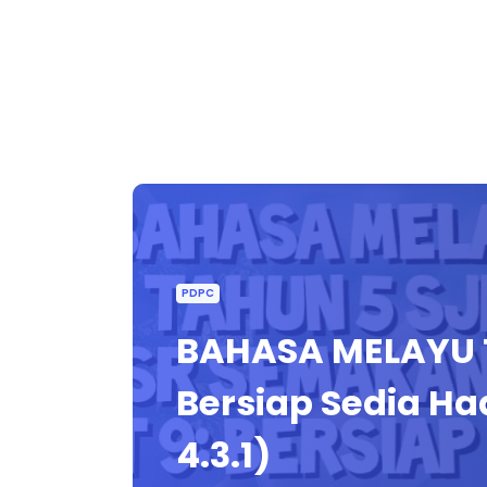
PDPC
BAHASA MELAYU TA
Bersiap Sedia H
4.3.1)