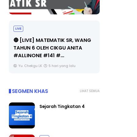
LIVE
Sejarah Tingkatan 4
🔴 [LIVE
Unknown
5 hari yang lalu
BEDAH T
OLEH CIKG
Yu. Chekg
SEGMEN KHAS
LIHAT SEMUA
Sejarah Tingkatan 4