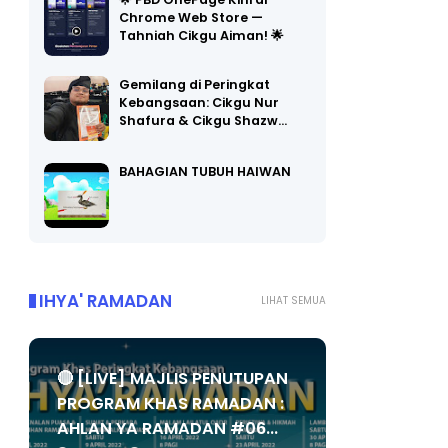
🌟 PBD OnePage Kini di
Chrome Web Store —
Tahniah Cikgu Aiman! 🌟
Gemilang di Peringkat
Kebangsaan: Cikgu Nur
Shafura & Cikgu Shazw…
BAHAGIAN TUBUH HAIWAN
IHYA' RAMADAN
LIHAT SEMUA
🔴 [LIVE] MAJLIS PENUTUPAN
PROGRAM KHAS RAMADAN :
AHLAN YA RAMADAN #06...