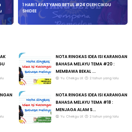
Terbaru
u
1 HARI 1 AYAT YANG BETUL #24 OLEH CIKGU
u
SHIDEE
LAK
NOTA RINGKAS IDEA ISI KARANGAN
GU
BAHASA MELAYU TEMA #20 :
MEMBAWA BEKAL ...
alu
Yu. Chekgu LK
2 tahun yang lalu
RANGAN
NOTA RINGKAS IDEA ISI KARANGAN
BAHASA MELAYU TEMA #18 :
MENJAGA ALAM S...
alu
Yu. Chekgu LK
2 tahun yang lalu