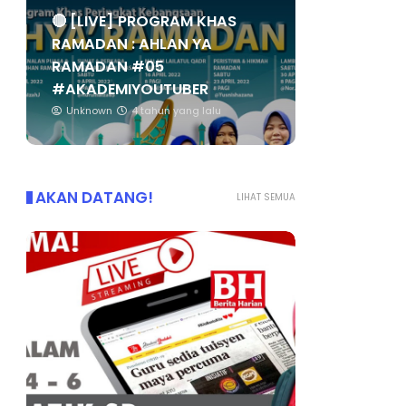
🔴 [LIVE] PROGRAM KHAS
RAMADAN : AHLAN YA
RAMADAN #05
#AKADEMIYOUTUBER
Unknown
4 tahun yang lalu
AKAN DATANG!
LIHAT SEMUA