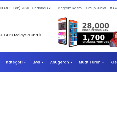
 OLEH CIKGU ANITA #ALLINONE #141 #...
Channel AYU
Telegram Rasmi
Group Junior
#Ak
uru-Guru Malaysia untuk
Kategori
Live!
Anugerah
Muat Turun
Kre