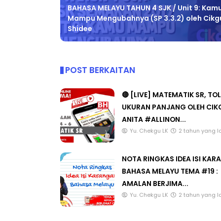
Lebih lama
BAHASA MELAYU TAHUN 4 SJK / Unit 9: Kam
Mampu Mengubahnya (SP 3.3.2) oleh Cikg
Shidee
POST BERKAITAN
🔴 [LIVE] MATEMATIK SR, TO
UKURAN PANJANG OLEH CIK
ANITA #ALLINON...
Yu. Chekgu LK
2 tahun yang l
NOTA RINGKAS IDEA ISI KA
BAHASA MELAYU TEMA #19 :
AMALAN BERJIMA...
Yu. Chekgu LK
2 tahun yang l