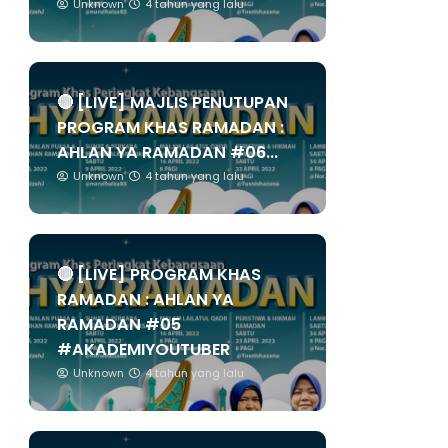
Unknown
4 tahun yang lalu
🔴 [LIVE] MAJLIS PENUTUPAN
PROGRAM KHAS RAMADAN :
AHLAN YA RAMADAN #06...
Unknown
4 tahun yang lalu
🔴 [LIVE] PROGRAM KHAS
RAMADAN : AHLAN YA
RAMADAN #05
#AKADEMIYOUTUBER
Unknown
4 tahun yang lalu