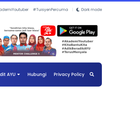
ademiYoutuber
#TuisyenPercuma
Dark mode
dit AYU
Hubungi
Privacy Policy