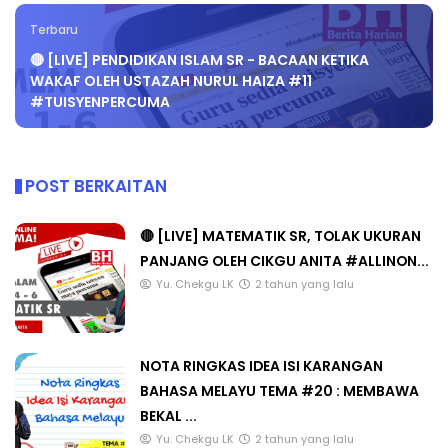
Terbaru
🔴 [LIVE] PENDIDIKAN ISLAM SR - BACAAN KETIKA
WAKAF OLEH USTAZAH NURUL HAIZA #11
#TUISYENPERCUMA
POST BERKAITAN
🔴 [LIVE] MATEMATIK SR, TOLAK UKURAN
PANJANG OLEH CIKGU ANITA #ALLINON...
Yu. Chekgu LK
2 tahun yang lalu
NOTA RINGKAS IDEA ISI KARANGAN
BAHASA MELAYU TEMA #20 : MEMBAWA
BEKAL ...
Yu. Chekgu LK
2 tahun yang lalu