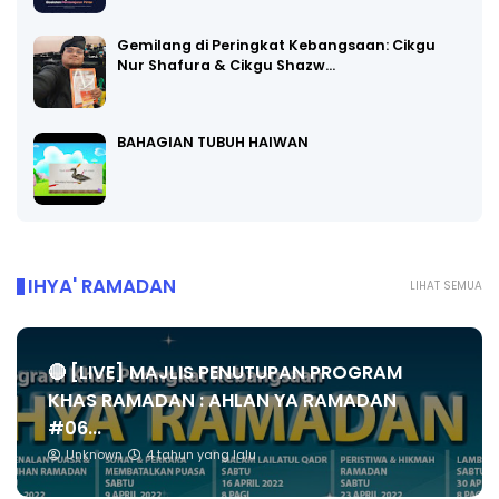
Gemilang di Peringkat Kebangsaan: Cikgu
Nur Shafura & Cikgu Shazw…
BAHAGIAN TUBUH HAIWAN
IHYA' RAMADAN
LIHAT SEMUA
🔴 [LIVE] MAJLIS PENUTUPAN PROGRAM
KHAS RAMADAN : AHLAN YA RAMADAN
#06...
Unknown
4 tahun yang lalu