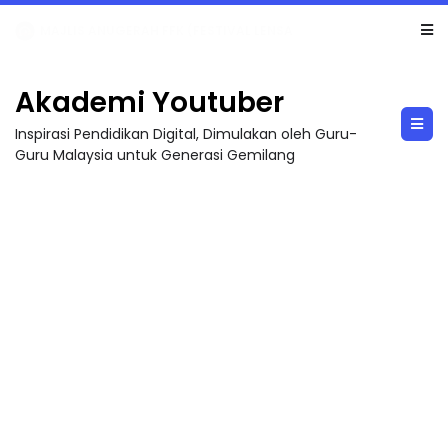
LIVE
🔴 [LIVE] MATEMATIK SR, WANG TAHUN 6 OLEH CIKGU ANITA #ALLINONE #141 #...
Akademi Youtuber
Inspirasi Pendidikan Digital, Dimulakan oleh Guru-
Guru Malaysia untuk Generasi Gemilang