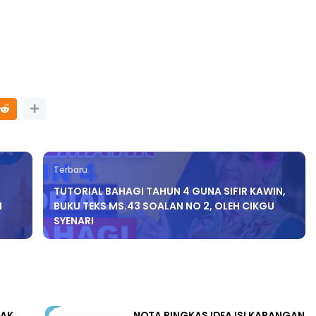
NAL 8 :
MAJLIS ANUGERAH FFK
 PENGARAH
(FESTIVAL LENSA PENDIDIKAN -
AYSIA
FLeP) 2026
ng lalu
Unknown
6 hari yang lalu
Terbaru
TUTORIAL BAHAGI TAHUN 4 GUNA SIFIR KAWIN,
H
BUKU TEKS MS.43 SOALAN NO 2, OLEH CIKGU
SYENARI
LAK
NOTA RINGKAS IDEA ISI KARANGAN