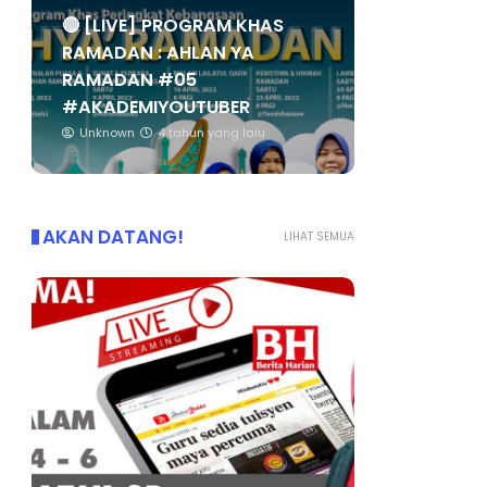
🔴 [LIVE] PROGRAM KHAS
RAMADAN : AHLAN YA
RAMADAN #05
#AKADEMIYOUTUBER
Unknown
4 tahun yang lalu
AKAN DATANG!
LIHAT SEMUA