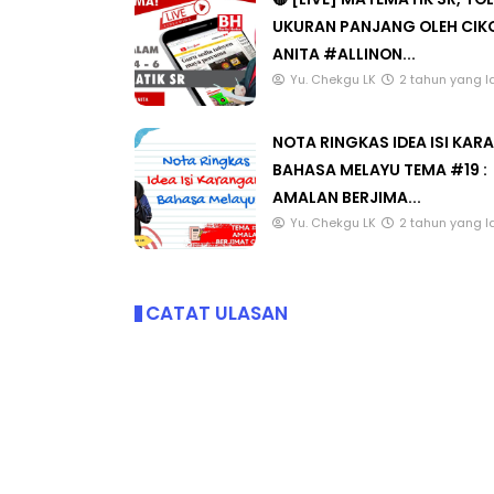
UKURAN PANJANG OLEH CIK
ANITA #ALLINON...
Yu. Chekgu LK
2 tahun yang l
NOTA RINGKAS IDEA ISI KA
BAHASA MELAYU TEMA #19 :
AMALAN BERJIMA...
Yu. Chekgu LK
2 tahun yang l
CATAT ULASAN