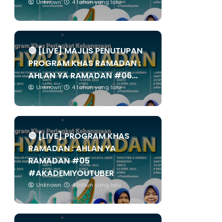
Unknown
4 tahun yang lalu
🔴 [LIVE] MAJLIS PENUTUPAN
PROGRAM KHAS RAMADAN :
AHLAN YA RAMADAN #06...
Unknown
4 tahun yang lalu
🔴 [LIVE] PROGRAM KHAS
RAMADAN : AHLAN YA
RAMADAN #05
#AKADEMIYOUTUBER
Unknown
4 tahun yang lalu