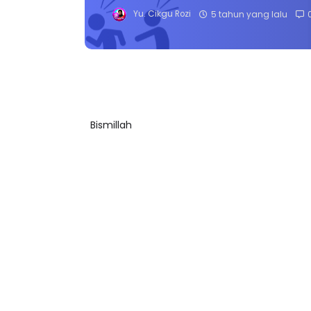
Yu. Cikgu Rozi
5 tahun yang lalu
Bismillah