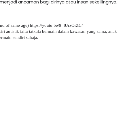
njadi ancaman bagi dirinya atau insan sekelilingnya.

nd of same age) 
https://youtu.be/9_lUrzQrZC4
iri autistik iaitu tatkala bermain dalam kawasan yang sama, anak 
rmain sendiri sahaja.