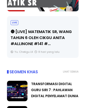
LIVE
Sejarah Ti
🔴 [LIVE] MATEMATIK SR, WANG
Unknown
TAHUN 6 OLEH CIKGU ANITA
#ALLINONE #141 #...
Yu. Chekgu LK
8 hari yang lalu
SEGMEN KHAS
LIHAT SEMUA
TRANSFORMASI DIGITAL
GURU SIRI 7 : PAHLAWAN
DIGITAL PENYELAMAT DUNIA