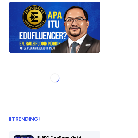
TRENDING!
🌟 PBD OnePage Kini di