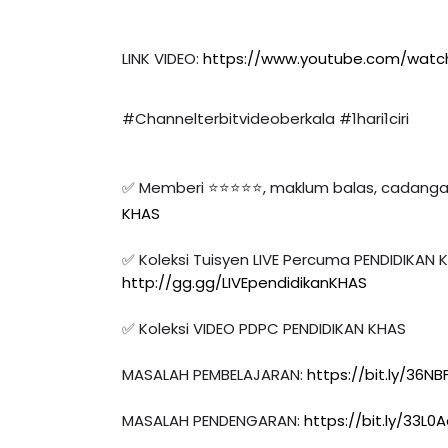
LINK VIDEO: 
https://www.youtube.com/watc
#Channelterbitvideoberkala​
#1hari1ciri
✅ Memberi ⭐⭐⭐⭐⭐, maklum balas, cadang
KHAS
http://gg.gg/LIVEpendidikanKHAS
✅ Koleksi VIDEO PDPC PENDIDIKAN KHAS 

MASALAH PEMBELAJARAN: 
https://bit.ly/36N
MASALAH PENDENGARAN: 
https://bit.ly/33L0A