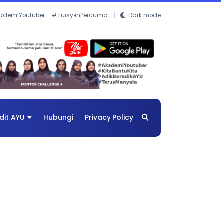
ademiYoutuber
#TuisyenPercuma
Dark mode
dit AYU
Hubungi
Privacy Policy