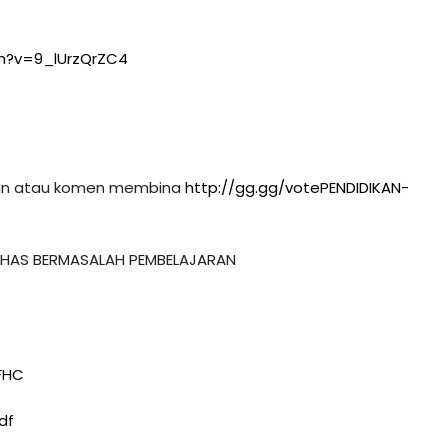
h?v=9_lUrzQrZC4
an atau komen membina 
http://gg.gg/votePENDIDIKAN-
✅ Koleksi Tuisyen LIVE Percuma PENDIDIKAN KHAS BERMASALAH PEMBELAJARAN 
BFHC
df