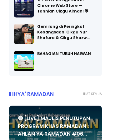
Chrome Web Store —
Tahniah Cikgu Aiman! 🌟
Gemilang di Peringkat
Kebangsaan: Cikgu Nur
Shafura & Cikgu Shazw…
BAHAGIAN TUBUH HAIWAN
IHYA' RAMADAN
LIHAT SEMUA
🔴 [LIVE] MAJLIS PENUTUPAN
PROGRAM KHAS RAMADAN :
AHLAN YA RAMADAN #06...