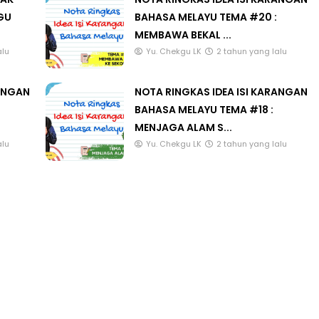
GU
BAHASA MELAYU TEMA #20 :
MEMBAWA BEKAL ...
alu
Yu. Chekgu LK
2 tahun yang lalu
RANGAN
NOTA RINGKAS IDEA ISI KARANGAN
BAHASA MELAYU TEMA #18 :
MENJAGA ALAM S...
alu
Yu. Chekgu LK
2 tahun yang lalu