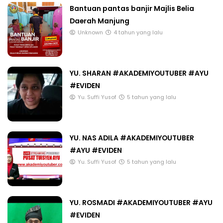
Bantuan pantas banjir Majlis Belia
Daerah Manjung
Unknown
4 tahun yang lalu
YU. SHARAN #AKADEMIYOUTUBER #AYU
#EVIDEN
Yu. Suffi Yusof
5 tahun yang lalu
YU. NAS ADILA #AKADEMIYOUTUBER
#AYU #EVIDEN
Yu. Suffi Yusof
5 tahun yang lalu
YU. ROSMADI #AKADEMIYOUTUBER #AYU
#EVIDEN