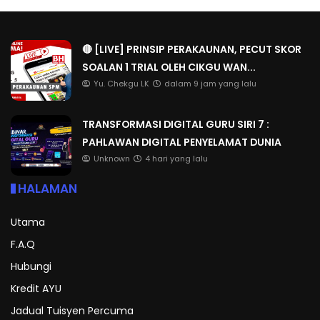
🔴 [LIVE] PRINSIP PERAKAUNAN, PECUT SKOR
SOALAN 1 TRIAL OLEH CIKGU WAN...
Yu. Chekgu LK
dalam 9 jam yang lalu
TRANSFORMASI DIGITAL GURU SIRI 7 :
PAHLAWAN DIGITAL PENYELAMAT DUNIA
Unknown
4 hari yang lalu
HALAMAN
Utama
F.A.Q
Hubungi
Kredit AYU
Jadual Tuisyen Percuma