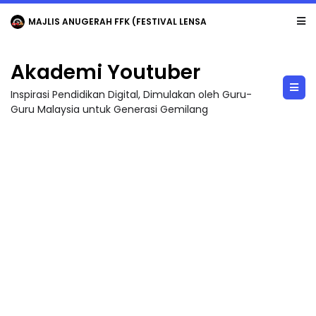
LIVE
🔴 [LIVE] MATEMATIK SR, WANG TAHUN 6 OLEH CIKGU ANITA #ALLINONE #141 #...
Akademi Youtuber
Inspirasi Pendidikan Digital, Dimulakan oleh Guru-
Guru Malaysia untuk Generasi Gemilang