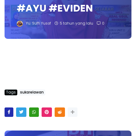
#AYU #EVIDEN
Yu. Suffi Yusof
5 tahun yang lalu
0
Tags
sukarelawan