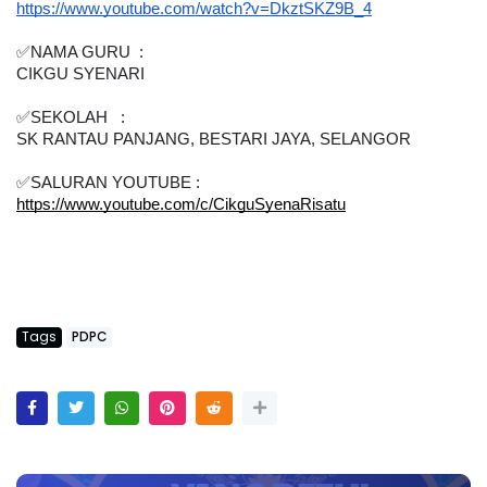
https://www.youtube.com/watch?v=DkztSKZ9B_4
✅NAMA GURU  :  
CIKGU SYENARI
✅SEKOLAH   : 
SK RANTAU PANJANG, BESTARI JAYA, SELANGOR
✅SALURAN YOUTUBE : 
https://www.youtube.com/c/CikguSyenaRisatu
Tags
PDPC