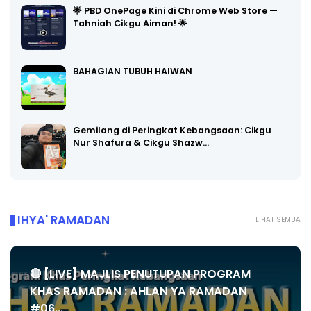
🌟 PBD OnePage Kini di Chrome Web Store —
Tahniah Cikgu Aiman! 🌟
BAHAGIAN TUBUH HAIWAN
Gemilang di Peringkat Kebangsaan: Cikgu
Nur Shafura & Cikgu Shazw…
IHYA' RAMADAN
LIHAT SEMUA
🔴 [LIVE] MAJLIS PENUTUPAN PROGRAM
KHAS RAMADAN : AHLAN YA RAMADAN
#06...