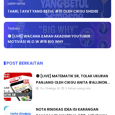
Lebih lama
1 HARI, 1 AYAT YANG BETUL #10 OLEH CIKGU SHIDEE
Terbaru
🔴 [LIVE] WACANA ILMIAH AKADEMI YOUTUBER :
MOTIVASI W.O.W #16 BIG WHY
POST BERKAITAN
🔴 [LIVE] MATEMATIK SR, TOLAK UKURAN
PANJANG OLEH CIKGU ANITA #ALLINON...
Yu. Chekgu LK
2 tahun yang lalu
NOTA RINGKAS IDEA ISI KARANGAN