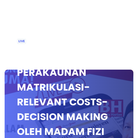
LIVE
TAJUK: 🔴 [LIVE]
PERAKAUNAN
MATRIKULASI-
RELEVANT COSTS-
DECISION MAKING
OLEH MADAM FIZI