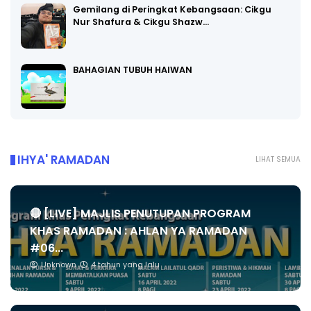
Gemilang di Peringkat Kebangsaan: Cikgu
Nur Shafura & Cikgu Shazw…
BAHAGIAN TUBUH HAIWAN
IHYA' RAMADAN
LIHAT SEMUA
🔴 [LIVE] MAJLIS PENUTUPAN PROGRAM
KHAS RAMADAN : AHLAN YA RAMADAN
#06...
Unknown
4 tahun yang lalu