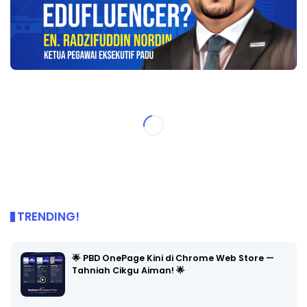
TRENDING!
🌟 PBD OnePage Kini di Chrome Web Store —
Tahniah Cikgu Aiman! 🌟