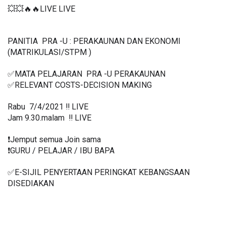
💥💥🔥🔥LIVE LIVE 
PANITIA  PRA -U : PERAKAUNAN DAN EKONOMI 
(MATRIKULASI/STPM )
✅MATA PELAJARAN  PRA -U PERAKAUNAN
✅RELEVANT COSTS-DECISION MAKING 
Rabu  7/4/2021 ‼️ LIVE
Jam 9.30.malam  ‼️ LIVE
❗️Jemput semua Join sama
❗️GURU / PELAJAR / IBU BAPA
✅E-SIJIL PENYERTAAN PERINGKAT KEBANGSAAN 
DISEDIAKAN