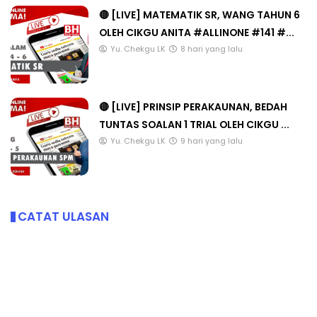
🔴 [LIVE] MATEMATIK SR, WANG TAHUN 6
OLEH CIKGU ANITA #ALLINONE #141 #...
Yu. Chekgu LK
8 hari yang lalu
🔴 [LIVE] PRINSIP PERAKAUNAN, BEDAH
TUNTAS SOALAN 1 TRIAL OLEH CIKGU ...
Yu. Chekgu LK
9 hari yang lalu
CATAT ULASAN