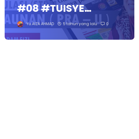
#08 #TUISYE…
Yu.AIZA AHMAD
5 tahun yang lalu
0