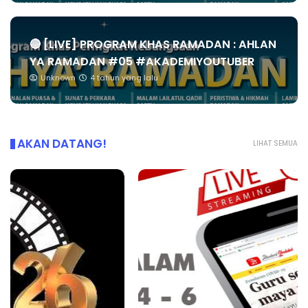
🔴 [LIVE] PROGRAM KHAS RAMADAN : AHLAN
YA RAMADAN #05 #AKADEMIYOUTUBER
Unknown
4 tahun yang lalu
AKAN DATANG!
LIHAT SEMUA