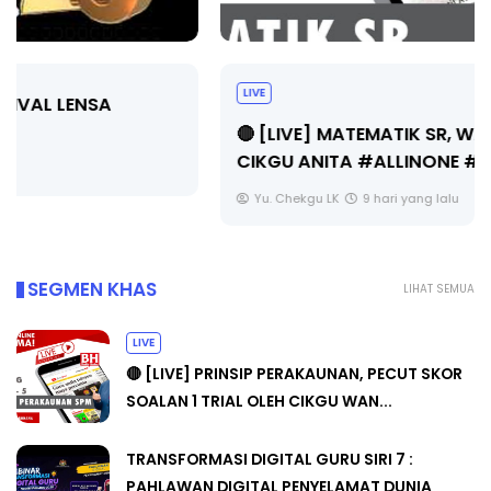
LIVE
🔴 [LIVE] MATEMATIK SR, WANG TAHUN 6 OLEH
CIKGU ANITA #ALLINONE #141 #...
Yu. Chekgu LK
9 hari yang lalu
SEGMEN KHAS
LIHAT SEMUA
LIVE
🔴 [LIVE] PRINSIP PERAKAUNAN, PECUT SKOR
SOALAN 1 TRIAL OLEH CIKGU WAN...
TRANSFORMASI DIGITAL GURU SIRI 7 :
PAHLAWAN DIGITAL PENYELAMAT DUNIA