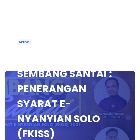
Aktiviti
🔴 [LIVE] SESI
SEMBANG SANTAI :
PENERANGAN
SYARAT E-
NYANYIAN SOLO
(FKISS)