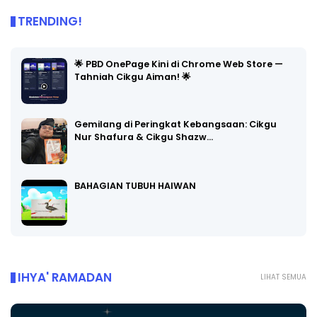
TRENDING!
🌟 PBD OnePage Kini di Chrome Web Store —
Tahniah Cikgu Aiman! 🌟
Gemilang di Peringkat Kebangsaan: Cikgu
Nur Shafura & Cikgu Shazw…
BAHAGIAN TUBUH HAIWAN
IHYA' RAMADAN
LIHAT SEMUA