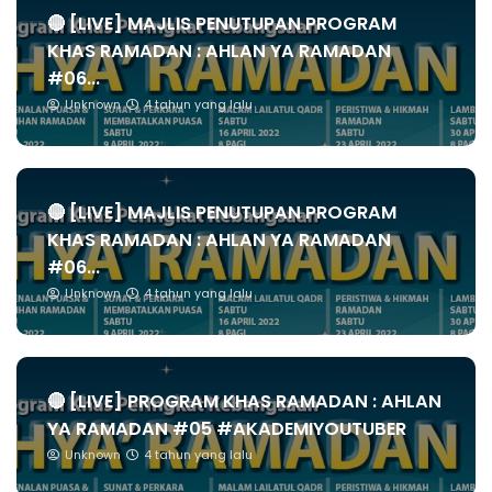
🔴 [LIVE] MAJLIS PENUTUPAN PROGRAM
KHAS RAMADAN : AHLAN YA RAMADAN
#06...
Unknown
4 tahun yang lalu
🔴 [LIVE] MAJLIS PENUTUPAN PROGRAM
KHAS RAMADAN : AHLAN YA RAMADAN
#06...
Unknown
4 tahun yang lalu
🔴 [LIVE] PROGRAM KHAS RAMADAN : AHLAN
YA RAMADAN #05 #AKADEMIYOUTUBER
Unknown
4 tahun yang lalu