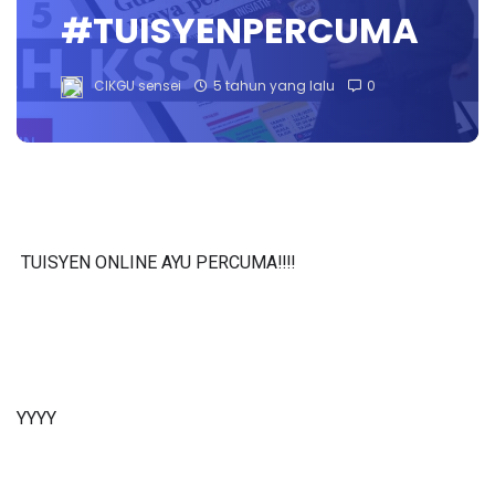
#TUISYENPERCUMA
CIKGU sensei
5 tahun yang lalu
0
TUISYEN ONLINE AYU PERCUMA‼️‼️
YYYY