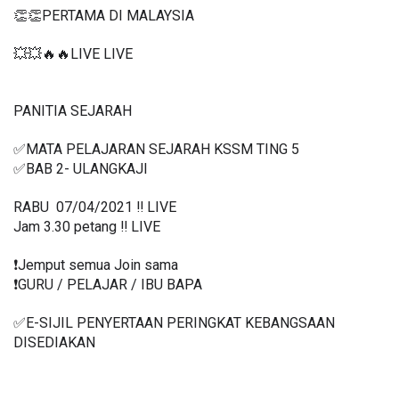
👏👏PERTAMA DI MALAYSIA
💥💥🔥🔥LIVE LIVE 
PANITIA SEJARAH 
✅MATA PELAJARAN SEJARAH KSSM TING 5
✅BAB 2- ULANGKAJI 
RABU  07/04/2021 ‼️ LIVE
Jam 3.30 petang ‼️ LIVE
❗️Jemput semua Join sama
❗️GURU / PELAJAR / IBU BAPA
✅E-SIJIL PENYERTAAN PERINGKAT KEBANGSAAN 
DISEDIAKAN