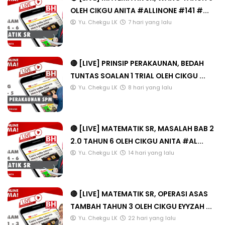
OLEH CIKGU ANITA #ALLINONE #141 #...
Yu. Chekgu LK
7 hari yang lalu
🔴 [LIVE] PRINSIP PERAKAUNAN, BEDAH
TUNTAS SOALAN 1 TRIAL OLEH CIKGU ...
Yu. Chekgu LK
8 hari yang lalu
🔴 [LIVE] MATEMATIK SR, MASALAH BAB 2
2.0 TAHUN 6 OLEH CIKGU ANITA #AL...
Yu. Chekgu LK
14 hari yang lalu
🔴 [LIVE] MATEMATIK SR, OPERASI ASAS
TAMBAH TAHUN 3 OLEH CIKGU EYYZAH ...
Yu. Chekgu LK
22 hari yang lalu