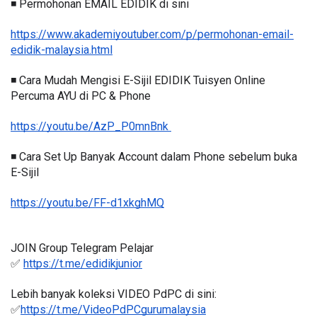
◾️ Permohonan EMAIL EDIDIK di sini
https://www.akademiyoutuber.com/p/permohonan-email-
edidik-malaysia.html
◾️ Cara Mudah Mengisi E-Sijil EDIDIK Tuisyen Online 
Percuma AYU di PC & Phone
https://youtu.be/AzP_P0mnBnk 
◾️ Cara Set Up Banyak Account dalam Phone sebelum buka 
E-Sijil
https://youtu.be/FF-d1xkghMQ
JOIN Group Telegram Pelajar
✅ 
https://t.me/edidikjunior
Lebih banyak koleksi VIDEO PdPC di sini:
✅
https://t.me/VideoPdPCgurumalaysia