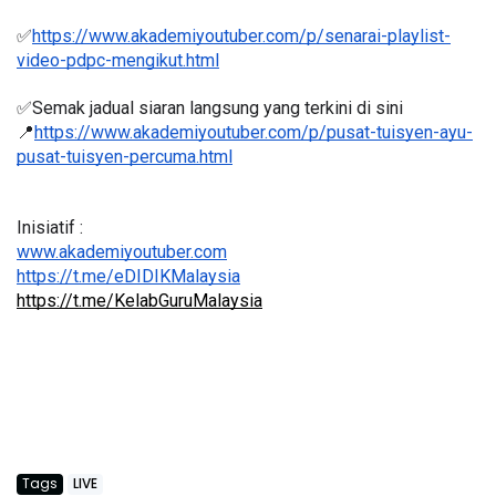
✅
https://www.akademiyoutuber.com/p/senarai-playlist-
video-pdpc-mengikut.html
✅Semak jadual siaran langsung yang terkini di sini 
📍
https://www.akademiyoutuber.com/p/pusat-tuisyen-ayu-
pusat-tuisyen-percuma.html
Inisiatif :
www.akademiyoutuber.com
https://t.me/eDIDIKMalaysia
https://t.me/KelabGuruMalaysia
Tags
LIVE