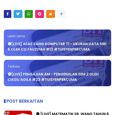
Lebih lama
🔴[LIVE] ASAS SAINS KOMPUTER T1 - UKURAN DATA SIRI
6 OLEH CG FAUZIYAH #13 #TUISYENPERCUMA
Terbaru
🔴[LIVE] PENGAJIAN AM - PENGENALAN SEM 2 OLEH
CIKGU AGILA #23 #TUISYENPERCUMA
POST BERKAITAN
🔴 [LIVE] MATEMATIK SR, WANG TAHUN 6