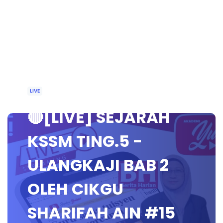
LIVE
🔴[LIVE] SEJARAH
KSSM TING.5 -
ULANGKAJI BAB 2
OLEH CIKGU
SHARIFAH AIN #15