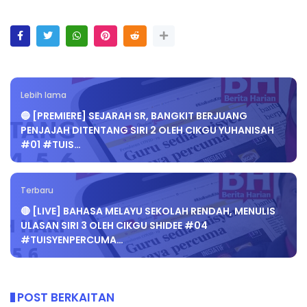
Lebih lama
🔵 [PREMIERE] SEJARAH SR, BANGKIT BERJUANG
PENJAJAH DITENTANG SIRI 2 OLEH CIKGU YUHANISAH
#01 #TUIS…
Terbaru
🔴 [LIVE] BAHASA MELAYU SEKOLAH RENDAH, MENULIS
ULASAN SIRI 3 OLEH CIKGU SHIDEE #04
#TUISYENPERCUMA…
POST BERKAITAN