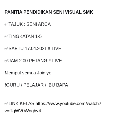
PANITIA PENDIDIKAN SENI VISUAL SMK
✅TAJUK : SENI ARCA
✅TINGKATAN 1-5
✅SABTU 17.04.2021 ‼️ LIVE
✅JAM 2.00 PETANG ‼️ LIVE
❗️Jemput semua Join ye
❗️GURU / PELAJAR / IBU BAPA
✅LINK KELAS 
https://www.youtube.com/watch?
v=TgWV0Wqgbv4