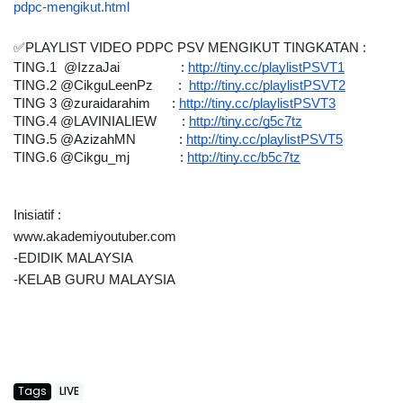
pdpc-mengikut.html
✅PLAYLIST VIDEO PDPC PSV MENGIKUT TINGKATAN :
TING.1  @IzzaJai                 :
http://tiny.cc/playlistPSVT1
TING.2 @CikguLeenPz       : 
http://tiny.cc/playlistPSVT2
TING 3 @zuraidarahim      :
http://tiny.cc/playlistPSVT3
TING.4 @LAVINIALIEW       :
http://tiny.cc/g5c7tz
TING.5 @AzizahMN            :
http://tiny.cc/playlistPSVT5
TING.6 @Cikgu_mj              :
http://tiny.cc/b5c7tz
Inisiatif :
www.akademiyoutuber.com
-EDIDIK MALAYSIA
-KELAB GURU MALAYSIA
Tags
LIVE