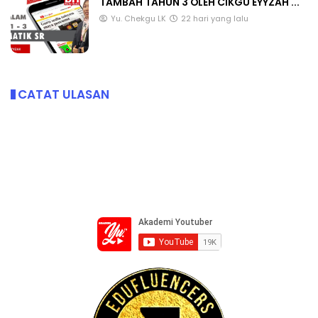
TAMBAH TAHUN 3 OLEH CIKGU EYYZAH ...
Yu. Chekgu LK
22 hari yang lalu
CATAT ULASAN