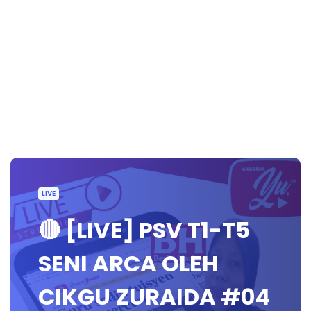
LIVE
🔴 [LIVE] PSV T1-T5
SENI ARCA OLEH
CIKGU ZURAIDA #04