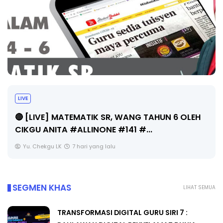
LIVE
🔴 [LIVE] MATEMATIK SR, WANG TAHUN 6 OLEH
CIKGU ANITA #ALLINONE #141 #...
Yu. Chekgu LK
7 hari yang lalu
SEGMEN KHAS
LIHAT SEMUA
TRANSFORMASI DIGITAL GURU SIRI 7 :