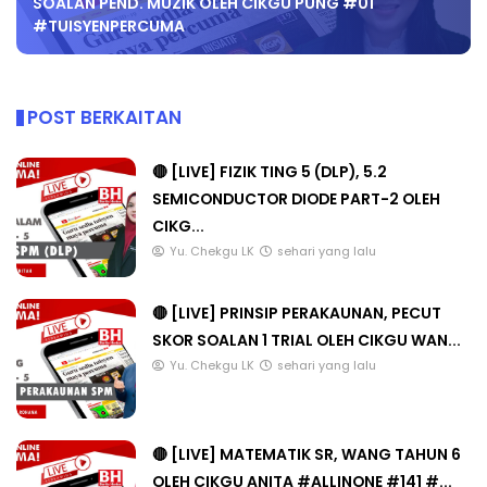
SOALAN PEND. MUZIK OLEH CIKGU PUNG #01
#TUISYENPERCUMA
POST BERKAITAN
🔴 [LIVE] FIZIK TING 5 (DLP), 5.2
SEMICONDUCTOR DIODE PART-2 OLEH
CIKG...
Yu. Chekgu LK
sehari yang lalu
🔴 [LIVE] PRINSIP PERAKAUNAN, PECUT
SKOR SOALAN 1 TRIAL OLEH CIKGU WAN...
Yu. Chekgu LK
sehari yang lalu
🔴 [LIVE] MATEMATIK SR, WANG TAHUN 6
OLEH CIKGU ANITA #ALLINONE #141 #...