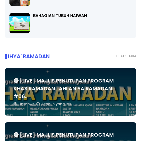
BAHAGIAN TUBUH HAIWAN
IHYA' RAMADAN
LIHAT SEMUA
🔴 [LIVE] MAJLIS PENUTUPAN PROGRAM
KHAS RAMADAN : AHLAN YA RAMADAN
#06...
Unknown
4 tahun yang lalu
🔴 [LIVE] MAJLIS PENUTUPAN PROGRAM