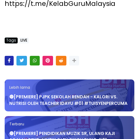
https://t.me/KelabGuruMalaysia
Tags
LIVE
Lebih lama
🔵[PREMIERE] PJPK SEKOLAH RENDAH - KALORI VS.
NUTRISI OLEH TEACHER IDAYU #01 #TUISYENPERCUMA
Terbaru
🔵[PREMIERE] PENDIDIKAN MUZIK SR, ULANG KAJI