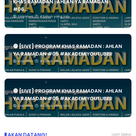
KHAS RAMADAN : AHLAN YA RAMADAN
#06...
Unknown
4 tahun yang lalu
🔴 [LIVE] PROGRAM KHAS RAMADAN : AHLAN
YA RAMADAN #05 #AKADEMIYOUTUBER
Unknown
4 tahun yang lalu
🔴 [LIVE] PROGRAM KHAS RAMADAN : AHLAN
YA RAMADAN #05 #AKADEMIYOUTUBER
Unknown
4 tahun yang lalu
AKAN DATANG!
LIHAT SEMUA