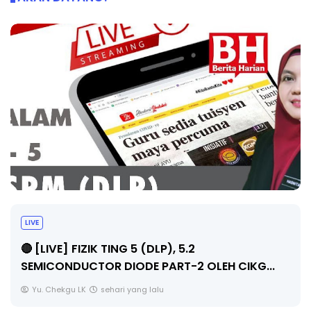
LIVE
🔴 [LIVE] PRINSIP PERAKAUNAN, PECUT SKOR
SOALAN 1 TRIAL OLEH CIKGU WAN...
Yu. Chekgu LK
sehari yang lalu