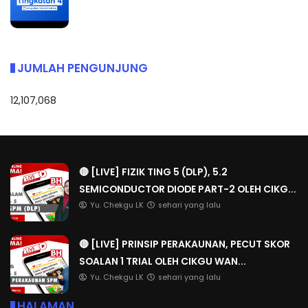
JUMLAH PENGUNJUNG
12,107,068
🔴 [LIVE] FIZIK TING 5 (DLP), 5.2
SEMICONDUCTOR DIODE PART-2 OLEH CIKG...
Yu. Chekgu LK
sehari yang lalu
🔴 [LIVE] PRINSIP PERAKAUNAN, PECUT SKOR
SOALAN 1 TRIAL OLEH CIKGU WAN...
Yu. Chekgu LK
sehari yang lalu
HALAMAN