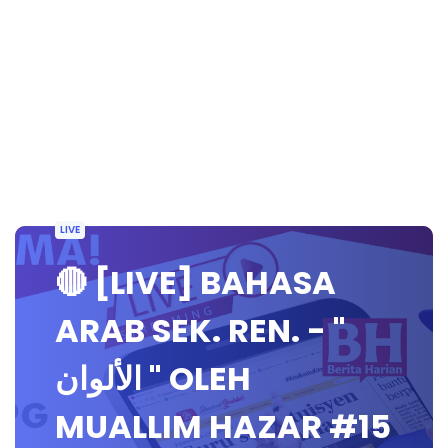
LIVE
🔴 [LIVE] BAHASA
ARAB SEK. REN. - "
الألوان " OLEH
MUALLIM HAZAR #15