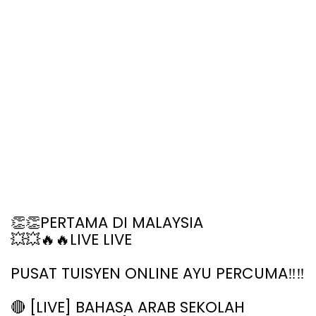
👏👏
PERTAMA DI MALAYSIA
💥💥🔥🔥
LIVE LIVE
PUSAT TUISYEN ONLINE AYU PERCUMA‼️‼️
🔴 [LIVE] BAHASA ARAB SEKOLAH