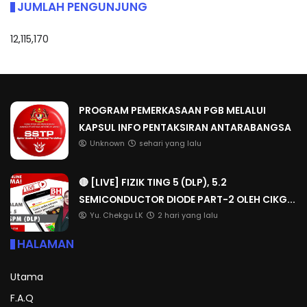
JUMLAH PENGUNJUNG
12,115,170
PROGRAM PEMERKASAAN PGB MELALUI
KAPSUL INFO PENTAKSIRAN ANTARABANGSA
Unknown
sehari yang lalu
🔴 [LIVE] FIZIK TING 5 (DLP), 5.2
SEMICONDUCTOR DIODE PART-2 OLEH CIKG...
Yu. Chekgu LK
2 hari yang lalu
HALAMAN
Utama
F.A.Q