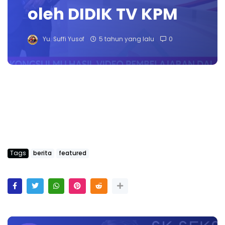
oleh DIDIK TV KPM
Yu. Suffi Yusof
5 tahun yang lalu
0
Tags
berita
featured