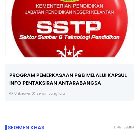
LIVE
🔴 [LIVE] FIZIK TING 5 (DLP), 5.2
SEMICONDUCTOR DIODE PART-2 OLEH CIKG...
Yu. Chekgu LK
2 hari yang lalu
SEGMEN KHAS
LIHAT SEMUA