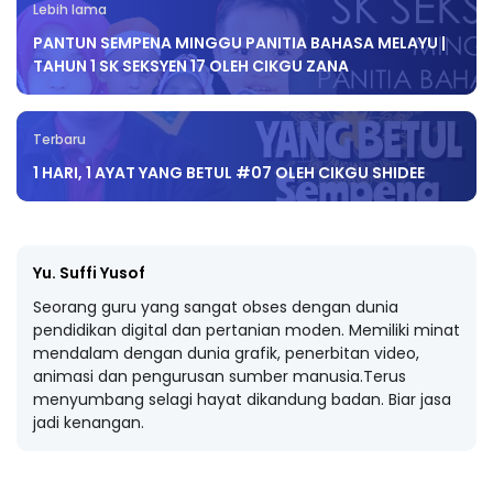
Lebih lama
PANTUN SEMPENA MINGGU PANITIA BAHASA MELAYU |
TAHUN 1 SK SEKSYEN 17 OLEH CIKGU ZANA
Terbaru
1 HARI, 1 AYAT YANG BETUL #07 OLEH CIKGU SHIDEE
Yu. Suffi Yusof
Seorang guru yang sangat obses dengan dunia
pendidikan digital dan pertanian moden. Memiliki minat
mendalam dengan dunia grafik, penerbitan video,
animasi dan pengurusan sumber manusia.Terus
menyumbang selagi hayat dikandung badan. Biar jasa
jadi kenangan.