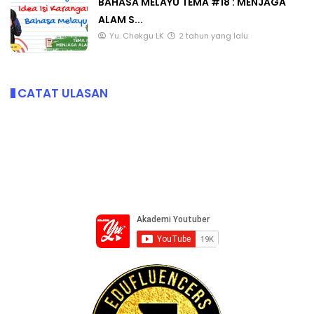
BAHASA MELAYU TEMA #18 : MENJAGA
ALAM S...
Yu. Chekgu LK
2 tahun yang lalu
CATAT ULASAN