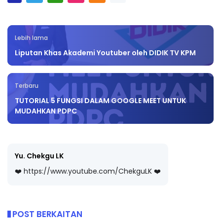
Lebih lama
Liputan Khas Akademi Youtuber oleh DIDIK TV KPM
Terbaru
TUTORIAL 5 FUNGSI DALAM GOOGLE MEET UNTUK
MUDAHKAN PDPC
Yu. Chekgu LK
❤️ https://www.youtube.com/ChekguLK ❤️
POST BERKAITAN