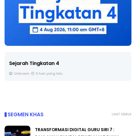
LIVE
🔴 [LIVE] PRINSIP PERAKAUNAN, BEDAH TUNTAS
SOALAN 1 TRIAL OLEH CIKGU ...
Yu. Chekgu LK
7 hari yang lalu
SEGMEN KHAS
LIHAT SEMUA
TRANSFORMASI DIGITAL GURU SIRI 7 :