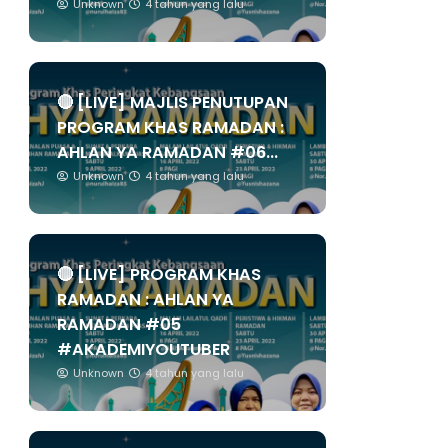
Unknown
4 tahun yang lalu
🔴 [LIVE] MAJLIS PENUTUPAN
PROGRAM KHAS RAMADAN :
AHLAN YA RAMADAN #06...
Unknown
4 tahun yang lalu
🔴 [LIVE] PROGRAM KHAS
RAMADAN : AHLAN YA
RAMADAN #05
#AKADEMIYOUTUBER
Unknown
4 tahun yang lalu