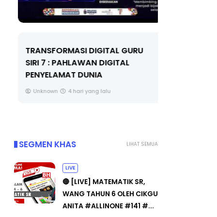
TRANSFORMASI DIGITAL GURU
MAJLIS A
SIRI 7 : PAHLAWAN DIGITAL
(FESTIVAL
PENYELAMAT DUNIA
FLeP) 202
Unknown
4 hari yang lalu
Unknown
SEGMEN KHAS
LIHAT SEMUA
LIVE
🔴 [LIVE] MATEMATIK SR,
WANG TAHUN 6 OLEH CIKGU
ANITA #ALLINONE #141 #...