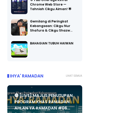
Chrome Web Store —
Tahniah Cikgu Aiman! 🌟
Gemilang di Peringkat
Kebangsaan: Cikgu Nur
Shafura & Cikgu Shazw…
BAHAGIAN TUBUH HAIWAN
IHYA' RAMADAN
LIHAT SEMUA
🔴 [LIVE] MAJLIS PENUTUPAN
PROGRAM KHAS RAMADAN :
AHLAN YA RAMADAN #06...