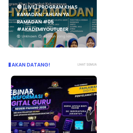
🔴 [LIVE] PROGRAM KHAS
RAMADAN : AHLAN YA
RAMADAN #05
#AKADEMIYOUTUBER
Unknown
4 tahun yang lalu
AKAN DATANG!
LIHAT SEMUA