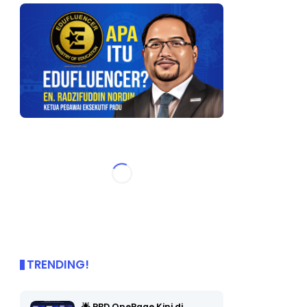
TRENDING!
🌟 PBD OnePage Kini di