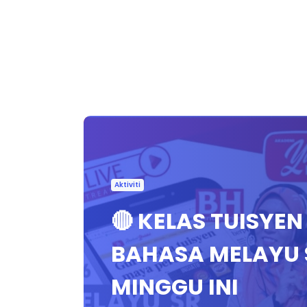
Aktiviti
🔴 KELAS TUISYE
BAHASA MELAYU 
MINGGU INI