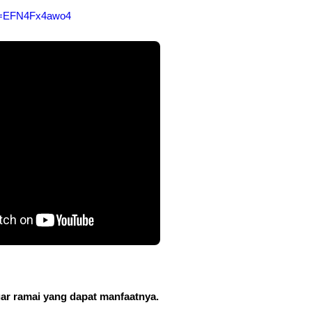
?v=EFN4Fx4awo4
gar ramai yang dapat manfaatnya. 