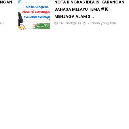
RANGAN
NOTA RINGKAS IDEA ISI KARANGAN
BAHASA MELAYU TEMA #18 :
MENJAGA ALAM S...
alu
Yu. Chekgu LK
2 tahun yang lalu