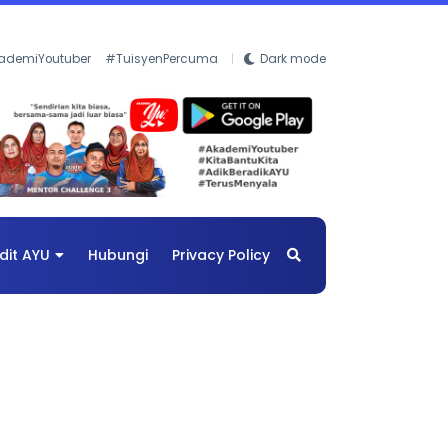
ademiYoutuber
#TuisyenPercuma
Dark mode
dit AYU
Hubungi
Privacy Policy