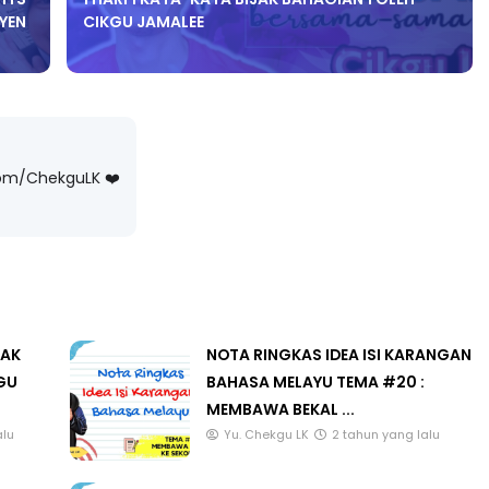
YEN
CIKGU JAMALEE
LIVE
H FFK
 PENDIDIKAN -
🔴 [LIVE] MATEMATIK SR, WANG
com/ChekguLK ❤️
TAHUN 6 OLEH CIKGU ANITA
#ALLINONE #141 #...
ng lalu
Yu. Chekgu LK
6 hari yang lalu
LAK
NOTA RINGKAS IDEA ISI KARANGAN
GU
BAHASA MELAYU TEMA #20 :
MEMBAWA BEKAL ...
alu
Yu. Chekgu LK
2 tahun yang lalu