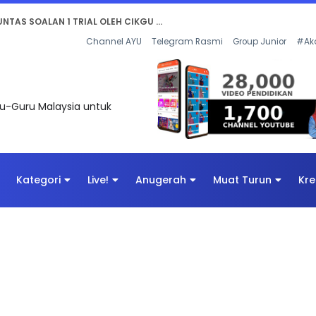
AN DIGITAL PENYELAMAT DUNIA
Channel AYU
Telegram Rasmi
Group Junior
#Ak
uru-Guru Malaysia untuk
Kategori
Live!
Anugerah
Muat Turun
Kre