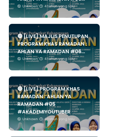
Unknown
4 tahun yang lalu
🔴 [LIVE] MAJLIS PENUTUPAN
PROGRAM KHAS RAMADAN :
AHLAN YA RAMADAN #06...
Unknown
4 tahun yang lalu
🔴 [LIVE] PROGRAM KHAS
RAMADAN : AHLAN YA
RAMADAN #05
#AKADEMIYOUTUBER
Unknown
4 tahun yang lalu