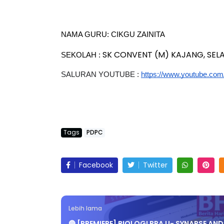
NAMA GURU: CIKGU ZAINITA
SK CONVENT (M) KAJANG, SE
SEKOLAH : 
SALURAN YOUTUBE :
https://www.youtube.com
Tags
PDPC
Facebook
Twitter
Lebih lama
🔵 [PREMIERE] BIOLOGI PRA U- SYNAPSE AND