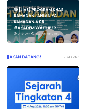
🔴 [LIVE] PROGRAM KHAS
RAMADAN : AHLAN YA
RAMADAN #05
#AKADEMIYOUTUBER
Unknown
4 tahun yang lalu
AKAN DATANG!
LIHAT SEMUA