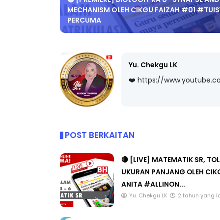
MECHANISM OLEH CIKGU FAIZAH #01 #TUIS
PERCUMA
ICARA PROFESIONAL 8 :
MAJLIS ANUGERA
Yu. Chekgu LK
IMBALAN KETUA PENGARAH
(FESTIVAL LENSA
❤️ https://www.youtube.
ENDIDIKAN MALAYSIA
FLeP) 2026
Unknown
9 hari yang lalu
Unknown
4 hari ya
POST BERKAITAN
🔴 [LIVE] MATEMATIK SR, TO
UKURAN PANJANG OLEH CIK
ANITA #ALLINON...
Yu. Chekgu LK
2 tahun yang l