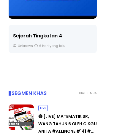
LIVE
Sejarah Tingkatan 4
🔴 [LIVE] 
Unknown
6 hari yang lalu
BEDAH TUN
OLEH CIKGU
Yu. Chekgu 
SEGMEN KHAS
LIHAT SEMUA
LIVE
🔴 [LIVE] MATEMATIK SR,
WANG TAHUN 6 OLEH CIKGU
ANITA #ALLINONE #141 #...