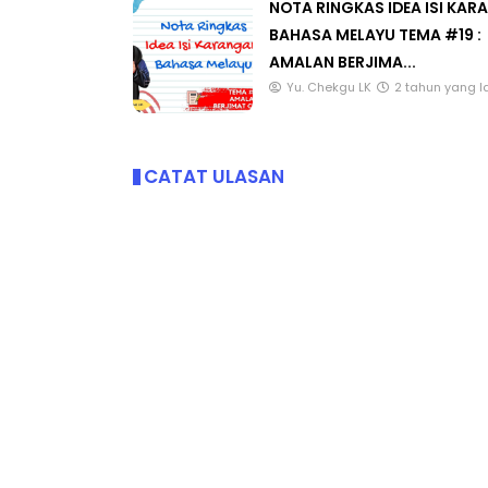
NOTA RINGKAS IDEA ISI KA
BAHASA MELAYU TEMA #19 :
AMALAN BERJIMA...
Yu. Chekgu LK
2 tahun yang l
CATAT ULASAN