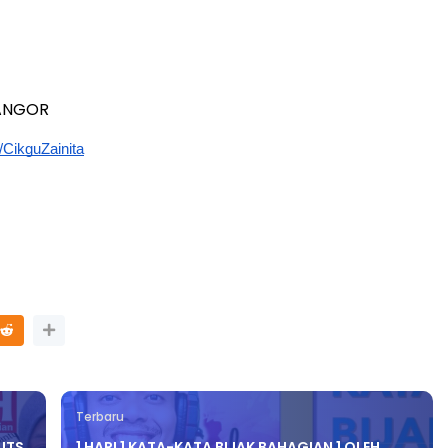
LANGOR
/CikguZainita
Terbaru
 ITS
1 HARI 1 KATA-KATA BIJAK BAHAGIAN 1 OLEH