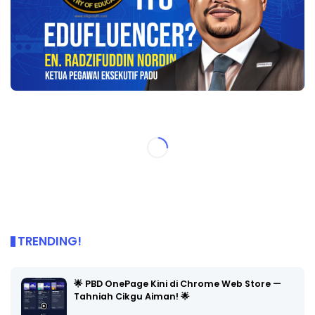
TRENDING!
🌟 PBD OnePage Kini di Chrome Web Store —
Tahniah Cikgu Aiman! 🌟