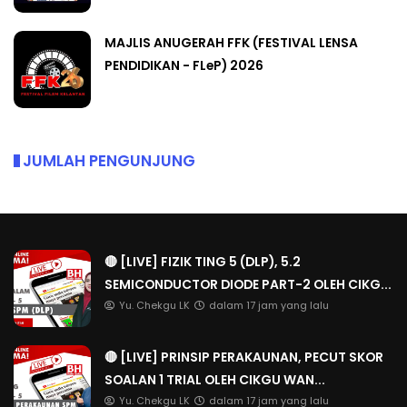
MAJLIS ANUGERAH FFK (FESTIVAL LENSA
PENDIDIKAN - FLeP) 2026
JUMLAH PENGUNJUNG
🔴 [LIVE] FIZIK TING 5 (DLP), 5.2
SEMICONDUCTOR DIODE PART-2 OLEH CIKG...
Yu. Chekgu LK
dalam 17 jam yang lalu
🔴 [LIVE] PRINSIP PERAKAUNAN, PECUT SKOR
SOALAN 1 TRIAL OLEH CIKGU WAN...
Yu. Chekgu LK
dalam 17 jam yang lalu