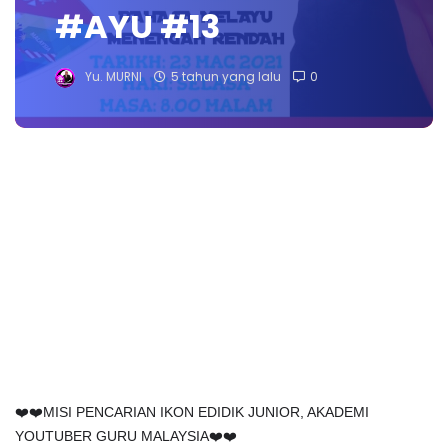
#AYU #13
Yu. MURNI
5 tahun yang lalu
0
❤️❤️MISI PENCARIAN IKON EDIDIK JUNIOR, AKADEMI
YOUTUBER GURU MALAYSIA❤️❤️