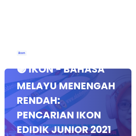
ikon
🟣 IKON - BAHASA
MELAYU MENENGAH
RENDAH:
PENCARIAN IKON
EDIDIK JUNIOR 2021