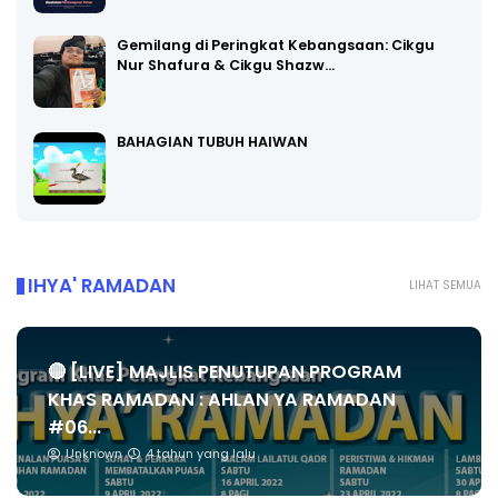
Gemilang di Peringkat Kebangsaan: Cikgu
Nur Shafura & Cikgu Shazw…
BAHAGIAN TUBUH HAIWAN
IHYA' RAMADAN
LIHAT SEMUA
🔴 [LIVE] MAJLIS PENUTUPAN PROGRAM
KHAS RAMADAN : AHLAN YA RAMADAN
#06...
Unknown
4 tahun yang lalu