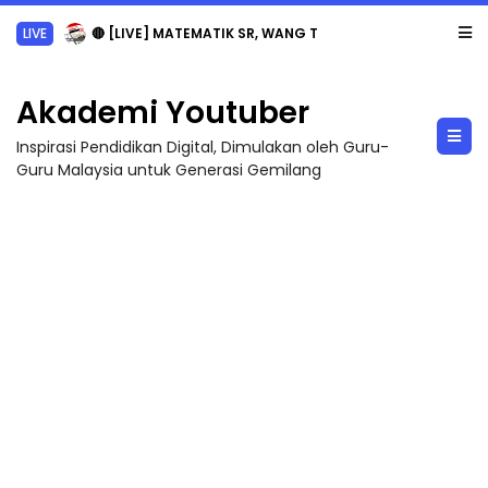
LIVE
🔴 [LIVE] MATEMATIK SR, WANG TAHUN 6 OLEH CIKGU ANITA #ALLINONE #141 #...
Akademi Youtuber
Inspirasi Pendidikan Digital, Dimulakan oleh Guru-
Guru Malaysia untuk Generasi Gemilang