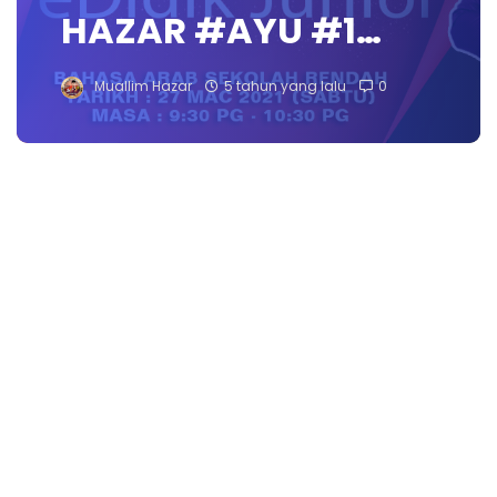
HAZAR #AYU​ #1…
Muallim Hazar
5 tahun yang lalu
0