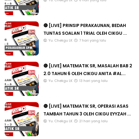
Yu. Chekgu LK
6 hari yang lalu
🔴 [LIVE] PRINSIP PERAKAUNAN, BEDAH
TUNTAS SOALAN 1 TRIAL OLEH CIKGU ...
Yu. Chekgu LK
7 hari yang lalu
🔴 [LIVE] MATEMATIK SR, MASALAH BAB 2
2.0 TAHUN 6 OLEH CIKGU ANITA #AL...
Yu. Chekgu LK
13 hari yang lalu
🔴 [LIVE] MATEMATIK SR, OPERASI ASAS
TAMBAH TAHUN 3 OLEH CIKGU EYYZAH ...
Yu. Chekgu LK
21 hari yang lalu