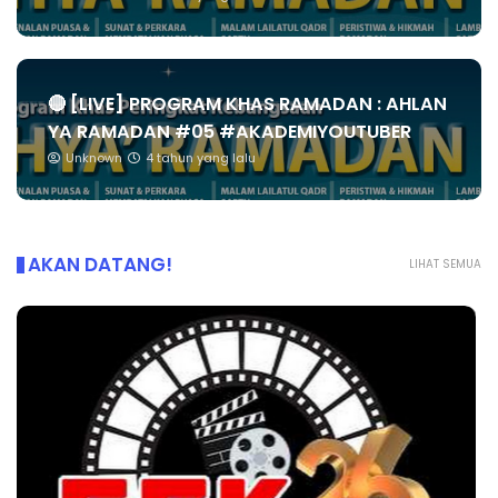
🔴 [LIVE] PROGRAM KHAS RAMADAN : AHLAN
YA RAMADAN #05 #AKADEMIYOUTUBER
Unknown
4 tahun yang lalu
AKAN DATANG!
LIHAT SEMUA