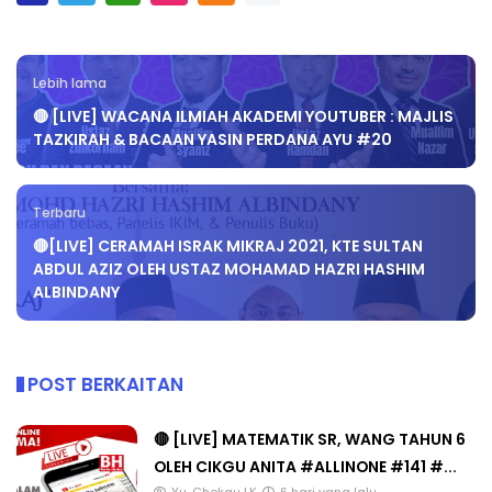
Lebih lama
🔴 [LIVE] WACANA ILMIAH AKADEMI YOUTUBER : MAJLIS
TAZKIRAH & BACAAN YASIN PERDANA AYU #20
Terbaru
🔴[LIVE] CERAMAH ISRAK MIKRAJ 2021, KTE SULTAN
ABDUL AZIZ OLEH USTAZ MOHAMAD HAZRI HASHIM
ALBINDANY
POST BERKAITAN
🔴 [LIVE] MATEMATIK SR, WANG TAHUN 6
OLEH CIKGU ANITA #ALLINONE #141 #...