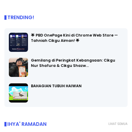
TRENDING!
🌟 PBD OnePage Kini di Chrome Web Store —
Tahniah Cikgu Aiman! 🌟
Gemilang di Peringkat Kebangsaan: Cikgu
Nur Shafura & Cikgu Shazw…
BAHAGIAN TUBUH HAIWAN
IHYA' RAMADAN
LIHAT SEMUA