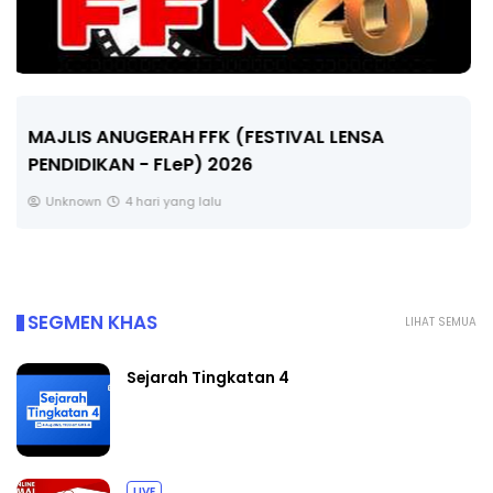
LIVE
🔴 [LIVE] MATEMATIK SR, WANG TAHUN 6 OLEH
CIKGU ANITA #ALLINONE #141 #...
Yu. Chekgu LK
6 hari yang lalu
SEGMEN KHAS
LIHAT SEMUA
Sejarah Tingkatan 4
LIVE