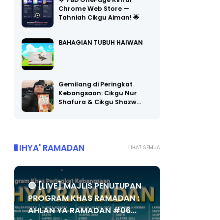
🌟 PBD OnePage Kini di
Chrome Web Store —
Tahniah Cikgu Aiman! 🌟
BAHAGIAN TUBUH HAIWAN
Gemilang di Peringkat
Kebangsaan: Cikgu Nur
Shafura & Cikgu Shazw…
IHYA' RAMADAN
LIHAT SEMUA
🔴 [LIVE] MAJLIS PENUTUPAN
PROGRAM KHAS RAMADAN :
AHLAN YA RAMADAN #06...