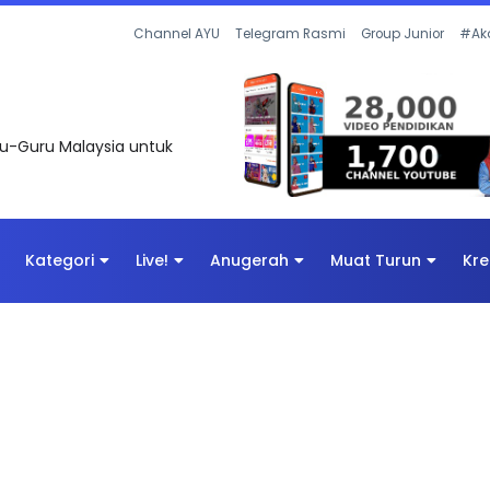
UNTAS SOALAN 1 TRIAL OLEH CIKGU ...
Channel AYU
Telegram Rasmi
Group Junior
#Ak
uru-Guru Malaysia untuk
Kategori
Live!
Anugerah
Muat Turun
Kre