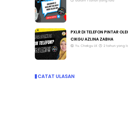
dalam 1 tahun yang lalu
PXLR DI TELEFON PINTAR OLE
CIKGU AZLINA ZABHA
Yu. Chekgu LK
2 tahun yang l
CATAT ULASAN