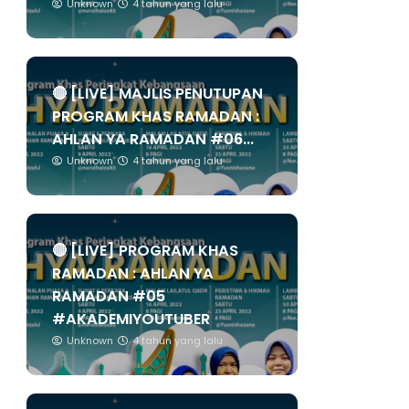
Unknown
4 tahun yang lalu
🔴 [LIVE] MAJLIS PENUTUPAN
PROGRAM KHAS RAMADAN :
AHLAN YA RAMADAN #06...
Unknown
4 tahun yang lalu
🔴 [LIVE] PROGRAM KHAS
RAMADAN : AHLAN YA
RAMADAN #05
#AKADEMIYOUTUBER
Unknown
4 tahun yang lalu