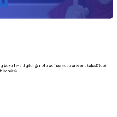
 buku teks digital @ nota pdf semasa present kelas⁉️tapi
h kan🙈🙈.