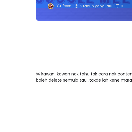
Yu. Reen
5 tahun yang lalu
0
🆘 kawan-kawan nak tahu tak cara nak conteng
boleh delete semula tau...takde lah kene mara