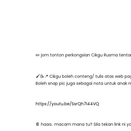
✏️ jom tonton perkongsian Cikgu Rusma tenta
🖌📝📍 Cikgu boleh conteng/ tulis atas web pag
Boleh snap pic juga sebagai nota untuk anak m
https://youtu.be/SsrQh7I44VQ
📔 haaa.. macam mana tu? Sila tekan link ni ya