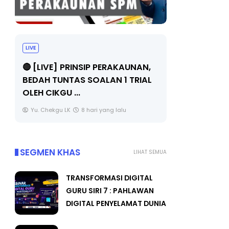
LIVE
BICARA PR
TIMBALAN
🔴 [LIVE] PRINSIP PERAKAUNAN,
PENDIDIKA
BEDAH TUNTAS SOALAN 1 TRIAL
OLEH CIKGU ...
Unknown
Yu. Chekgu LK
8 hari yang lalu
SEGMEN KHAS
LIHAT SEMUA
TRANSFORMASI DIGITAL
GURU SIRI 7 : PAHLAWAN
DIGITAL PENYELAMAT DUNIA