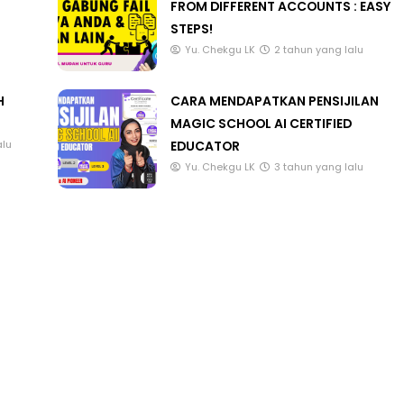
FROM DIFFERENT ACCOUNTS : EASY
STEPS!
Yu. Chekgu LK
2 tahun yang lalu
H
CARA MENDAPATKAN PENSIJILAN
MAGIC SCHOOL AI CERTIFIED
EDUCATOR
alu
Yu. Chekgu LK
3 tahun yang lalu