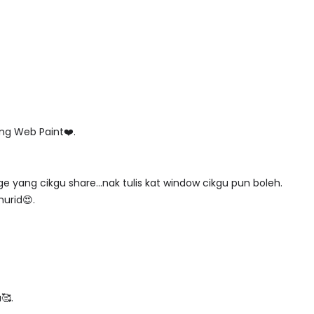
ng Web Paint❤️.
e yang cikgu share...nak tulis kat window cikgu pun boleh.
urid😍.
🥰.