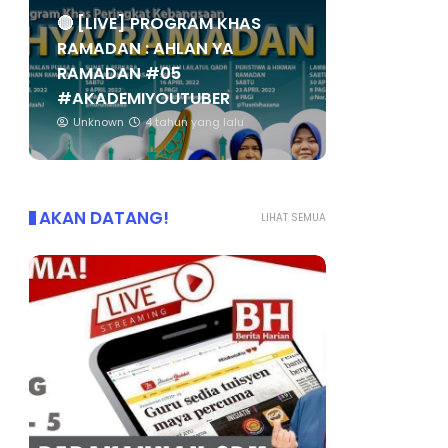
🔴 [LIVE] PROGRAM KHAS
RAMADAN : AHLAN YA
RAMADAN #05
#AKADEMIYOUTUBER
Unknown
4 tahun yang lalu
AKAN DATANG!
LIHAT SEMUA