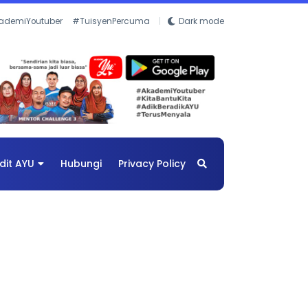
ademiYoutuber
#TuisyenPercuma
Dark mode
dit AYU
Hubungi
Privacy Policy