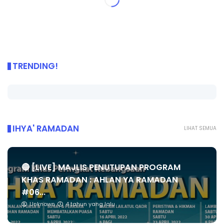
TRENDING!
IHYA' RAMADAN
LIHAT SEMUA
🔴 [LIVE] MAJLIS PENUTUPAN PROGRAM
KHAS RAMADAN : AHLAN YA RAMADAN
#06...
Unknown
4 tahun yang lalu