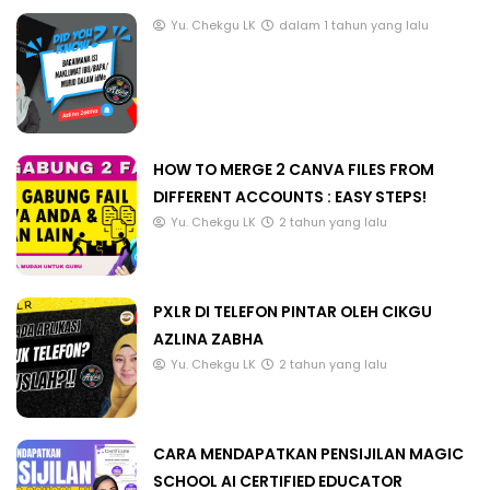
Yu. Chekgu LK
dalam 1 tahun yang lalu
HOW TO MERGE 2 CANVA FILES FROM
DIFFERENT ACCOUNTS : EASY STEPS!
Yu. Chekgu LK
2 tahun yang lalu
PXLR DI TELEFON PINTAR OLEH CIKGU
AZLINA ZABHA
Yu. Chekgu LK
2 tahun yang lalu
CARA MENDAPATKAN PENSIJILAN MAGIC
SCHOOL AI CERTIFIED EDUCATOR