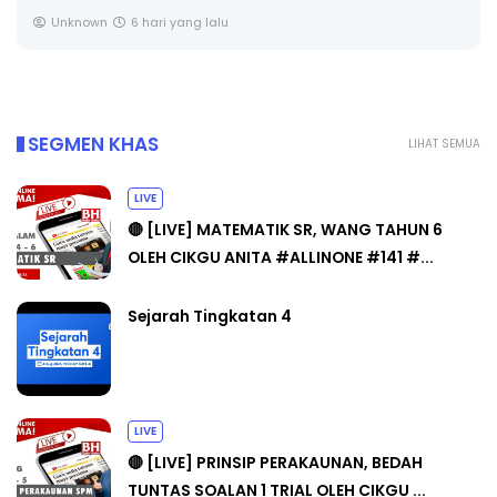
CIKGU ANITA #ALLINONE #141 #...
Yu. Chekgu LK
8 hari yang lalu
SEGMEN KHAS
LIHAT SEMUA
LIVE
🔴 [LIVE] MATEMATIK SR, WANG TAHUN 6
OLEH CIKGU ANITA #ALLINONE #141 #...
Sejarah Tingkatan 4
LIVE
🔴 [LIVE] PRINSIP PERAKAUNAN, BEDAH
TUNTAS SOALAN 1 TRIAL OLEH CIKGU ...