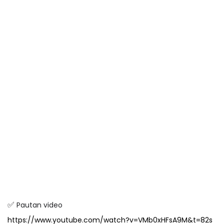
✅
Pautan video
https://www.youtube.com/watch?v=VMb0xHFsA9M&t=82s