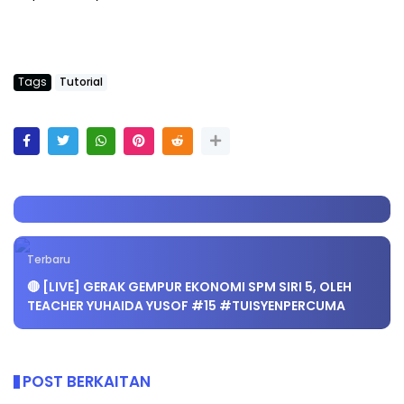
Tags
Tutorial
Terbaru
🔴 [LIVE] GERAK GEMPUR EKONOMI SPM SIRI 5, OLEH
TEACHER YUHAIDA YUSOF #15 #TUISYENPERCUMA
POST BERKAITAN