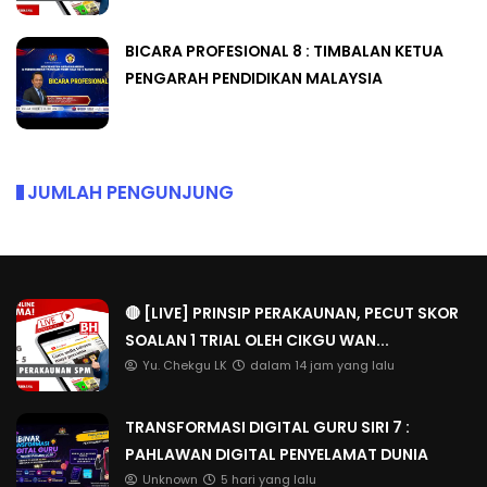
BICARA PROFESIONAL 8 : TIMBALAN KETUA
PENGARAH PENDIDIKAN MALAYSIA
JUMLAH PENGUNJUNG
🔴 [LIVE] PRINSIP PERAKAUNAN, PECUT SKOR
SOALAN 1 TRIAL OLEH CIKGU WAN...
Yu. Chekgu LK
dalam 14 jam yang lalu
TRANSFORMASI DIGITAL GURU SIRI 7 :
PAHLAWAN DIGITAL PENYELAMAT DUNIA
Unknown
5 hari yang lalu