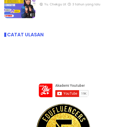
Yu. Chekgu LK
3 tahun yang lalu
CATAT ULASAN